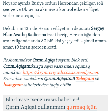
Noyabr ayında Rusiye ordusı Hersondan çekilgen soñ
şeerge ve Ukrayına akimiyeti kontrol etken vilâyet
yerlerine ateş açıla.
Dekabrniñ 13-nde Herson vilâyetiniñ deputatı
Sergey
Hlan Azatlıq Radiosına
izaat berip, Herson işğalden
azat etilgende anda 80 biñ kişi yaşay edi – şimdi aman-
aman 10 insan şeerden ketti.
Roskomnadzor
Qırım.Aqiqat
saytını blok etti.
Qırım.Aqiqatnı
küzgü saytı vastasınen oqumaq
mümkün:
https://krymrcriywdcchs.azureedge.net
.
Esas adise-vaqialarnı
Qırım.Aqiqatnıñ
Telegram
ve
İnstagram
saifelerinden taqip etiñiz.
Bloklav ve tsenzurasız haberler!
Qırım.Aqiqat qullanımını
qurmaq içün