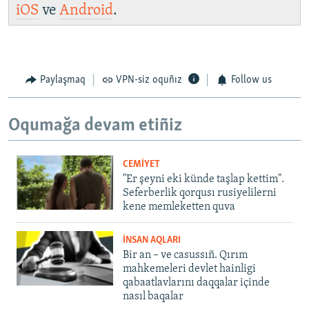
iOS
ve
Android
.
Paylaşmaq
VPN-siz oquñız
Follow us
Oqumağa devam etiñiz
CEMİYET
"Er şeyni eki künde taşlap kettim".
Seferberlik qorqusı rusiyelilerni
kene memleketten quva
İNSAN AQLARI
Bir an – ve casussıñ. Qırım
mahkemeleri devlet hainligi
qabaatlavlarını daqqalar içinde
nasıl baqalar