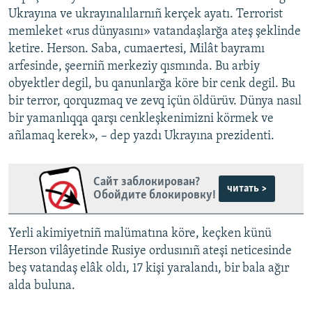
Ukrayına ve ukrayınalılarnıñ kerçek ayatı. Terrorist
memleket «rus dünyasını» vatandaşlarğa ateş şeklinde
ketire. Herson. Saba, cumaertesi, Milât bayramı
arfesinde, şeerniñ merkeziy qısmında. Bu arbiy
obyektler degil, bu qanunlarğa köre bir cenk degil. Bu
bir terror, qorquzmaq ve zevq içün öldürüv. Dünya nasıl
bir yamanlıqqa qarşı cenkleşkenimizni körmek ve
añlamaq kerek», – dep yazdı Ukrayına prezidenti.
Сайт заблокирован?
читать >
Обойдите блокировку!
Yerli akimiyetniñ malümatına köre, keçken künü
Herson vilâyetinde Rusiye ordusınıñ ateşi neticesinde
beş vatandaş elâk oldı, 17 kişi yaralandı, bir bala ağır
alda buluna.