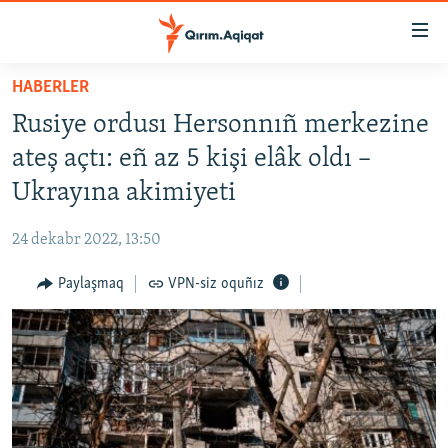
Link
açıqlığı
Esas
HABERLER
mündericege
HABERLER
Rusiye ordusı Hersonnıñ merkezine
qaytmaq
SİYASET
Baş
ateş açtı: eñ az 5 kişi elâk oldı –
İQTİSADİYAT
navigatsiyağa
Ukrayına akimiyeti
qaytmaq
CEMİYET
Qıdıruvğa
24 dekabr 2022, 13:50
MEDENİYET
qaytmaq
Paylaşmaq
VPN-siz oquñız
İNSAN AQLARI
VİDEO
SÜRET
BLOGLAR
FİKİR