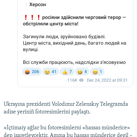
Ukrayına prezidenti Volodımır Zelenskıy Telegramda
adise yeriniñ fotoresimlerini paylaştı.
«İçtimaiy ağlar bu fotoresimlerni «hassas münderice»
dep işaretleycektir. Amma bu hassas münderice degil –