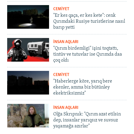
CEMİYET
"Er kes qaça, er kes kete": cenk
Qırımdaki Rusiye turistlerine nasıl
barıp yetti
İNSAN AQLARI
"Qırım birdemligi" işini toqtattı,
tintüv ve tutuvlar ise Qırımda daa
çoq oldı
CEMİYET
"Haberlerge köre, yarıq bere
ekenler, amma biz bütünley
ekektriksizmiz"
İNSAN AQLARI
Olğa Skrıpnık: "Qırım azat etilsin
dep, insanlar yarıqsız ve suvsuz
yaşamağa azırlar"