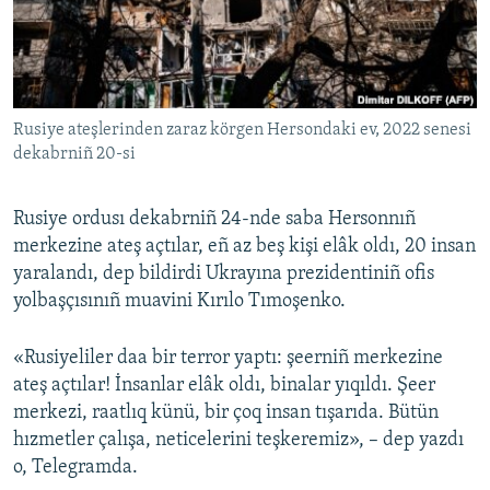
Русский
Українською
Rusiye ateşlerinden zaraz körgen Hersondaki ev, 2022 senesi
QOŞULIÑIZ!
dekabrniñ 20-si
Rusiye ordusı dekabrniñ 24-nde saba Hersonnıñ
RFE/RS bütün saytları
merkezine ateş açtılar, eñ az beş kişi elâk oldı, 20 insan
yaralandı, dep bildirdi Ukrayına prezidentiniñ ofis
yolbaşçısınıñ muavini Kırılo Tımoşenko.
«Rusiyeliler daa bir terror yaptı: şeerniñ merkezine
ateş açtılar! İnsanlar elâk oldı, binalar yıqıldı. Şeer
merkezi, raatlıq künü, bir çoq insan tışarıda. Bütün
hızmetler çalışa, neticelerini teşkeremiz», – dep yazdı
o, Telegramda.