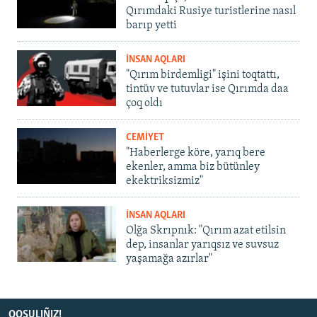
Qırımdaki Rusiye turistlerine nasıl
barıp yetti
İNSAN AQLARI
"Qırım birdemligi" işini toqtattı,
tintüv ve tutuvlar ise Qırımda daa
çoq oldı
CEMİYET
"Haberlerge köre, yarıq bere
ekenler, amma biz bütünley
ekektriksizmiz"
İNSAN AQLARI
Olğa Skrıpnık: "Qırım azat etilsin
dep, insanlar yarıqsız ve suvsuz
yaşamağa azırlar"
QOŞULIÑIZ!