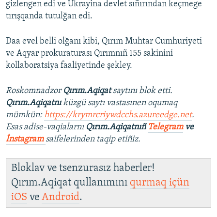
gizlengen edi ve Ukrayina devlet sıñırından keçmege
tırışqanda tutulğan edi.
Daa evel belli olğanı kibi, Qırım Muhtar Cumhuriyeti
ve Aqyar prokuraturası Qırımnıñ 155 sakinini
kollaboratsiya faaliyetinde şekley.
Roskomnadzor
Qırım.Aqiqat
saytını blok etti.
Qırım.Aqiqatnı
küzgü saytı vastasınen oqumaq
mümkün:
https://krymrcriywdcchs.azureedge.net
.
Esas adise-vaqialarnı
Qırım.Aqiqatnıñ
Telegram
ve
İnstagram
saifelerinden taqip etiñiz.
Bloklav ve tsenzurasız haberler!
Qırım.Aqiqat qullanımını
qurmaq içün
iOS
ve
Android
.