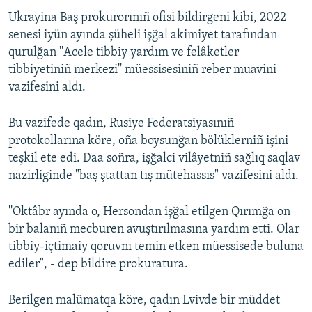
Ukrayina Baş prokurorınıñ ofisi bildirgeni kibi, 2022
Русский
senesi iyün ayında şüheli işğal akimiyet tarafından
Українською
qurulğan ''Acele tibbiy yardım ve felâketler
tibbiyetiniñ merkezi'' müessisesiniñ reber muavini
vazifesini aldı.
QOŞULIÑIZ!
Bu vazifede qadın, Rusiye Federatsiyasınıñ
protokollarına köre, oña boysunğan bölüklerniñ işini
RFE/RS bütün saytları
teşkil ete edi. Daa soñra, işğalci vilâyetniñ sağlıq saqlav
nazirliginde "baş ştattan tış mütehassıs" vazifesini aldı.
''Oktâbr ayında o, Hersondan işğal etilgen Qırımğa on
bir balanıñ mecburen avuştırılmasına yardım etti. Olar
tibbiy-içtimaiy qoruvnı temin etken müessisede buluna
ediler", - dep bildire prokuratura.
Berilgen malümatqa köre, qadın Lvivde bir müddet