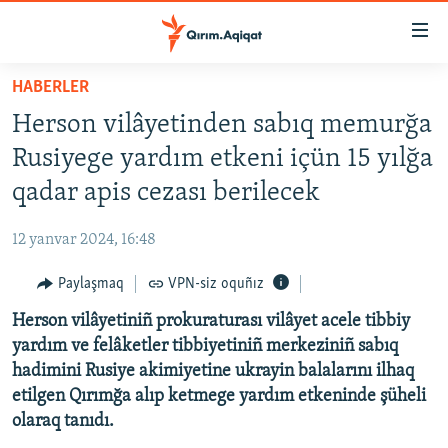
Link
açıqlığı
Esas
HABERLER
mündericege
HABERLER
Herson vilâyetinden sabıq memurğa
qaytmaq
SİYASET
Baş
Rusiyege yardım etkeni içün 15 yılğa
İQTİSADİYAT
navigatsiyağa
qadar apis cezası berilecek
qaytmaq
CEMİYET
Qıdıruvğa
12 yanvar 2024, 16:48
MEDENİYET
qaytmaq
Paylaşmaq
VPN-siz oquñız
İNSAN AQLARI
Herson vilâyetiniñ prokuraturası vilâyet acele tibbiy
VİDEO
yardım ve felâketler tibbiyetiniñ merkeziniñ sabıq
SÜRET
hadimini Rusiye akimiyetine ukrayin balalarını ilhaq
BLOGLAR
etilgen Qırımğa alıp ketmege yardım etkeninde şüheli
olaraq tanıdı.
FİKİR