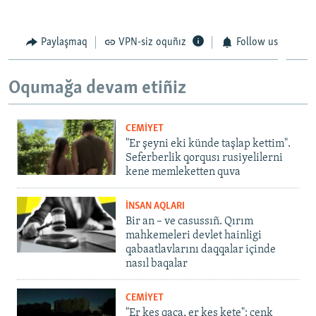
Paylaşmaq
VPN-siz oquñız
Follow us
Oqumağa devam etiñiz
CEMİYET
"Er şeyni eki künde taşlap kettim".
Seferberlik qorqusı rusiyelilerni
kene memleketten quva
İNSAN AQLARI
Bir an – ve casussıñ. Qırım
mahkemeleri devlet hainligi
qabaatlavlarını daqqalar içinde
nasıl baqalar
CEMİYET
"Er kes qaça, er kes kete": cenk