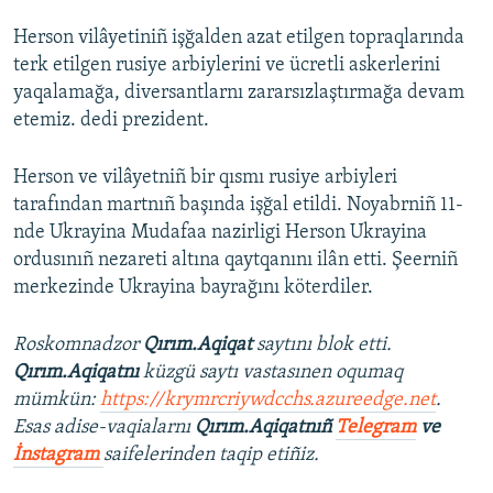
Herson vilâyetiniñ işğalden azat etilgen topraqlarında
terk etilgen rusiye arbiylerini ve ücretli askerlerini
yaqalamağa, diversantlarnı zararsızlaştırmağa devam
etemiz. dedi prezident.
Herson ve vilâyetniñ bir qısmı rusiye arbiyleri
tarafından martnıñ başında işğal etildi. Noyabrniñ 11-
nde Ukrayina Mudafaa nazirligi Herson Ukrayina
ordusınıñ nezareti altına qaytqanını ilân etti. Şeerniñ
merkezinde Ukrayina bayrağını köterdiler.
Roskomnadzor
Qırım.Aqiqat
saytını blok etti.
Qırım.Aqiqatnı
küzgü saytı vastasınen oqumaq
mümkün:
https://krymrcriywdcchs.azureedge.net
.
Esas adise-vaqialarnı
Qırım.Aqiqatnıñ
Telegram
ve
İnstagram
saifelerinden taqip etiñiz.