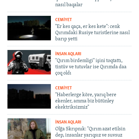
nasıl baqalar
CEMİYET
"Er kes qaça, er kes kete": cenk
Qırımdaki Rusiye turistlerine nasıl
barıp yetti
İNSAN AQLARI
"Qırım birdemligi" işini toqtattı,
tintüv ve tutuvlar ise Qırımda daa
çoq oldı
CEMİYET
"Haberlerge köre, yarıq bere
ekenler, amma biz bütünley
ekektriksizmiz"
İNSAN AQLARI
Olğa Skrıpnık: "Qırım azat etilsin
dep, insanlar yarıqsız ve suvsuz