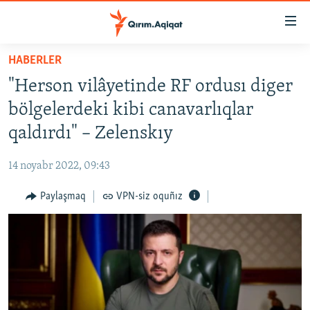
Link
açıqlığı
Esas
HABERLER
mündericege
HABERLER
"Herson vilâyetinde RF ordusı diger
qaytmaq
SİYASET
Baş
bölgelerdeki kibi canavarlıqlar
İQTİSADİYAT
navigatsiyağa
qaldırdı" – Zelenskıy
qaytmaq
CEMİYET
Qıdıruvğa
14 noyabr 2022, 09:43
MEDENİYET
qaytmaq
Paylaşmaq
VPN-siz oquñız
İNSAN AQLARI
VİDEO
SÜRET
BLOGLAR
FİKİR