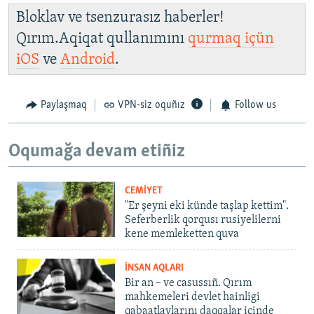
Bloklav ve tsenzurasız haberler!
Qırım.Aqiqat qullanımını
qurmaq içün
iOS
ve
Android
.
Paylaşmaq
VPN-siz oquñız
Follow us
Oqumağa devam etiñiz
CEMİYET
"Er şeyni eki künde taşlap kettim".
Seferberlik qorqusı rusiyelilerni
kene memleketten quva
İNSAN AQLARI
Bir an – ve casussıñ. Qırım
mahkemeleri devlet hainligi
qabaatlavlarını daqqalar içinde