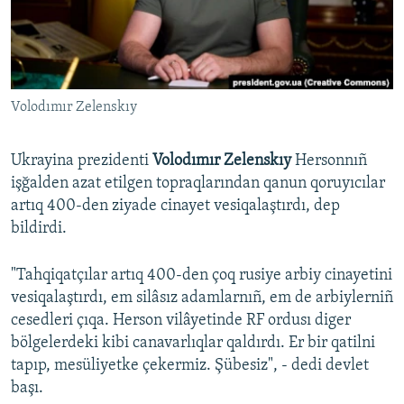
Русский
Українською
Volodımır Zelenskıy
QOŞULIÑIZ!
Ukrayina prezidenti
Volodımır Zelenskıy
Hersonnıñ
işğalden azat etilgen topraqlarından qanun qoruyıcılar
RFE/RS bütün saytları
artıq 400-den ziyade cinayet vesiqalaştırdı, dep
bildirdi.
"Tahqiqatçılar artıq 400-den çoq rusiye arbiy cinayetini
vesiqalaştırdı, em silâsız adamlarnıñ, em de arbiylerniñ
cesedleri çıqa. Herson vilâyetinde RF ordusı diger
bölgelerdeki kibi canavarlıqlar qaldırdı. Er bir qatilni
tapıp, mesüliyetke çekermiz. Şübesiz", - dedi devlet
başı.