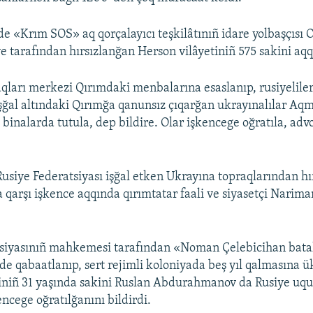
e «Krım SOS» aq qorçalayıcı teşkilâtınıñ idare yolbaşçısı 
e tarafından hırsızlanğan Herson vilâyetiniñ 575 sakini aqq
qları merkezi Qırımdaki menbalarına esaslanıp, rusiyeliler 
şğal altındaki Qırımğa qanunsız çıqarğan ukrayınalılar Aqm
 binalarda tutula, dep bildire. Olar işkencege oğratıla, adv
Rusiye Federatsiyası işğal etken Ukrayına topraqlarından h
 qarşı işkence aqqında qırımtatar faali ve siyasetçi Nariman
tsiyasınıñ mahkemesi tarafından «Noman Çelebicihan bat
nde qabaatlanıp, sert rejimli koloniyada beş yıl qalmasına 
iniñ 31 yaşında sakini Ruslan Abdurahmanov da Rusiye uquq
ncege oğratılğanını bildirdi.