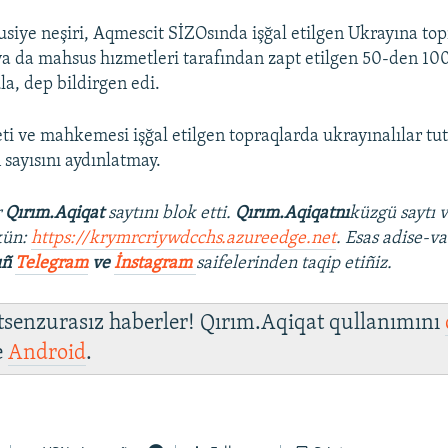
siye neşiri, Aqmescit SİZOsında işğal etilgen Ukrayına to
ya da mahsus hızmetleri tarafından zapt etilgen 50-den 10
la, dep bildirgen edi.
ti ve mahkemesi işğal etilgen topraqlarda ukrayınalılar tu
n sayısını aydınlatmay.
r
Qırım.Aqiqat
saytını blok etti.
Qırım.Aqiqatnı
küzgü saytı 
kün:
https://krymrcriywdcchs.azureedge.net
. Esas adise-va
ıñ
Telegram
ve
İnstagram
saifelerinden taqip etiñiz.
 tsenzurasız haberler! Qırım.Aqiqat qullanımını
e
Android
.