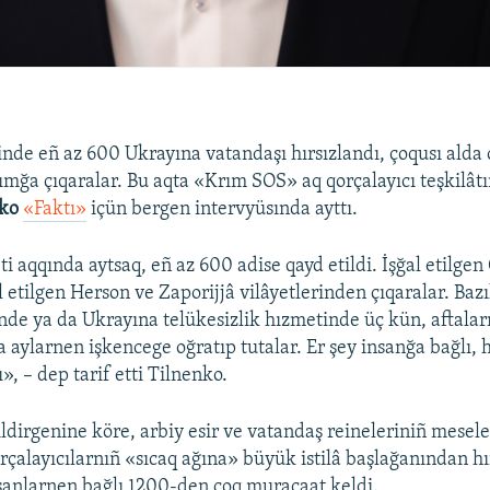
inde eñ az 600 Ukrayına vatandaşı hırsızlandı, çoqusı alda 
ımğa çıqaralar. Bu aqta «Krım SOS» aq qorçalayıcı teşkilâtın
nko
«Faktı»
içün bergen intervyüsında ayttı.
i aqqında aytsaq, eñ az 600 adise qayd etildi. İşğal etilge
l etilgen Herson ve Zaporijjâ vilâyetlerinden çıqaralar. Baz
inde ya da Ukrayına telükesizlik hızmetinde üç kün, aftalar
 aylarnen işkencege oğratıp tutalar. Er şey insanğa bağlı, h
», – dep tarif etti Tilnenko.
dirgenine köre, arbiy esir ve vatandaş reineleriniñ mesel
rçalayıcılarnıñ «sıcaq ağına» büyük istilâ başlağanından h
nsanlarnen bağlı 1200-den çoq muracaat keldi.