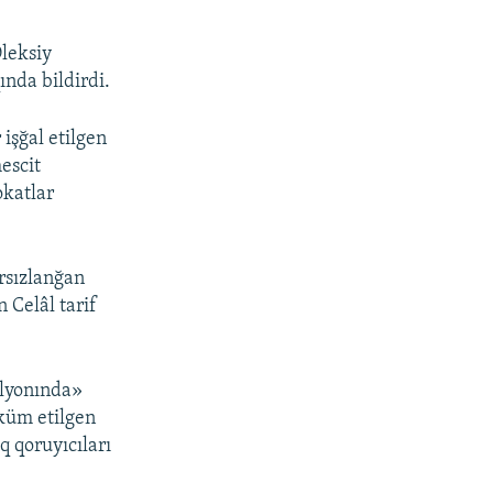
Oleksiy
ında bildirdi.
işğal etilgen
escit
okatlar
ırsızlanğan
 Celâl tarif
alyonında»
üküm etilgen
 qoruyıcıları