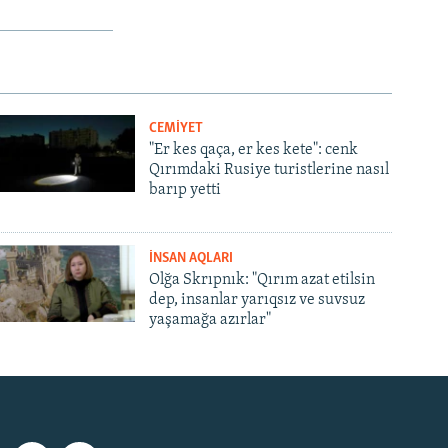
CEMİYET
"Er kes qaça, er kes kete": cenk
Qırımdaki Rusiye turistlerine nasıl
barıp yetti
İNSAN AQLARI
Olğa Skrıpnık: "Qırım azat etilsin
dep, insanlar yarıqsız ve suvsuz
yaşamağa azırlar"