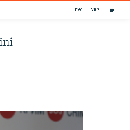
РУС
УКР
ini