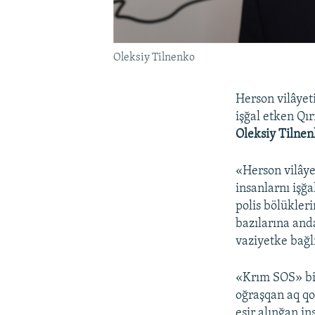
Oleksiy Tilnenko
Herson vilâyet
işğal etken Qır
Oleksiy Tilne
«Herson vilâyet
insanlarnı işğa
polis bölükler
bazılarına anda
vaziyetke bağlı
«Krım SOS» bil
oğraşqan aq qo
esir alınğan i