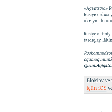
«Agentstvo» Ru
Rusiye ordusı 
ukrayınalı tutu
Rusiye akimiye
tasdıqlay, lâki
Roskomnadzo
oqumaq müm
Qırım.Aqiqatn
Bloklav ve
içün
iOS
v