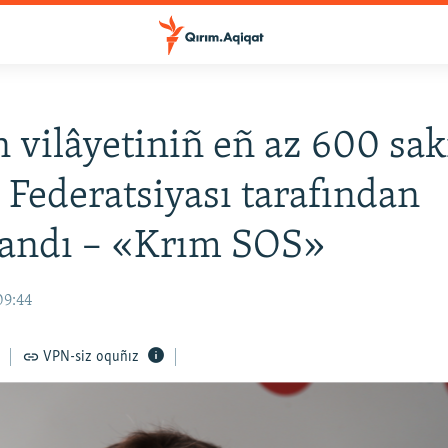
 vilâyetiniñ eñ az 600 sak
 Federatsiyası tarafından
landı – «Krım SOS»
09:44
VPN-siz oquñız