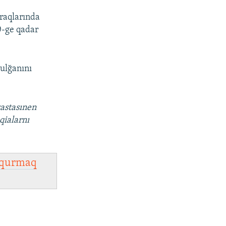
praqlarında
0-ge qadar
tulğanını
vastasınen
qialarnı
qurmaq