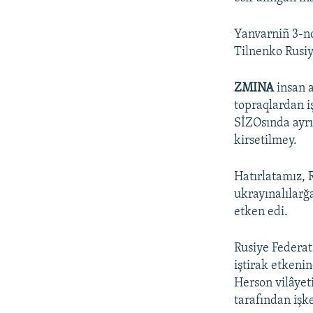
Yanvarniñ 3-nd
Tilnenko Rusiy
ZMINA
insan a
topraqlardan i
SİZOsında ayrı
kirsetilmey.
Hatırlatamız, 
ukrayınalılarğa
etken edi.
Rusiye Federa
iştirak etkeni
Herson vilâyet
tarafından işke