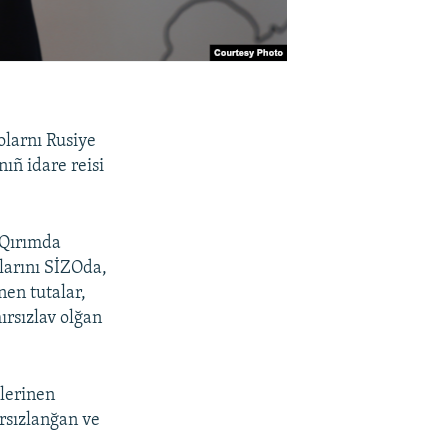
olarnı Rusiye
ıñ idare reisi
n Qırımda
ılarını SİZOda,
nen tutalar,
ırsızlav olğan
elerinen
ırsızlanğan ve