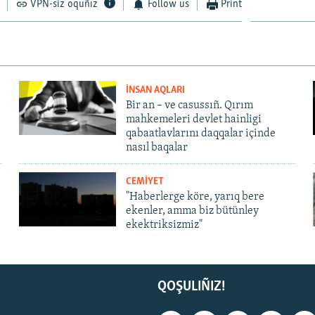
VPN-siz oquñız
Follow us
Print
İNSAN AQLARI
Bir an – ve casussıñ. Qırım
mahkemeleri devlet hainligi
qabaatlavlarını daqqalar içinde
nasıl baqalar
CEMİYET
"Haberlerge köre, yarıq bere
ekenler, amma biz bütünley
ekektriksizmiz"
QOŞULIÑIZ!