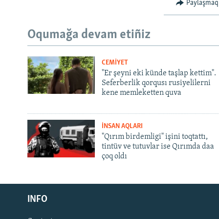
Paylaşmaq
Oqumağa devam etiñiz
CEMİYET
"Er şeyni eki künde taşlap kettim".
Seferberlik qorqusı rusiyelilerni
kene memleketten quva
İNSAN AQLARI
"Qırım birdemligi" işini toqtattı,
tintüv ve tutuvlar ise Qırımda daa
çoq oldı
Русский
INFO
Українською