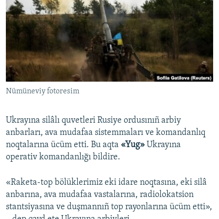
Русский
Українською
QOŞULIÑIZ!
Nümüneviy fotoresim
RFE/RS bütün saytları
Ukrayına silâlı quvetleri Rusiye ordusınıñ arbiy
anbarları, ava mudafaa sistemmaları ve komandanlıq
noqtalarına ücüm etti. Bu aqta
«Yug»
Ukrayına
operativ komandanlığı bildire.
«Raketa-top bölüklerimiz eki idare noqtasına, eki silâ
anbarına, ava mudafaa vastalarına, radiolokatsion
stantsiyasına ve duşmannıñ top rayonlarına ücüm etti»,