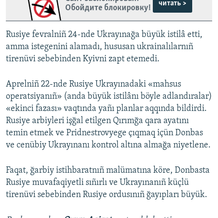
читать >
Обойдите блокировку!
Rusiye fevralniñ 24-nde Ukrayınağa büyük istilâ etti,
amma istegenini alamadı, hususan ukrainalılarnıñ
tirenüvi sebebinden Kyivni zapt etemedi.
Aprelniñ 22-nde Rusiye Ukrayınadaki «mahsus
operatsiyanıñ» (anda büyük istilânı böyle adlandıralar)
«ekinci fazası» vaqtında yañı planlar aqqında bildirdi.
Rusiye arbiyleri işğal etilgen Qırımğa qara ayatını
temin etmek ve Pridnestrovyege çıqmaq içün Donbas
ve cenübiy Ukrayınanı kontrol altına almağa niyetlene.
Faqat, ğarbiy istihbaratnıñ malümatına köre, Donbasta
Rusiye muvafaqiyetli sıñırlı ve Ukrayınanıñ küçlü
tirenüvi sebebinden Rusiye ordusınıñ ğayıpları büyük.