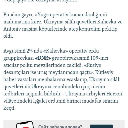
– dep qayd ete Ukrayına arbiyleri.
Bundan ğayrı, «Yug» operativ komandanlığınıñ
malümatına köre, Ukrayına silâlı quvetleri Kahovka ve
Antoniv maşina köpürlerinde ateş kontrolini pekitip
oldı.
Avgustnıñ 29-nda «Kahovka» operativ ordu
gruppirovkası
«DNR»
gruppirovkasınıñ 109-ıncı
atıcılar polku mevzilerinden çekildi, «Rusiye
desantçıları ise uruş meydanından qaçtı». Kütleviy
haber vastaları menbalarına esaslanıp, Ukrayına silâlı
quvetleriniñ Ukrayına cenübindeki qarşı ücüm
tedbirleri aqqında bildirdi – Ukrayına arbiyleri Herson
vilâyetindeki işğalci ordunıñ birinci mudafaa sıñırını
keçti.
Сайт заблокирован?