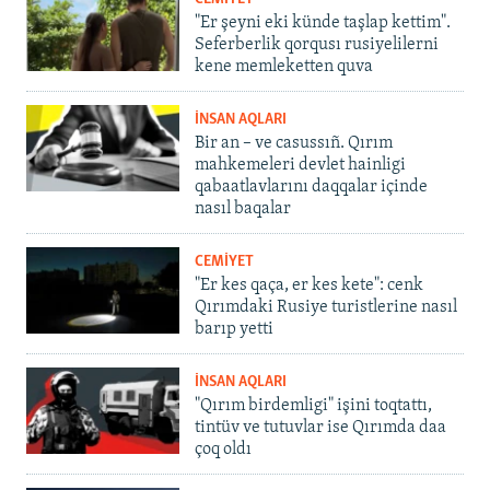
"Er şeyni eki künde taşlap kettim".
Seferberlik qorqusı rusiyelilerni
kene memleketten quva
İNSAN AQLARI
Bir an – ve casussıñ. Qırım
mahkemeleri devlet hainligi
qabaatlavlarını daqqalar içinde
nasıl baqalar
CEMİYET
"Er kes qaça, er kes kete": cenk
Qırımdaki Rusiye turistlerine nasıl
barıp yetti
İNSAN AQLARI
"Qırım birdemligi" işini toqtattı,
tintüv ve tutuvlar ise Qırımda daa
çoq oldı