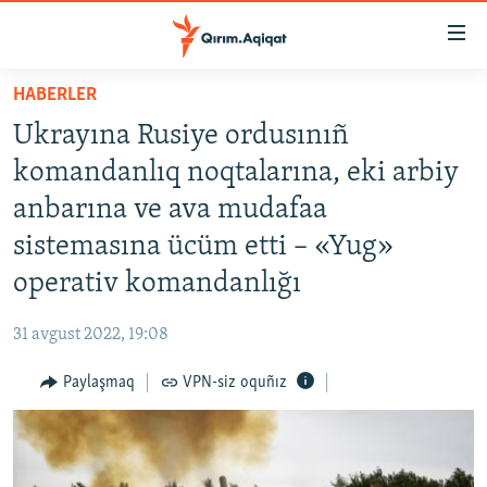
Link
açıqlığı
Esas
HABERLER
mündericege
HABERLER
Ukrayına Rusiye ordusınıñ
qaytmaq
SİYASET
Baş
komandanlıq noqtalarına, eki arbiy
İQTİSADİYAT
navigatsiyağa
anbarına ve ava mudafaa
qaytmaq
CEMİYET
sistemasına ücüm etti – «Yug»
Qıdıruvğa
MEDENİYET
qaytmaq
operativ komandanlığı
İNSAN AQLARI
31 avgust 2022, 19:08
VİDEO
Paylaşmaq
VPN-siz oquñız
SÜRET
BLOGLAR
FİKİR