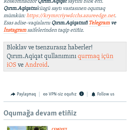
Roskomnadzor
Qırım.Aqiqat
saytını blok etti.
Qırım.Aqiqatnı
küzgü saytı vastasınen oqumaq
mümkün:
https://krymrcriywdcchs.azureedge.net
.
Esas adise-vaqialarnı
Qırım.Aqiqatnıñ
Telegram
ve
İnstagram
saifelerinden taqip etiñiz.
Bloklav ve tsenzurasız haberler!
Qırım.Aqiqat qullanımını
qurmaq içün
iOS
ve
Android
.
Paylaşmaq
VPN-siz oquñız
Follow us
Oqumağa devam etiñiz
CEMİYET