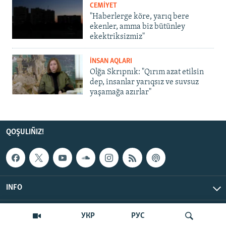
CEMİYET
"Haberlerge köre, yarıq bere
ekenler, amma biz bütünley
ekektriksizmiz"
İNSAN AQLARI
Olğa Skrıpnık: "Qırım azat etilsin
dep, insanlar yarıqsız ve suvsuz
yaşamağa azırlar"
QOŞULIÑIZ!
INFO
© Qırım.Aqiqat, 2026 | All Rights Reserved.
УКР
РУС