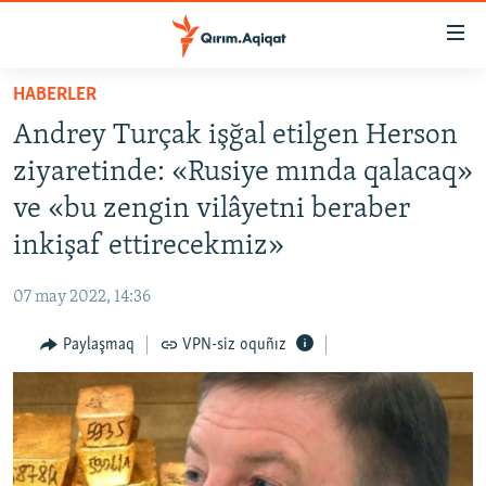
Link
açıqlığı
Esas
HABERLER
mündericege
HABERLER
Andrey Turçak işğal etilgen Herson
qaytmaq
SİYASET
Baş
ziyaretinde: «Rusiye mında qalacaq»
İQTİSADİYAT
navigatsiyağa
ve «bu zengin vilâyetni beraber
qaytmaq
CEMİYET
inkişaf ettirecekmiz»
Qıdıruvğa
MEDENİYET
qaytmaq
07 may 2022, 14:36
İNSAN AQLARI
Paylaşmaq
VPN-siz oquñız
VİDEO
SÜRET
BLOGLAR
FİKİR