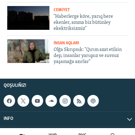
CEMİYET
"Haberlerge köre, yarıq bere
ekenler, amma biz bütünley
ekektriksizmiz"
İNSAN AQLARI
Olğa Skrıpnık: "Qırım azat etilsin
dep, insanlar yarıqsız ve suvsuz
yaşamağa azırlar"
QOŞULIÑIZ!
INFO
© Qırım.Aqiqat, 2026 | All Rights Reserved.