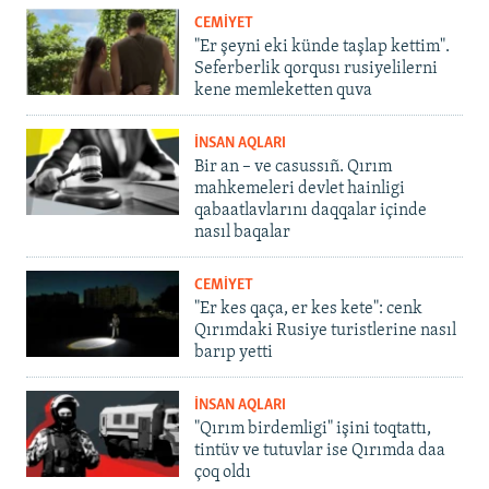
CEMİYET
"Er şeyni eki künde taşlap kettim".
Seferberlik qorqusı rusiyelilerni
kene memleketten quva
İNSAN AQLARI
Bir an – ve casussıñ. Qırım
mahkemeleri devlet hainligi
qabaatlavlarını daqqalar içinde
nasıl baqalar
CEMİYET
"Er kes qaça, er kes kete": cenk
Qırımdaki Rusiye turistlerine nasıl
barıp yetti
İNSAN AQLARI
"Qırım birdemligi" işini toqtattı,
tintüv ve tutuvlar ise Qırımda daa
çoq oldı