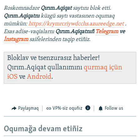
Roskomnadzor
Qırım.Aqiqat
saytını blok etti.
Qırım.Aqiqatnı
küzgü saytı vastasınen oqumaq
mümkün:
https://krymrcriywdcchs.azureedge.net
.
Esas adise-vaqialarnı
Qırım.Aqiqatnıñ
Telegram
ve
İnstagram
saifelerinden taqip etiñiz.
Bloklav ve tsenzurasız haberler!
Qırım.Aqiqat qullanımını
qurmaq içün
iOS
ve
Android
.
Paylaşmaq
VPN-siz oquñız
Follow us
Oqumağa devam etiñiz