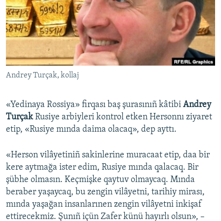
Русский
Українською
QOŞULIÑIZ!
Andrey Turçak, kollaj
«Yedinaya Rossiya» firqası baş şurasınıñ kâtibi
Andrey
RFE/RS bütün saytları
Turçak
Rusiye arbiyleri kontrol etken Hersonnı ziyaret
etip, «Rusiye mında daima olacaq», dep ayttı.
«Herson vilâyetiniñ sakinlerine muracaat etip, daa bir
kere aytmağa ister edim, Rusiye mında qalacaq. Bir
şübhe olmasın. Keçmişke qaytuv olmaycaq. Mında
beraber yaşaycaq, bu zengin vilâyetni, tarihiy mirası,
mında yaşağan insanlarınen zengin vilâyetni inkişaf
ettirecekmiz. Şunıñ içün Zafer künü hayırlı olsun», –