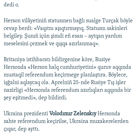
dedi o.
Herson vilâyetiniñ statusınen bağlı sualge Turçak böyle
cevap berdi: «Vaqıtnı aşıqtırmayıq. Statusnı sakinleri
belgiley. Şunıñ içün şimdi eñ esası – aytqan yardım
meselesini çezmek ve qışqa azırlanmaq».
Britaniya istihbaratı bildirgenine köre, Rusiye
Hersonda «Herson halq cumhuriyetini» quruv aqqında
mustaqil referendum keçirmege planlaştıra. Böylece,
işğalni aqlaycaq ola. Aprelniñ 25-nde Rusiye Tış işler
nazirligi «Hersonda referendum azırlıqları aqqında bir
şey eşitmedi», dep bildirdi.
Ukraina prezidenti
Volodımır Zelenskıy
Hersonda
sahte referendum keçirilse, Ukraina muzakerelerden
çıqar, dep ayttı.