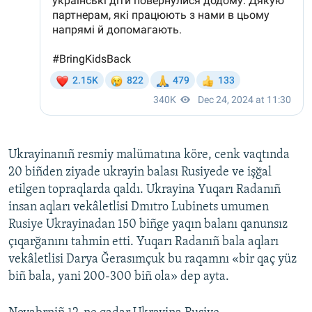
Ukrayinanıñ resmiy malümatına köre, cenk vaqtında
20 biñden ziyade ukrayin balası Rusiyede ve işğal
etilgen topraqlarda qaldı. Ukrayina Yuqarı Radanıñ
insan aqları vekâletlisi Dmıtro Lubinets umumen
Rusiye Ukrayinadan 150 biñge yaqın balanı qanunsız
çıqarğanını tahmin etti. Yuqarı Radanıñ bala aqları
vekâletlisi Darya Ğerasımçuk bu raqamnı «bir qaç yüz
biñ bala, yani 200-300 biñ ola» dep ayta.