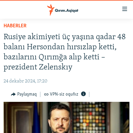
Link
açıqlığı
Esas
HABERLER
mündericege
HABERLER
Rusiye akimiyeti üç yaşına qadar 48
qaytmaq
SİYASET
Baş
balanı Hersondan hırsızlap ketti,
İQTİSADİYAT
navigatsiyağa
bazılarını Qırımğa alıp ketti –
qaytmaq
CEMİYET
prezident Zelenskıy
Qıdıruvğa
MEDENİYET
qaytmaq
24 dekabr 2024, 17:20
İNSAN AQLARI
Paylaşmaq
VPN-siz oquñız
VİDEO
SÜRET
BLOGLAR
FİKİR