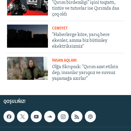
"Qırım birdemligi" işini toqtattı,
tintüv ve tutuvlar ise Qırımda daa
çoq oldı
CEMİYET
"Haberlerge köre, yarıq bere
ekenler, amma biz bütünley
ekektriksizmiz"
İNSAN AQLARI
Olğa Skrıpnık: "Qırım azat etilsin
dep, insanlar yarıqsız ve suvsuz
yaşamağa azırlar"
QOŞULIÑIZ!