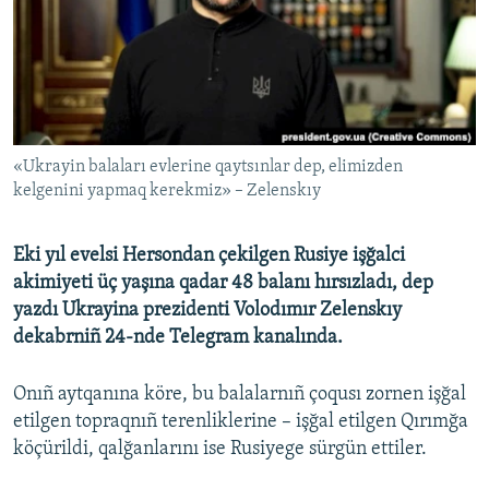
Русский
Українською
QOŞULIÑIZ!
«Ukrayin balaları evlerine qaytsınlar dep, elimizden
kelgenini yapmaq kerekmiz» – Zelenskıy
RFE/RS bütün saytları
Eki yıl evelsi Hersondan çekilgen Rusiye işğalci
akimiyeti üç yaşına qadar 48 balanı hırsızladı, dep
yazdı Ukrayina prezidenti Volodımır Zelenskıy
dekabrniñ 24-nde Telegram kanalında.
Onıñ aytqanına köre, bu balalarnıñ çoqusı zornen işğal
etilgen topraqnıñ terenliklerine – işğal etilgen Qırımğa
köçürildi, qalğanlarını ise Rusiyege sürgün ettiler.