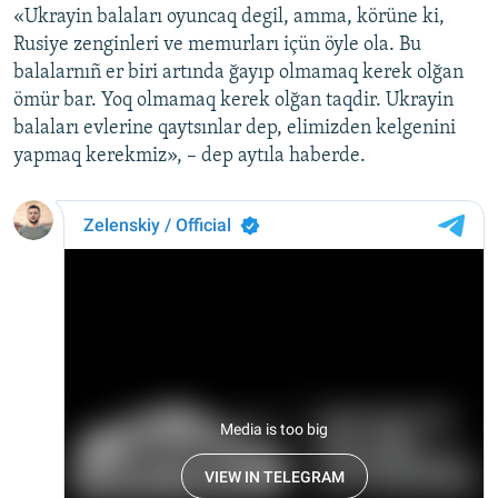
«Ukrayin balaları oyuncaq degil, amma, körüne ki,
Rusiye zenginleri ve memurları içün öyle ola. Bu
balalarnıñ er biri artında ğayıp olmamaq kerek olğan
ömür bar. Yoq olmamaq kerek olğan taqdir. Ukrayin
balaları evlerine qaytsınlar dep, elimizden kelgenini
yapmaq kerekmiz», – dep aytıla haberde.