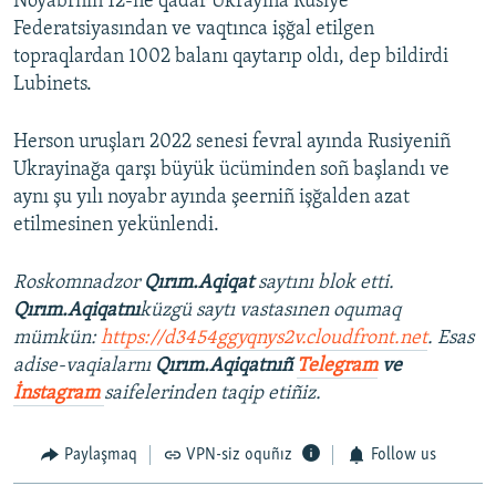
Noyabrniñ 12-ne qadar Ukrayina Rusiye
Federatsiyasından ve vaqtınca işğal etilgen
topraqlardan 1002 balanı qaytarıp oldı, dep bildirdi
Lubinets.
Herson uruşları 2022 senesi fevral ayında Rusiyeniñ
Ukrayinağa qarşı büyük ücüminden soñ başlandı ve
aynı şu yılı noyabr ayında şeerniñ işğalden azat
etilmesinen yekünlendi.
Roskomnadzor
Qırım.Aqiqat
saytını blok etti.
Qırım.Aqiqatnı
küzgü saytı vastasınen oqumaq
mümkün:
https://d3454ggyqnys2v.cloudfront.net
. Esas
adise-vaqialarnı
Qırım.Aqiqatnıñ
Telegram
ve
İnstagram
saifelerinden taqip etiñiz.
Paylaşmaq
VPN-siz oquñız
Follow us