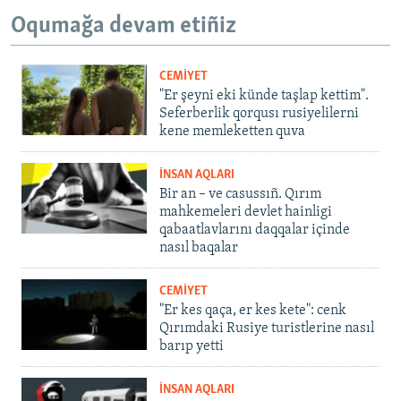
Oqumağa devam etiñiz
CEMİYET
"Er şeyni eki künde taşlap kettim".
Seferberlik qorqusı rusiyelilerni
kene memleketten quva
İNSAN AQLARI
Bir an – ve casussıñ. Qırım
mahkemeleri devlet hainligi
qabaatlavlarını daqqalar içinde
nasıl baqalar
CEMİYET
"Er kes qaça, er kes kete": cenk
Qırımdaki Rusiye turistlerine nasıl
barıp yetti
İNSAN AQLARI