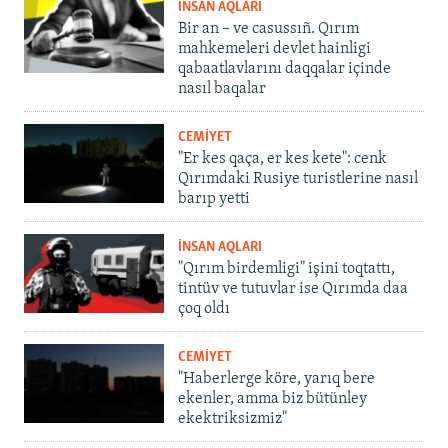
İNSAN AQLARI
Bir an – ve casussıñ. Qırım
mahkemeleri devlet hainligi
qabaatlavlarını daqqalar içinde
nasıl baqalar
CEMİYET
"Er kes qaça, er kes kete": cenk
Qırımdaki Rusiye turistlerine nasıl
barıp yetti
İNSAN AQLARI
"Qırım birdemligi" işini toqtattı,
tintüv ve tutuvlar ise Qırımda daa
çoq oldı
CEMİYET
"Haberlerge köre, yarıq bere
ekenler, amma biz bütünley
ekektriksizmiz"