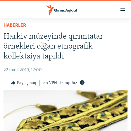
Link
açıqlığı
Esas
HABERLER
mündericege
HABERLER
Harkiv müzeyinde qırımtatar
qaytmaq
SİYASET
Baş
örnekleri olğan etnografik
İQTİSADİYAT
navigatsiyağa
kollektsiya tapıldı
qaytmaq
CEMİYET
Qıdıruvğa
22 mart 2019, 17:00
MEDENİYET
qaytmaq
Paylaşmaq
VPN-siz oquñız
İNSAN AQLARI
VİDEO
SÜRET
BLOGLAR
FİKİR