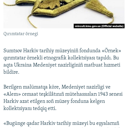
Русский
Українською
Qırımtatar örnegi
QOŞULIÑIZ!
Sumtsov Harkiv tarihiy müzeyiniñ fondunda «Örnek»
qırımtatar örnekli etnografik kollektsiyası tapıldı. Bu
RFE/RS bütün saytları
aqta Ukraina Medeniyet nazirliginiñ matbuat hızmeti
bildire.
Berilgen malümatqa köre, Medeniyet nazirligi ve
«Alem» cemaat teşkilâtınıñ mütehassısları 1943 senesi
Harkiv azat etilgen soñ müzey fonduna kelgen
kollektsiyanı tedqiq etti.
«Bugünge qadar Harkiv tarihiy müzeyi bu eşyalarnıñ