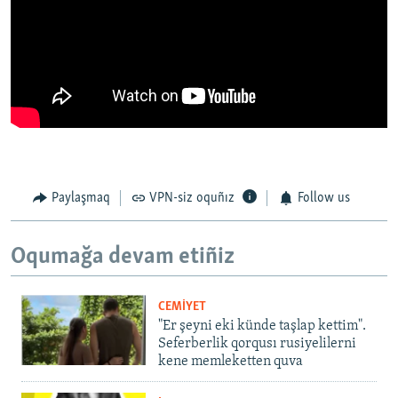
Paylaşmaq
VPN-siz oquñız
Follow us
Oqumağa devam etiñiz
CEMİYET
"Er şeyni eki künde taşlap kettim".
Seferberlik qorqusı rusiyelilerni
kene memleketten quva