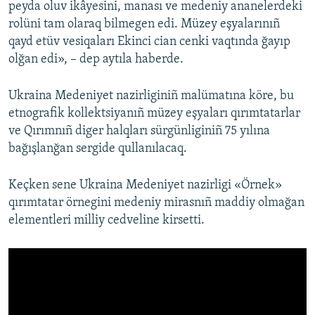
peyda oluv ikâyesini, manası ve medeniy ananelerdeki
rolüni tam olaraq bilmegen edi. Müzey eşyalarınıñ
qayd etüv vesiqaları Ekinci cian cenki vaqtında ğayıp
olğan edi», – dep aytıla haberde.
Ukraina Medeniyet nazirliginiñ malümatına köre, bu
etnografik kollektsiyanıñ müzey eşyaları qırımtatarlar
ve Qırımnıñ diger halqları sürgünliginiñ 75 yılına
bağışlanğan sergide qullanılacaq.
Keçken sene Ukraina Medeniyet nazirligi «Örnek»
qırımtatar örnegini medeniy mirasnıñ maddiy olmağan
elementleri milliy cedveline kirsetti.