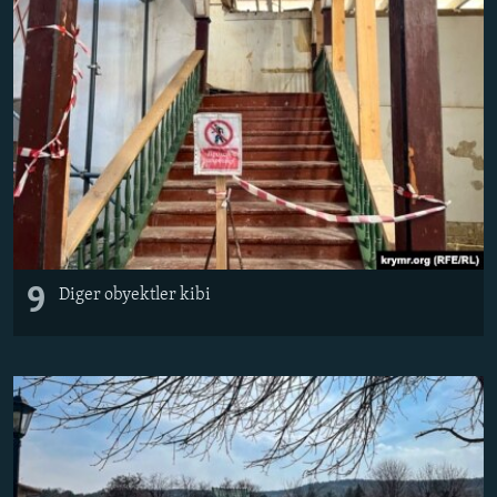
9
Diger obyektler kibi