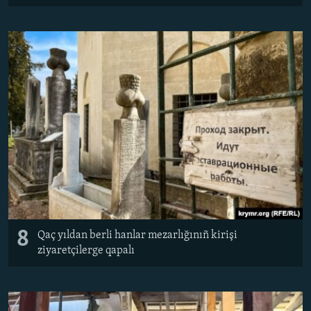
8
Qaç yıldan berli hanlar mezarlığınıñ kirişi
ziyaretçilerge qapalı