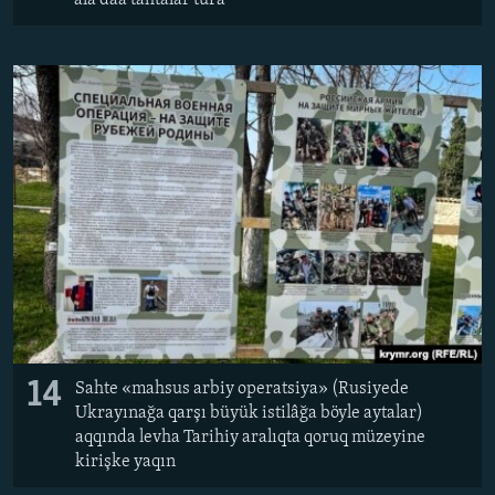
alâ daa tahtalar tura
14
Sahte «mahsus arbiy operatsiya» (Rusiyede
Ukrayınağa qarşı büyük istilâğa böyle aytalar)
aqqında levha Tarihiy aralıqta qoruq müzeyine
kirişke yaqın