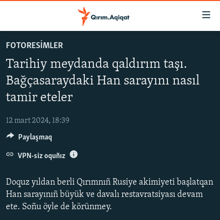
Link
açıqlığı
Esas
FOTORESİMLER
mündericege
HABERLER
Tarihiy meydanda qaldırım taşı.
qaytmaq
SİYASET
Baş
Bağçasaraydaki Han sarayını nasıl
İQTİSADİYAT
navigatsiyağa
tamir eteler
qaytmaq
CEMİYET
Qıdıruvğa
12 mart 2024, 18:39
MEDENİYET
qaytmaq
Paylaşmaq
İNSAN AQLARI
VPN-siz oquñız
VİDEO
SÜRET
Doquz yıldan berli Qırımnıñ Rusiye akimiyeti başlatqan
BLOGLAR
Han sarayınıñ büyük ve davalı restavratsiyası devam
ete. Soñu öyle de körünmey.
FİKİR