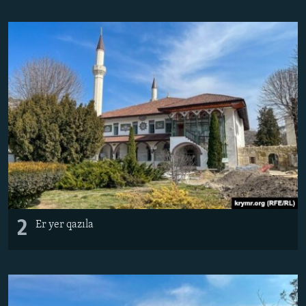
2
Er yer qazıla