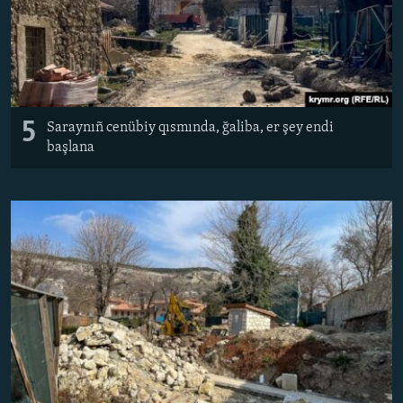
5
Saraynıñ cenübiy qısmında, ğaliba, er şey endi
başlana