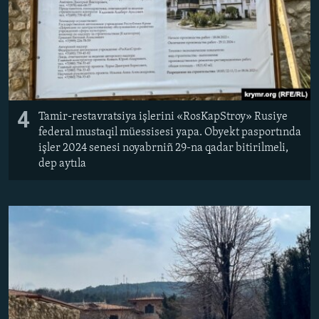
4
Tamir-restavratsiya işlerini «RosKapStroy» Rusiye
federal mustaqil müessisesi yapa. Obyekt pasportında
işler 2024 senesi noyabrniñ 29-na qadar bitirilmeli,
dep aytıla