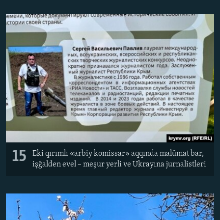
15
Eki qırımlı «arbiy komissar» aqqında malümat bar,
işğalden evel – meşur yerli ve Ukrayına jurnalistleri