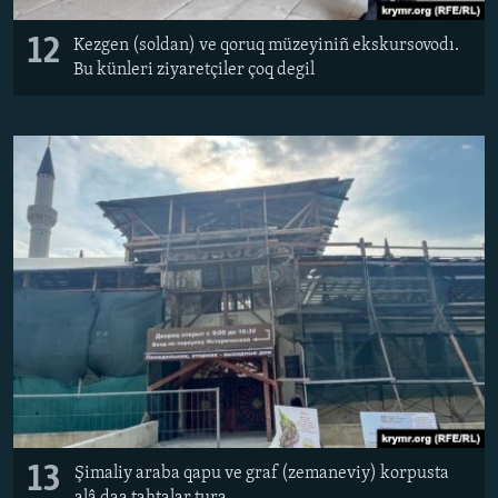
12
Kezgen (soldan) ve qoruq müzeyiniñ ekskursovodı.
Bu künleri ziyaretçiler çoq degil
13
Şimaliy araba qapu ve graf (zemaneviy) korpusta