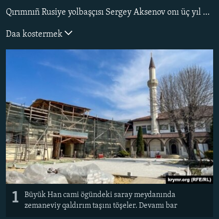
Qırımnıñ Rusiye yolbaşçısı Sergey Aksenov onı üç yıl evelsi bitirmege vade etse de, soñra 2023 senesi aytıldı. Şimdi ise obyektniñ yañı pasportında bu yıl soñu qayd etile.
Русский
Daa kostermek
Українською
QOŞULIÑIZ!
RFE/RS bütün saytları
1
Büyük Han cami ögündeki saray meydanında
zemaneviy qaldırım taşını töşeler. Devamı bar