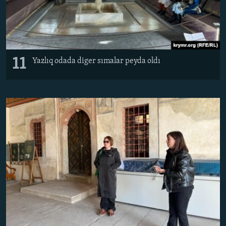
11
Yazlıq odada diger sımalar peyda oldı