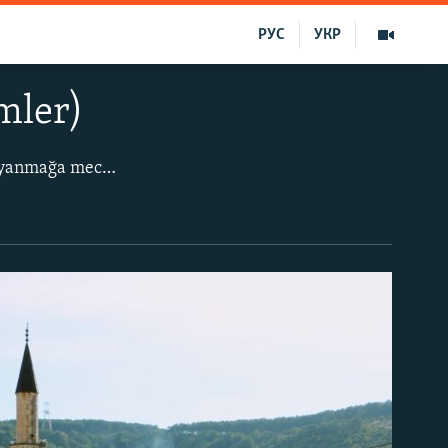
РУС
УКР
mler)
Bağçasaraynıñ eñ müim yeri – Han sarayı – şimdi «tamir-restavratsiya işlerine» dayanmağa mecbur.
Devlet dumasınıñ işğal etilgen Qırım dep