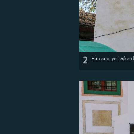
2
Han cami yerleşken b