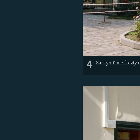
4
Saraynıñ merkeziy