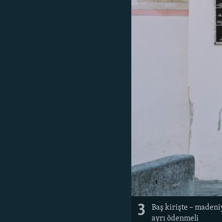
3
Baş kirişte – madeni
ayrı ödenmeli