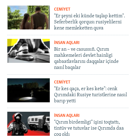
CEMİYET
"Er şeyni eki künde taşlap kettim".
Seferberlik qorqusı rusiyelilerni
kene memleketten quva
İNSAN AQLARI
Bir an – ve casussıñ. Qırım
mahkemeleri devlet hainligi
qabaatlavlarını daqqalar içinde
nasıl baqalar
CEMİYET
"Er kes qaça, er kes kete": cenk
Qırımdaki Rusiye turistlerine nasıl
barıp yetti
İNSAN AQLARI
"Qırım birdemligi" işini toqtattı,
tintüv ve tutuvlar ise Qırımda daa
çoq oldı