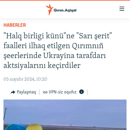
Link
açıqlığı
Esas
HABERLER
mündericege
HABERLER
"Halq birligi künü"ne "Sarı şerit"
qaytmaq
SİYASET
Baş
faalleri ilhaq etilgen Qırımnıñ
İQTİSADİYAT
navigatsiyağa
şeerlerinde Ukrayina tarafdarı
qaytmaq
CEMİYET
aktsiyalarını keçirdiler
Qıdıruvğa
MEDENİYET
qaytmaq
05 noyabr 2024, 10:20
İNSAN AQLARI
Paylaşmaq
VPN-siz oquñız
VİDEO
SÜRET
BLOGLAR
FİKİR