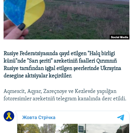
Русский
Українською
QOŞULIÑIZ!
Rusiye Federatsiyasında qayd etilgen "Halq birligi
künü"nde "Sarı şeriti" areketiniñ faalleri Qırımnıñ
RFE/RS bütün saytları
Rusiye tarafından işğal etilgen şeerlerinde Ukrayina
desegine aktsiyalar keçirdiler.
Aqmescit, Aqyar, Zareçnoye ve Kezlevde yapılğan
fotoresimler areketniñ telegram kanalında derc etildi.