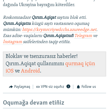
dağında Ukrayina bayrağını köterdiler.
Roskomnadzor
Qırım.Aqiqat
saytını blok etti.
Qırım.Aqiqatnı
küzgü saytı vastasınen oqumaq
mümkün:
https://krymrcriywdcchs.azureedge.net
.
Esas adise-vaqialarnı
Qırım.Aqiqatnıñ
Telegram
ve
İnstagram
saifelerinden taqip etiñiz.
Bloklav ve tsenzurasız haberler!
Qırım.Aqiqat qullanımını
qurmaq içün
iOS
ve
Android
.
Paylaşmaq
VPN-siz oquñız
Follow us
Oqumağa devam etiñiz