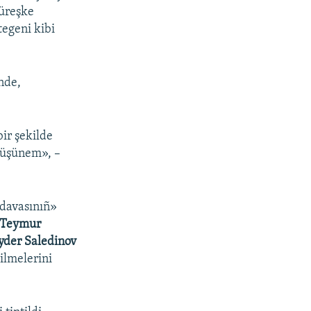
küreşke
tegeni kibi
nde,
ir şekilde
tüşünem», –
 davasınıñ»
Teymur
yder Saledinov
ilmelerini