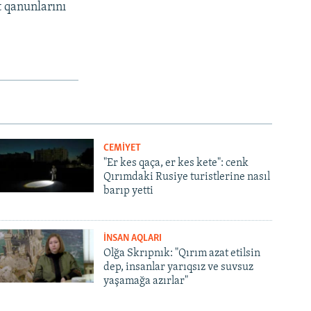
t qanunlarını
CEMİYET
"Er kes qaça, er kes kete": cenk
Qırımdaki Rusiye turistlerine nasıl
barıp yetti
İNSAN AQLARI
Olğa Skrıpnık: "Qırım azat etilsin
dep, insanlar yarıqsız ve suvsuz
yaşamağa azırlar"