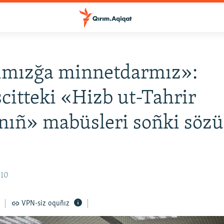
ımızğa minnetdarmız»:
itteki «Hizb ut-Tahrir
nıñ» mabüsleri soñki sözü
:10
VPN-siz oquñız