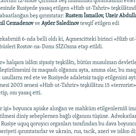
tâbrniñ 12-sinde Qırımda beş musulman qorantasınıñ evleri 
cesinde Rusiyede yasaq etilgen «Hizb ut-Tahrir» teşkilâtınd
abaatlanğan beş qırımtatar:
Rustem İsmailov, Uzeir Abdul
Emil Cemadenov
ve
Ayder Saledinov
tevqif etilgen edi​
kabrniñ 6-nda belli oldı ki, Aqmescitteki birinci «Hizb ut
üsleri Rostov-na-Donu SİZOsına etap etildi.​
r» halqara islâm siyasiy teşkilâtı, bütün musulman devletl
irleştirilmesini öz maqsadı olğanını ayta, amma olar, bu ma
k usullarnı red ete ve Rusiyede adaletsiz taqip etilgenini ay
si 2003 senesi «Hizb ut-Tahrir» teşkilâtını 15 «terrorist
tip, onı yasaq etti.
r işi» boyunca apiske alınğan ve mahküm etilgenlerniñ ima
etilmesi diniy sebeplernen bağlı olğanını tüşüne. Advokatla
 Rusiye uquq qoruyıcı organları tarafından bu dava boyunc
seriyeti qırımtatarlar ve ukrain, rus, tacik, azeri ve islâm d