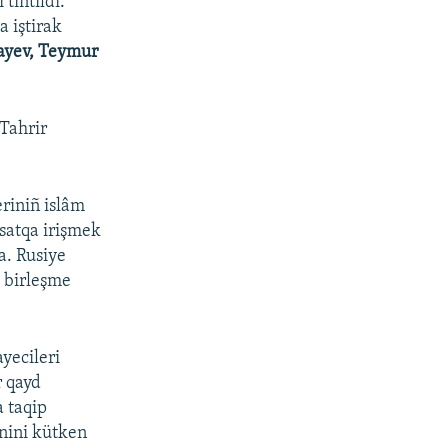
tintildi.
a iştirak
layev, Teymur
-Tahrir
eriniñ islâm
qsatqa irişmek
ta. Rusiye
» birleşme
yecileri
r qayd
a taqip
inini kütken