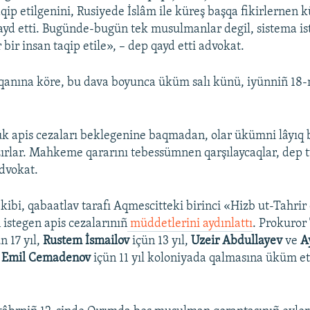
qip etilgenini, Rusiyede İslâm ile küreş başqa fikirlernen 
qayd etti. Bugünde-bugün tek musulmanlar degil, sistema is
ir insan taqip etile», – dep qayd etti advokat.
qanına köre, bu dava boyunca üküm salı künü, iyünniñ 18-
ük apis cezaları beklegenine baqmadan, olar ükümni lâyıq b
ırlar. Mahkeme qararını tebessümnen qarşılaycaqlar, dep 
advokat.
 kibi, qabaatlav tarafı Aqmescitteki birinci «Hizb ut-Tahrir
 istegen apis cezalarınıñ
müddetlerini aydınlattı
. Prokuror
n 17 yıl,
Rustem İsmailov
içün 13 yıl,
Uzeir Abdullayev
ve
A
,
Emil Cemadenov
içün 11 yıl koloniyada qalmasına üküm et