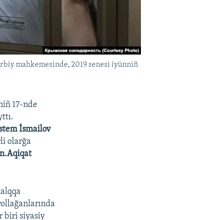
arbiy mahkemesinde, 2019 senesi iyünniñ
niñ 17-nde
ttı.
stem İsmailov
li olarğa
m.Aqiqat
halqqa
ollağanlarında
 biri siyasiy