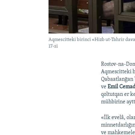
Aqmescitteki birinci «Hizb ut-Tahrir da
17-si
Rostov-na-Don
Aqmescitteki b
Qabaatlanğan
ve
Emil Cema
qoltutqan er k
mühbirine aytt
«İlk evelâ, ol
minnetdarlığın
ve mahkemelerge