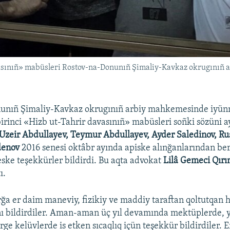
vasınıñ» mabüsleri Rostov-na-Donunıñ Şimaliy-Kavkaz okrugınıñ 
unıñ Şimaliy-Kavkaz okrugınıñ arbiy mahkemesinde iyün
irinci «Hizb ut-Tahrir davasınıñ» mabüsleri soñki sözüni ay
Uzeir Abdullayev, Teymur Abdullayev, Ayder Saledinov, Ru
denov
2016 senesi oktâbr ayında apiske alınğanlarından ber
eske teşekkürler bildirdi. Bu aqta advokat
Lilâ Gemeci Qırı
ı.
arğa er daim maneviy, fizikiy ve maddiy taraftan qoltutqan 
ı bildirdiler. Aman-aman üç yıl devamında mektüplerde, y
 kelüvlerde is etken sıcaqlıq içün teşekkür bildirdiler. Er