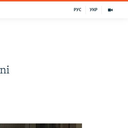
РУС
УКР
ni