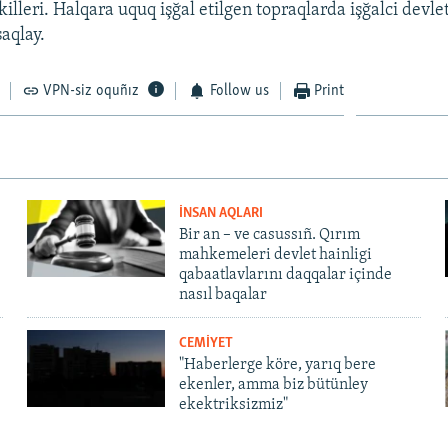
killeri. Halqara uquq işğal etilgen topraqlarda işğalci devle
aqlay.
VPN-siz oquñız
Follow us
Print
İNSAN AQLARI
Bir an – ve casussıñ. Qırım
mahkemeleri devlet hainligi
qabaatlavlarını daqqalar içinde
nasıl baqalar
CEMİYET
"Haberlerge köre, yarıq bere
ekenler, amma biz bütünley
ekektriksizmiz"