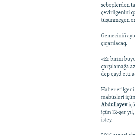
sebeplerden ta
çevirilgenini 
tüşünmegen er b
Gemeciniñ ayt
çıqarılacaq.
«Er birini büy
qarşılamağa az
dep qayd etti 
Haber etilgeni
mabüsleri içün
Abdullayev
içü
içün 12-şer yıl
istey.