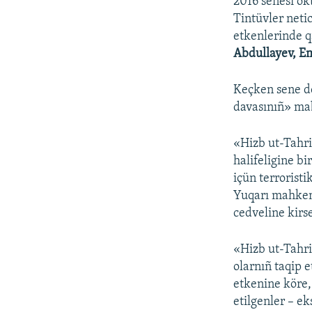
2016 senesi ok
Tintüvler neti
etkenlerinde q
Abdullayev, 
Keçken sene de
davasınıñ» mab
«Hizb ut-Tahri
halifeligine b
içün terroristi
Yuqarı mahkeme
cedveline kirse
«Hizb ut-Tahri
olarnıñ taqip 
etkenine köre,
etilgenler – ek