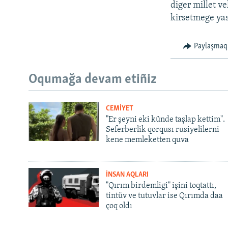
diger millet ve
kirsetmege yas
Paylaşmaq
Oqumağa devam etiñiz
CEMİYET
"Er şeyni eki künde taşlap kettim".
Seferberlik qorqusı rusiyelilerni
kene memleketten quva
İNSAN AQLARI
"Qırım birdemligi" işini toqtattı,
tintüv ve tutuvlar ise Qırımda daa
çoq oldı