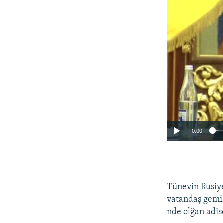
0:00
Tünevin Rusiye
vatandaş gemil
nde olğan adis