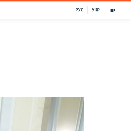
РУС
УКР