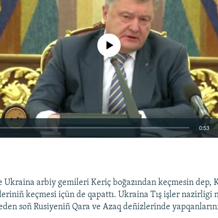
No media source currently available
0:53
EMBED
 Ukraina arbiy gemileri Keriç boğazından keçmesin dep, K
eriniñ keçmesi içün de qapattı. Ukraina Tış işler nazirligi
eden soñ Rusiyeniñ Qara ve Azaq deñizlerinde yapqanlarını 