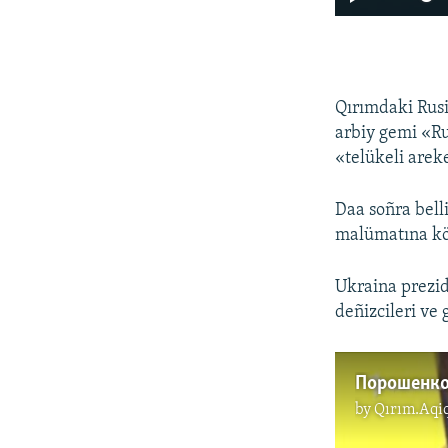
Qırımdaki Rusi
arbiy gemi «Ru
«telükeli areke
Daa soñra belli
malümatına kör
Ukraina prezid
deñizcileri ve 
by
Qırım.Aqi