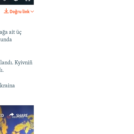
Doğru link
SHARE
ağa ait üç
olunda
llandı. Kyivniñ
ı.
px
width
Ukraina
ED
SHARE