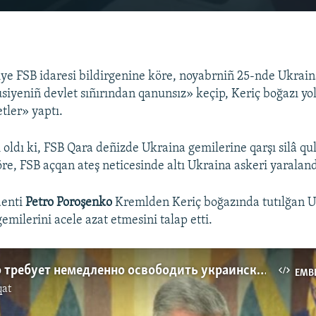
EMBED
ye FSB idaresi bildirgenine köre, noyabrniñ 25-nde Ukrain
siyeniñ devlet sıñırından qanunsız» keçip, Keriç boğazı y
tler» yaptı.
 oldı ki, FSB Qara deñizde Ukraina gemilerine qarşı silâ qu
e, FSB açqan ateş neticesinde altı Ukraina askeri yaraland
enti
Petro Poroşenko
Kremlden Keriç boğazında tutılğan 
gemilerini acele azat etmesini talap etti.
Порошенко требует немедленно освободить украинских военных и корабли (видео)
EMB
qat