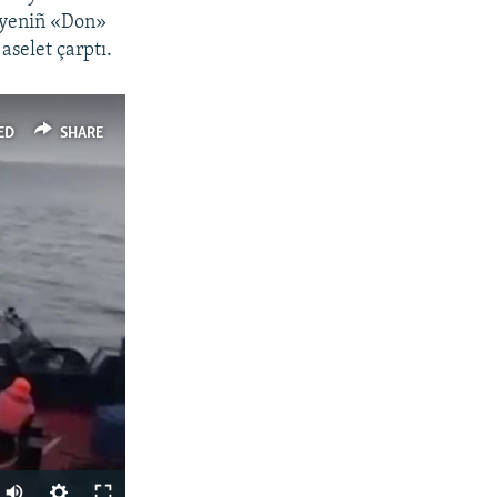
siyeniñ «Don»
aselet çarptı.
ED
SHARE