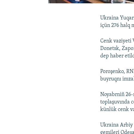
Ukraina Yuqarı 
içün 276 halq 
Cenk vaziyeti 
Donetsk, Zapori
dep haber etild
Poroşenko, RNB
buyruqnı imzal
Noyabrniñ 26-
toplaşuvında c
künlük cenk va
Ukraina Arbiy 
gemileri Odes