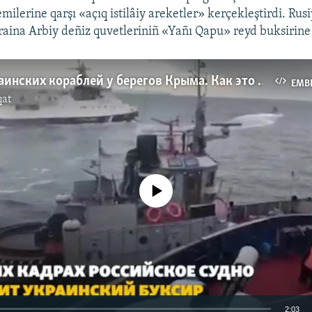
emilerine qarşı «açıq istilâiy areketler» kerçekleştirdi. Ru
kraina Arbiy deñiz quvetleriniñ «Yañı Qapu» reyd buksirine 
Захват украинских кораблей у берегов Крыма. Как это было (видео)
EMB
qat
No media source currently available
2:03