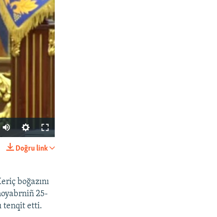
Doğru link
SHARE
eriç boğazını
 noyabrniñ 25-
tenqit etti.