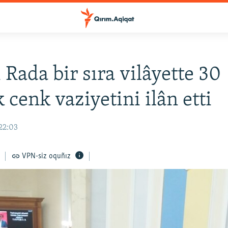
 Rada bir sıra vilâyette 30
 cenk vaziyetini ilân etti
22:03
VPN-siz oquñız