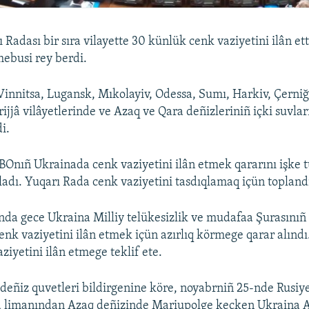
Radası bir sıra vilayette 30 künlük cenk vaziyetini ilân ett
mebusi rey berdi.
Vinnitsa, Lugansk, Mıkolayiv, Odessa, Sumı, Harkiv, Çerniğ
jjâ vilâyetlerinde ve Azaq ve Qara deñizleriniñ içki suvlar
i.
Onıñ Ukrainada cenk vaziyetini ilân etmek qararını işke 
adı. Yuqarı Rada cenk vaziyetini tasdıqlamaq içün topland
nda gece Ukraina Milliy telükesizlik ve mudafaa Şurasın
enk vaziyetini ilân etmek içün azırlıq körmege qarar alın
ziyetini ilân etmege teklif ete.
deñiz quvetleri bildirgenine köre, noyabrniñ 25-nde Rusiye
a limanından Azaq deñizinde Mariupolge keçken Ukraina A