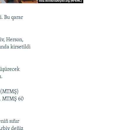
i. Bu qarar
iv, Herson,
ında kirsetildi
tüşürecek
ı.
ıñ (MTMŞ)
dı. MTMŞ 60
niñ sıñır
rbiy deñiz