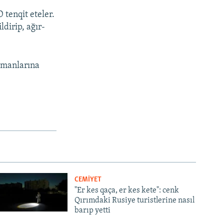
 tenqit eteler.
dirip, ağır-
px
width
limanlarına
CEMİYET
"Er kes qaça, er kes kete": cenk
Qırımdaki Rusiye turistlerine nasıl
barıp yetti