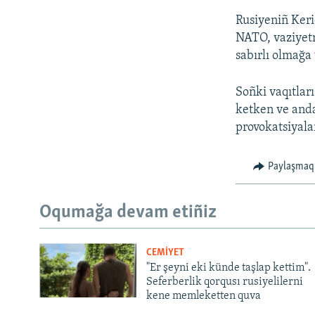
Rusiyeniñ Keri
NATO, vaziyetn
sabırlı olmağa
Soñki vaqıtlar
ketken ve anda
provokatsiyalar
Paylaşmaq
Oqumağa devam etiñiz
CEMİYET
"Er şeyni eki künde taşlap kettim".
Seferberlik qorqusı rusiyelilerni
kene memleketten quva