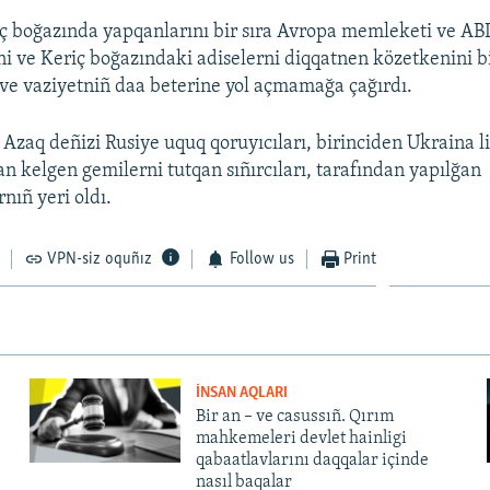
ç boğazında yapqanlarını bir sıra Avropa memleketi ve ABD
i ve Keriç boğazındaki adiselerni diqqatnen közetkenini bil
 ve vaziyetniñ daa beterine yol açmamağa çağırdı.
ı Azaq deñizi Rusiye uquq qoruyıcıları, birinciden Ukraina 
n kelgen gemilerni tutqan sıñırcıları, tarafından yapılğan
nıñ yeri oldı.
VPN-siz oquñız
Follow us
Print
İNSAN AQLARI
Bir an – ve casussıñ. Qırım
mahkemeleri devlet hainligi
qabaatlavlarını daqqalar içinde
nasıl baqalar