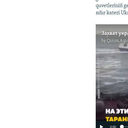
quvetleriniñ g
sıñır kateri U
by
Qırım.Aqi
0:00