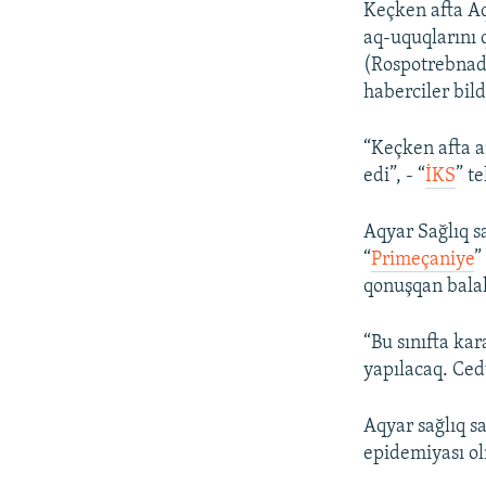
Keçken afta Aq
aq-uquqlarını 
(Rospotrebnad
haberciler bild
“Keçken afta an
edi”, - “
İKS
” t
Aqyar Sağlıq 
“
Primeçaniye
”
qonuşqan balal
“Bu sınıfta kar
yapılacaq. Cedve
Aqyar sağlıq s
epidemiyası ol