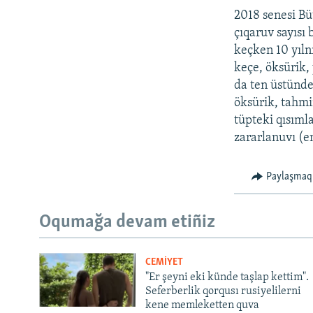
2018 senesi Bü
çıqaruv sayısı 
keçken 10 yıln
keçe, öksürik,
da ten üstünde
öksürik, tahmi
tüpteki qısıml
zararlanuvı (en
Paylaşmaq
Oqumağa devam etiñiz
CEMİYET
"Er şeyni eki künde taşlap kettim".
Seferberlik qorqusı rusiyelilerni
kene memleketten quva