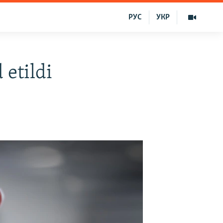
РУС
УКР
 etildi