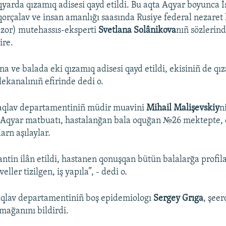
yarda qızamıq adisesi qayd etildi. Bu aqta Aqyar boyunca İ
qorçalav ve insan amanlığı saasında Rusiye federal nezaret
zor) mutehassıs-eksperti
Svetlana Solânikova
nıñ sözlerind
ire.
a ve balada eki qızamıq adisesi qayd etildi, ekisiniñ de qız
elekanalınıñ efirinde dedi o.
saqlav departamentiniñ müdir muavini
Mihail Malişevskiy
n
 Aqyar matbuatı, hastalanğan bala oquğan №26 mektepte,
arn aşılaylar.
antin ilân etildi, hastanen qonuşqan bütün balalarğa profila
ller tizilgen, iş yapıla”, - dedi o.
aqlav departamentiniñ boş epidemiologı
Sergey Grıga
, şee
mağanını bildirdi.