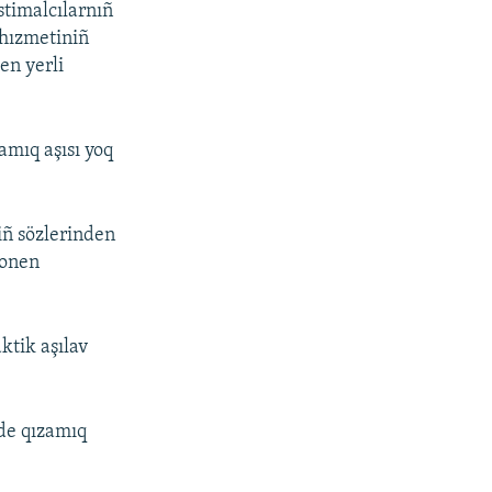
stimalcılarnıñ
 hızmetiniñ
en yerli
amıq aşısı yoq
iñ sözlerinden
 onen
ktik aşılav
rde qızamıq