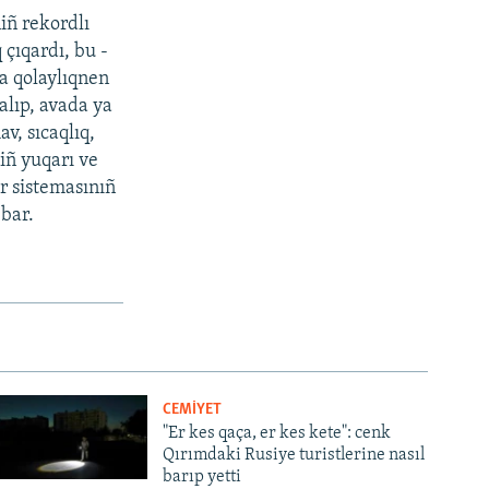
iñ rekordlı
 çıqardı, bu -
a qolaylıqnen
alıp, avada ya
v, sıcaqlıq,
iñ yuqarı ve
r sistemasınıñ
 bar.
CEMİYET
"Er kes qaça, er kes kete": cenk
Qırımdaki Rusiye turistlerine nasıl
barıp yetti