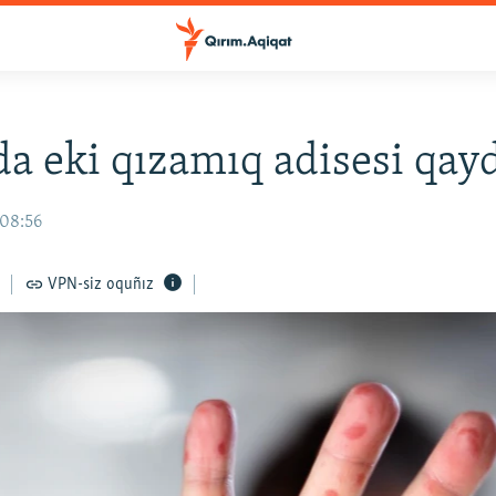
a eki qızamıq adisesi qayd
 08:56
VPN-siz oquñız