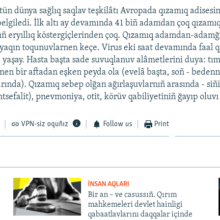
tün dünya sağlıq saqlav teşkilâtı Avropada qızamıq adisesin
belgiledi. İlk altı ay devamında 41 biñ adamdan çoq qızamıq
ıñ eryıllıq köstergiçlerinden çoq. Qızamıq adamdan-adamğ
 yaqın toqunuvlarnen keçe. Virus eki saat devamında faal q
 yaşay. Hasta başta sade suvuqlanuv alâmetlerini duya: tıma
nen bir aftadan eşken peyda ola (evelâ başta, soñ - bedenn
arında). Qızamıq sebep olğan ağırlaşuvlarnıñ arasında - siñi
tsefalit), pnevmoniya, otit, körüv qabiliyetiniñ ğayıp oluvı
VPN-siz oquñız
Follow us
Print
İNSAN AQLARI
Bir an – ve casussıñ. Qırım
mahkemeleri devlet hainligi
qabaatlavlarını daqqalar içinde