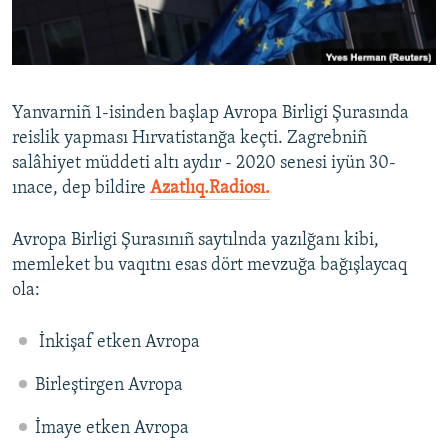
Русский
Українською
Yanvarniñ 1-isinden başlap Avropa Birligi Şurasında
QOŞULIÑIZ!
reislik yapması Hırvatistanğa keçti. Zagrebniñ
salâhiyet müddeti altı aydır - 2020 senesi iyün 30-
ınace, dep bildire
Azatlıq.Radiosı.
RFE/RS bütün saytları
Avropa Birligi Şurasınıñ saytılnda yazılğanı kibi,
memleket bu vaqıtnı esas dört mevzuğa bağışlaycaq
ola:
İnkişaf etken Avropa
Birleştirgen Avropa
İmaye etken Avropa