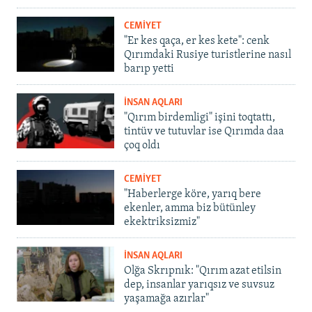
CEMİYET
"Er kes qaça, er kes kete": cenk
Qırımdaki Rusiye turistlerine nasıl
barıp yetti
İNSAN AQLARI
"Qırım birdemligi" işini toqtattı,
tintüv ve tutuvlar ise Qırımda daa
çoq oldı
CEMİYET
"Haberlerge köre, yarıq bere
ekenler, amma biz bütünley
ekektriksizmiz"
İNSAN AQLARI
Olğa Skrıpnık: "Qırım azat etilsin
dep, insanlar yarıqsız ve suvsuz
yaşamağa azırlar"