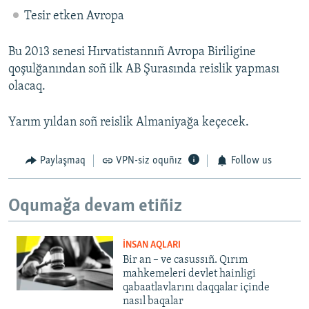
Tesir etken Avropa
Bu 2013 senesi Hırvatistannıñ Avropa Biriligine
qoşulğanından soñ ilk AB Şurasında reislik yapması
olacaq.
Yarım yıldan soñ reislik Almaniyağa keçecek.
Paylaşmaq
VPN-siz oquñız
Follow us
Oqumağa devam etiñiz
İNSAN AQLARI
Bir an – ve casussıñ. Qırım
mahkemeleri devlet hainligi
qabaatlavlarını daqqalar içinde
nasıl baqalar