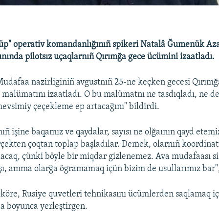
üp" operativ komandanlığınıñ spikeri Natalâ Ğumenük Aza
ınında pilotsız uçaqlarnıñ Qırımğa gece ücümini izaatladı.
dafaa nazirliginiñ avgustnıñ 25-ne keçken gecesi Qırımğ
malümatını izaatladı. O bu malümatnı ne tasdıqladı, ne de 
vsimiy çeçekleme ep artacağını" bildirdi.
ıñ işine baqamız ve qaydalar, sayısı ne olğaının qayd etemi
rçekten çoqtan toplap başladılar. Demek, olarnıñ koordinat
olacaq, çünki böyle bir miqdar gizlenemez. Ava mudafaası s
ı, amma olarğa ögramamaq içün bizim de usullarımız bar", 
 köre, Rusiye quvetleri tehnikasını ücümlerden saqlamaq iç
a boyunca yerleştirgen.