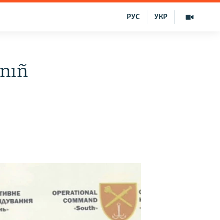
РУС
УКР
rnıñ