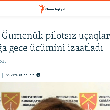
 Ğumenük pilotsız uçaqla
a gece ücümini izaatladı
5:16
VPN-siz oquñız