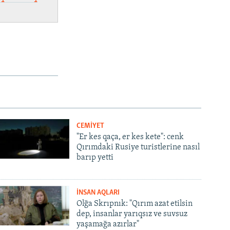
CEMİYET
"Er kes qaça, er kes kete": cenk
Qırımdaki Rusiye turistlerine nasıl
barıp yetti
İNSAN AQLARI
Olğa Skrıpnık: "Qırım azat etilsin
dep, insanlar yarıqsız ve suvsuz
yaşamağa azırlar"