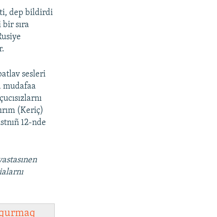
i, dep bildirdi
bir sıra
Rusiye
r.
tlav sesleri
va mudafaa
çucısızlarnı
ırım (Keriç)
ustnıñ 12-nde
vastasınen
ialarnı
qurmaq