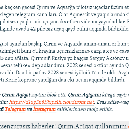
e keçken gecesi Qırım ve Aqyarğa pilotsız uçaqlar ücüm ett
klegen telegram kanalları. Olar Aqmescit ve yaqınlarındaki 
ilotsız uçaqlarnıñ uçuşını aks etken videonı yayınladılar. 
ginde avada 42 pilotsız uçaq qayd etilni aqqında bildirdile
gust ayından başlap Qırım ve Aqyarda aman-aman er kün pa
e akimiyeti bunı «Ukrayina uçucısızlarına» qarşı ateş ve «a
şi» dep añlata. Qırımnıñ Rusiye yolbaşçısı Sergey Aksönov u
«esas telüke» dep adlandırdı. 2022 senesi oktâbr ayında Q
v oldı. Daa bir patlav 2023 senesi iyülniñ 17-nde oldı. Avg
ti Keriç köprüne yapılğan daa eki ücüm aqqında bildirdi.
r
Qırım.Aqiqat
saytını blok etti.
Qırım.Aqiqatnı
küzgü saytı 
kün:
https://d1ug5n8f9xpr1h.cloudfront.net
. Esas adise-vaq
ıñ
Telegram
ve
İnstagram
saifelerinden taqip etiñiz.
 tsenzurasız haberler! Qırım.Aqiqat qullanımını