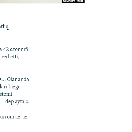
tlıq
a 42 dronnıñ
red etti,
z... Olar anda
ları bizge
istemi
- dep ayta o.
ün oın az-az