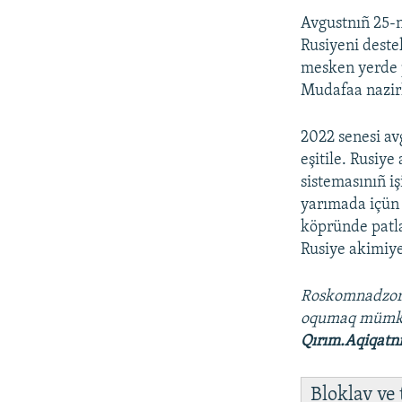
Avgustnıñ 25-n
Rusiyeni deste
mesken yerde p
Mudafaa nazirli
2022 senesi av
eşitile. Rusiy
sistemasınıñ i
yarımada içün 
köpründe patla
Rusiye akimiye
Roskomnadzo
oqumaq müm
Qırım.Aqiqatn
Bloklav ve