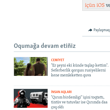
içün
iOS
v
Paylaşmaq
Oqumağa devam etiñiz
CEMİYET
"Er şeyni eki künde taşlap kettim".
Seferberlik qorqusı rusiyelilerni
kene memleketten quva
İNSAN AQLARI
"Qırım birdemligi" işini toqtattı,
tintüv ve tutuvlar ise Qırımda daa
çoq oldı