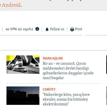
e
Android
.
VPN-siz oquñız
Follow us
Print
İNSAN AQLARI
Bir an – ve casussıñ. Qırım
mahkemeleri devlet hainligi
qabaatlavlarını daqqalar içinde
nasıl baqalar
CEMİYET
"Haberlerge köre, yarıq bere
ekenler, amma biz bütünley
ekektriksizmiz"