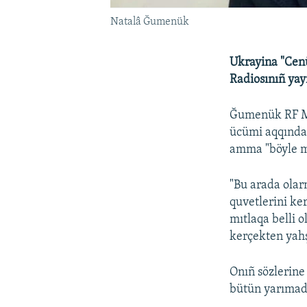
Natalâ Ğumenük
Ukrayina "Cen
Radiosınıñ yay
Ğumenük RF Mu
ücümi aqqında 
amma "böyle me
"Bu arada olarn
quvetlerini ke
mıtlaqa belli 
kerçekten yahş
Onıñ sözlerine
bütün yarımad