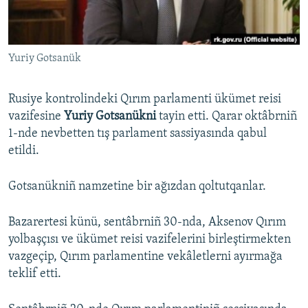
Русский
Українською
Yuriy Gotsanük
QOŞULIÑIZ!
Rusiye kontrolindeki Qırım parlamenti ükümet reisi
vazifesine
Yuriy Gotsanükni
tayin etti. Qarar oktâbrniñ
1-nde nevbetten tış parlament sassiyasında qabul
RFE/RS bütün saytları
etildi.
Gotsanükniñ namzetine bir ağızdan qoltutqanlar.
Bazarertesi künü, sentâbrniñ 30-nda, Aksenov Qırım
yolbaşçısı ve ükümet reisi vazifelerini birleştirmekten
vazgeçip, Qırım parlamentine vekâletlerni ayırmağa
teklif etti.