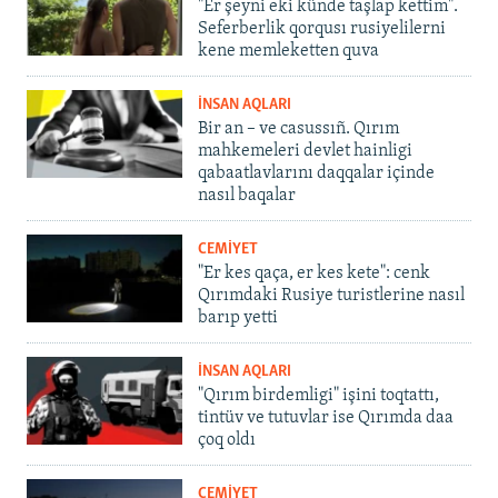
"Er şeyni eki künde taşlap kettim".
Seferberlik qorqusı rusiyelilerni
kene memleketten quva
İNSAN AQLARI
Bir an – ve casussıñ. Qırım
mahkemeleri devlet hainligi
qabaatlavlarını daqqalar içinde
nasıl baqalar
CEMİYET
"Er kes qaça, er kes kete": cenk
Qırımdaki Rusiye turistlerine nasıl
barıp yetti
İNSAN AQLARI
"Qırım birdemligi" işini toqtattı,
tintüv ve tutuvlar ise Qırımda daa
çoq oldı
CEMİYET