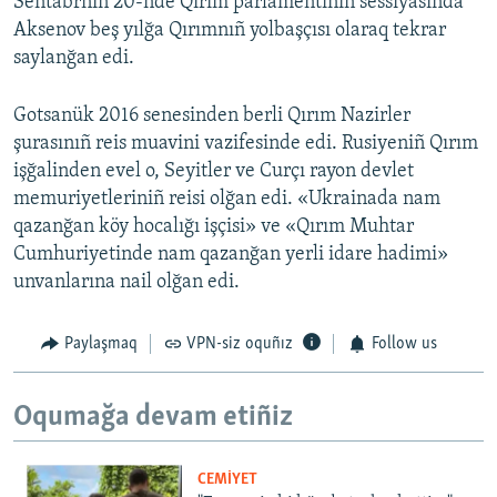
Sentâbrniñ 20-nde Qırım parlamentiniñ sessiyasında
Aksenov beş yılğa Qırımnıñ yolbaşçısı olaraq tekrar
saylanğan edi.
Gotsanük 2016 senesinden berli Qırım Nazirler
şurasınıñ reis muavini vazifesinde edi. Rusiyeniñ Qırım
işğalinden evel o, Seyitler ve Curçı rayon devlet
memuriyetleriniñ reisi olğan edi. «Ukrainada nam
qazanğan köy hocalığı işçisi» ve «Qırım Muhtar
Cumhuriyetinde nam qazanğan yerli idare hadimi»
unvanlarına nail olğan edi.
Paylaşmaq
VPN-siz oquñız
Follow us
Oqumağa devam etiñiz
CEMİYET