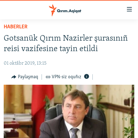
Link
açıqlığı
Esas
HABERLER
mündericege
HABERLER
Gotsanük Qırım Nazirler şurasınıñ
qaytmaq
SİYASET
Baş
reisi vazifesine tayin etildi
İQTİSADİYAT
navigatsiyağa
qaytmaq
01 oktâbr 2019, 13:15
CEMİYET
Qıdıruvğa
MEDENİYET
Paylaşmaq
VPN-siz oquñız
qaytmaq
İNSAN AQLARI
VİDEO
SÜRET
BLOGLAR
FİKİR