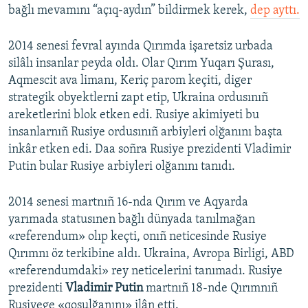
bağlı mevamını “açıq-aydın” bildirmek kerek,
dep ayttı.
2014 senesi fevral ayında Qırımda işaretsiz urbada
silâlı insanlar peyda oldı. Olar Qırım Yuqarı Şurası,
Aqmescit ava limanı, Keriç parom keçiti, diger
strategik obyektlerni zapt etip, Ukraina ordusınıñ
areketlerini blok etken edi. Rusiye akimiyeti bu
insanlarnıñ Rusiye ordusınıñ arbiyleri olğanını başta
inkâr etken edi. Daa soñra Rusiye prezidenti Vladimir
Putin bular Rusiye arbiyleri olğanını tanıdı.
2014 senesi martnıñ 16-nda Qırım ve Aqyarda
yarımada statusınen bağlı dünyada tanılmağan
«referendum» olıp keçti, onıñ neticesinde Rusiye
Qırımnı öz terkibine aldı. Ukraina, Avropa Birligi, ABD
«referendumdaki» rey neticelerini tanımadı. Rusiye
prezidenti
Vladimir Putin
martnıñ 18-nde Qırımnıñ
Rusiyege «qoşulğanını» ilân etti.