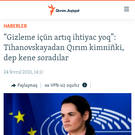
Link
açıqlığı
Esas
HABERLER
mündericege
HABERLER
“Gizleme içün artıq ihtiyac yoq”:
qaytmaq
SİYASET
Baş
Tihanovskayadan Qırım kimniñki,
İQTİSADİYAT
navigatsiyağa
dep kene soradılar
qaytmaq
CEMİYET
Qıdıruvğa
24 fevral 2021, 14:11
MEDENİYET
qaytmaq
Paylaşmaq
VPN-siz oquñız
İNSAN AQLARI
VİDEO
SÜRET
BLOGLAR
FİKİR