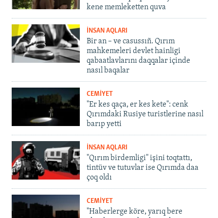
kene memleketten quva
İNSAN AQLARI
Bir an – ve casussıñ. Qırım
mahkemeleri devlet hainligi
qabaatlavlarını daqqalar içinde
nasıl baqalar
CEMİYET
"Er kes qaça, er kes kete": cenk
Qırımdaki Rusiye turistlerine nasıl
barıp yetti
İNSAN AQLARI
"Qırım birdemligi" işini toqtattı,
tintüv ve tutuvlar ise Qırımda daa
çoq oldı
CEMİYET
"Haberlerge köre, yarıq bere