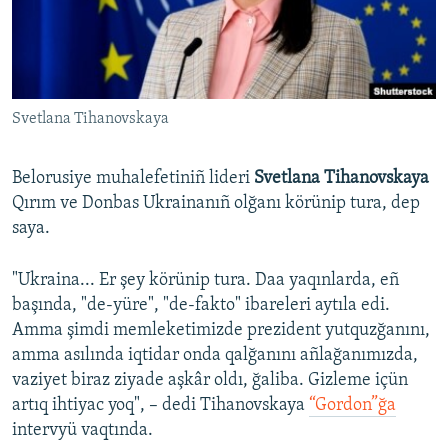
Русский
Українською
Svetlana Tihanovskaya
QOŞULIÑIZ!
Belorusiye muhalefetiniñ lideri
Svetlana Tihanovskaya
Qırım ve Donbas Ukrainanıñ olğanı körünip tura, dep
RFE/RS bütün saytları
saya.
"Ukraina... Er şey körünip tura. Daa yaqınlarda, eñ
başında, "de-yüre", "de-fakto" ibareleri aytıla edi.
Amma şimdi memleketimizde prezident yutquzğanını,
amma asılında iqtidar onda qalğanını añlağanımızda,
vaziyet biraz ziyade aşkâr oldı, ğaliba. Gizleme içün
artıq ihtiyac yoq", – dedi Tihanovskaya
“Gordon”ğa
intervyü vaqtında.