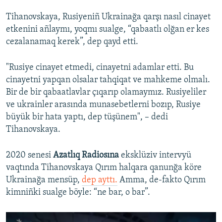
Tihanovskaya, Rusiyeniñ Ukrainağa qarşı nasıl cinayet
etkenini añlaymı, yoqmı sualge, “qabaatlı olğan er kes
cezalanamaq kerek”, dep qayd etti.
"Rusiye cinayet etmedi, cinayetni adamlar etti. Bu
cinayetni yapqan olsalar tahqiqat ve mahkeme olmalı.
Bir de bir qabaatlavlar çıqarıp olamaymız. Rusiyeliler
ve ukrainler arasında munasebetlerni bozıp, Rusiye
büyük bir hata yaptı, dep tüşünem", – dedi
Tihanovskaya.
2020 senesi
Azatlıq Radiosına
eksklüziv intervyü
vaqtında Tihanovskaya Qırım halqara qanunğa köre
Ukrainağa mensüp,
dep ayttı.
Amma, de-fakto Qırım
kimniñki sualge böyle: “ne bar, o bar”.