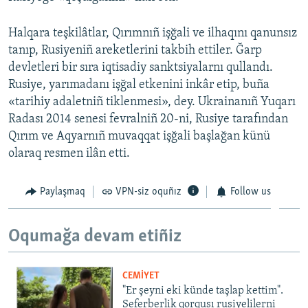
Halqara teşkilâtlar, Qırımnıñ işğali ve ilhaqını qanunsız
tanıp, Rusiyeniñ areketlerini takbih ettiler. Ğarp
devletleri bir sıra iqtisadiy sanktsiyalarnı qullandı.
Rusiye, yarımadanı işğal etkenini inkâr etip, buña
«tarihiy adaletniñ tiklenmesi», dey. Ukrainanıñ Yuqarı
Radası 2014 senesi fevralniñ 20-ni, Rusiye tarafından
Qırım ve Aqyarnıñ muvaqqat işğali başlağan künü
olaraq resmen ilân etti.
Paylaşmaq
VPN-siz oquñız
Follow us
Oqumağa devam etiñiz
CEMİYET
"Er şeyni eki künde taşlap kettim".
Seferberlik qorqusı rusiyelilerni