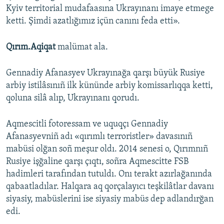
Kyiv territorial mudafaasına Ukrayınanı imaye etmege
ketti. Şimdi azatlığımız içün canını feda etti».
Qırım.Aqiqat
malümat ala.
Gennadiy Afanasyev Ukrayınağa qarşı büyük Rusiye
arbiy istilâsınıñ ilk kününde arbiy komissarlıqqa ketti,
qoluna silâ alıp, Ukrayınanı qorudı.
Aqmescitli fotoressam ve uquqçı Gennadiy
Afanasyevniñ adı «qırımlı terroristler» davasınıñ
mabüsi olğan soñ meşur oldı. 2014 senesi o, Qırımnıñ
Rusiye işğaline qarşı çıqtı, soñra Aqmescitte FSB
hadimleri tarafından tutuldı. Onı terakt azırlağanında
qabaatladılar. Halqara aq qorçalayıcı teşkilâtlar davanı
siyasiy, mabüslerini ise siyasiy mabüs dep adlandırğan
edi.