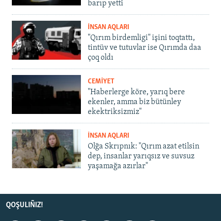
barıp yetti
İNSAN AQLARI
"Qırım birdemligi" işini toqtattı,
tintüv ve tutuvlar ise Qırımda daa
çoq oldı
CEMİYET
"Haberlerge köre, yarıq bere
ekenler, amma biz bütünley
ekektriksizmiz"
İNSAN AQLARI
Olğa Skrıpnık: "Qırım azat etilsin
dep, insanlar yarıqsız ve suvsuz
yaşamağa azırlar"
QOŞULIÑIZ!