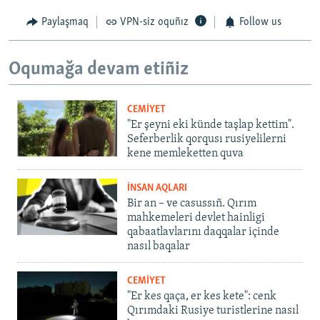
Paylaşmaq
VPN-siz oquñız
Follow us
Oqumağa devam etiñiz
CEMİYET
"Er şeyni eki künde taşlap kettim".
Seferberlik qorqusı rusiyelilerni
kene memleketten quva
İNSAN AQLARI
Bir an – ve casussıñ. Qırım
mahkemeleri devlet hainligi
qabaatlavlarını daqqalar içinde
nasıl baqalar
CEMİYET
"Er kes qaça, er kes kete": cenk
Qırımdaki Rusiye turistlerine nasıl