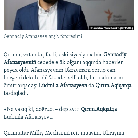
Русский
Українською
Gennadiy Afanasyev, arşiv fotoresimi
QOŞULIÑIZ!
Qırımlı, vatandaş faali, eski siyasiy mabüs
Gennadiy
Afanasyevniñ
cebede elâk olğanı aqqında haberler
RFE/RS bütün saytları
peyda oldı. Afanasyevniñ Ukrayınanı qorup can
bergeni dekabrniñ 21-nde belli oldı, bu malümatnı
ömür arqadaşı
Lüdmila Afanasyeva
da
Qırım.Aqiqatqa
tasdıqladı.
«Ne yazıq ki, doğru», – dep ayttı
Qırım.Aqiqatqa
Lüdmila Afanasyeva.
Qırımtatar Milliy Meclisiniñ reis muavini, Ukrayına