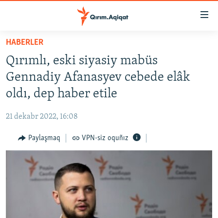
Link
açıqlığı
Esas
HABERLER
mündericege
HABERLER
Qırımlı, eski siyasiy mabüs
qaytmaq
SİYASET
Baş
Gennadiy Afanasyev cebede elâk
İQTİSADİYAT
navigatsiyağa
oldı, dep haber etile
qaytmaq
CEMİYET
Qıdıruvğa
21 dekabr 2022, 16:08
MEDENİYET
qaytmaq
Paylaşmaq
VPN-siz oquñız
İNSAN AQLARI
VİDEO
SÜRET
BLOGLAR
FİKİR