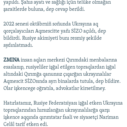
yapıldı. Şahıs ayatı ve sağlığı içün telüke olmağan
şaraitlerde buluna, dep cevap berildi.
2022 senesi oktâbrniñ soñunda Ukrayına aq
qorçalayıcıları Aqmescitte yañı SİZO açıldı, dep
bildirdi. Rusiye akimiyeti bunı resmiy şekilde
aydınlatmadı.
ZMINA
insan aqları merkezi Qırımdaki menbalarına
esaslanıp, rusiyeliler işğal etilgen topraqlardan işğal
altındaki Qırımğa qanunsız çıqarğan ukrayınalılar
Aqmescit SİZOsında ayrı binalarda tutula, dep bildire.
Olar işkencege oğratıla, advokatlar kirsetilmey.
Hatırlatamız, Rusiye Federatsiyası işğal etken Ukrayına
topraqlarından hırsızlanğan ukrayınalılarğa qarşı
işkence aqqında qırımtatar faali ve siyasetçi Nariman
Celâl tarif etken edi.