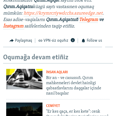
Roskomnadzor
Qırım.Aqiqat
saytını blok etti.
Qırım.Aqiqatnı
küzgü saytı vastasınen oqumaq
mümkün:
https://krymrcriywdcchs.azureedge.net
.
Esas adise-vaqialarnı
Qırım.Aqiqatnıñ
Telegram
ve
İnstagram
saifelerinden taqip etiñiz.
Paylaşmaq
VPN-siz oquñız
Follow us
Oqumağa devam etiñiz
İNSAN AQLARI
Bir an – ve casussıñ. Qırım
mahkemeleri devlet hainligi
qabaatlavlarını daqqalar içinde
nasıl baqalar
CEMİYET
"Er kes qaça, er kes kete": cenk