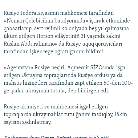
Rusiye Federatsiyasınıñ mahkemesi tarafından
«Noman Çelebicihan batalyonında» iştirak etkeninde
qabaatlanıp, sert rejimli koloniyada beş yıl qalmasına
üküm etilgen Herson vilâyetiniñ 31 yaşında sakini
Ruslan Abdurahmanov da Rusiye uquq qoruyıcıları
tarafından işkencege oğratılğanını bildirdi.
«Agentstvo» Rusiye neşiri, Aqmescit SİZOsında işğal
etilgen Ukrayına topraqlarında Rusiye ordusı ya da
mahsus hızmetleri tarafından zapt etilgen 50-den 100-
ge qadar ukrayınalı tutula, dep bildirgen edi.
Rusiye akimiyeti ve mahkemesi işğal etilgen
topraqlarda ukrayınalılar tutulğanını tasdıqlay, lâkin
sayısını aydınlatmay.