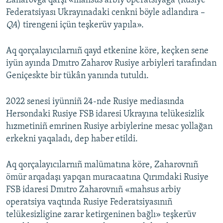
Zaharovğa qarşı «mahsus arbiy operatsiyağa (Rusiye
Federatsiyası Ukrayınadaki cenkni böyle adlandıra –
Русский
QA
) tirengeni içün teşkerüv yapıla».
Українською
Aq qorçalayıcılarnıñ qayd etkenine köre, keçken sene
QOŞULIÑIZ!
iyün ayında Dmıtro Zaharov Rusiye arbiyleri tarafından
Geniçeskte bir tükân yanında tutuldı.
2022 senesi iyünniñ 24-nde Rusiye mediasında
RFE/RS bütün saytları
Hersondaki Rusiye FSB idaresi Ukrayına telükesizlik
hızmetiniñ emrinen Rusiye arbiylerine mesac yollağan
erkekni yaqaladı, dep haber etildi.
Aq qorçalayıcılarnıñ malümatına köre, Zaharovnıñ
ömür arqadaşı yapqan muracaatına Qırımdaki Rusiye
FSB idaresi Dmıtro Zaharovnıñ «mahsus arbiy
operatsiya vaqtında Rusiye Federatsiyasınıñ
telükesizligine zarar ketirgeninen bağlı» teşkerüv