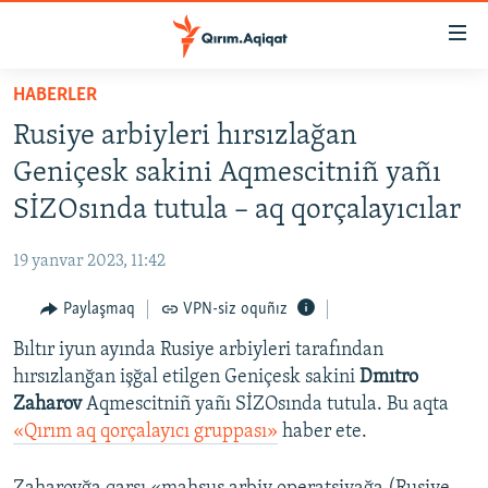
Link
açıqlığı
Esas
HABERLER
mündericege
HABERLER
Rusiye arbiyleri hırsızlağan
qaytmaq
SİYASET
Baş
Geniçesk sakini Aqmescitniñ yañı
İQTİSADİYAT
navigatsiyağa
SİZOsında tutula – aq qorçalayıcılar
qaytmaq
CEMİYET
Qıdıruvğa
19 yanvar 2023, 11:42
MEDENİYET
qaytmaq
Paylaşmaq
VPN-siz oquñız
İNSAN AQLARI
Bıltır iyun ayında Rusiye arbiyleri tarafından
VİDEO
hırsızlanğan işğal etilgen Geniçesk sakini
Dmıtro
SÜRET
Zaharov
Aqmescitniñ yañı SİZOsında tutula. Bu aqta
BLOGLAR
«Qırım aq qorçalayıcı gruppası»
haber ete.
FİKİR