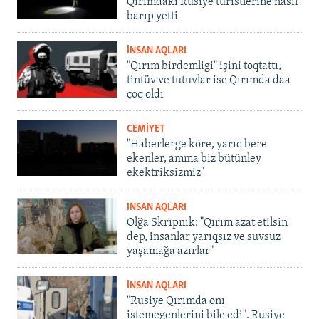
Qırımdaki Rusiye turistlerine nasıl
barıp yetti
İNSAN AQLARI
"Qırım birdemligi" işini toqtattı,
tintüv ve tutuvlar ise Qırımda daa
çoq oldı
CEMİYET
"Haberlerge köre, yarıq bere
ekenler, amma biz bütünley
ekektriksizmiz"
İNSAN AQLARI
Olğa Skrıpnık: "Qırım azat etilsin
dep, insanlar yarıqsız ve suvsuz
yaşamağa azırlar"
İNSAN AQLARI
"Rusiye Qırımda onı
istemegenlerini bile edi". Rusiye