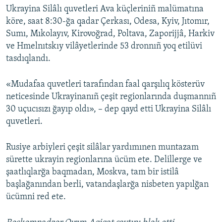
Ukrayina Silâlı quvetleri Ava küçleriniñ malümatına
köre, saat 8:30-ğa qadar Çerkası, Odesa, Kyiv, Jıtomır,
Sumı, Mıkolayıv, Kirovoğrad, Poltava, Zaporijjâ, Harkiv
ve Hmelnıtskıy vilâyetlerinde 53 dronnıñ yoq etilüvi
tasdıqlandı.
«Mudafaa quvetleri tarafından faal qarşılıq kösterüv
neticesinde Ukrayinanıñ çeşit regionlarında duşmannıñ
30 uçucısızı ğayıp oldı», – dep qayd etti Ukrayina Silâlı
quvetleri.
Rusiye arbiyleri çeşit silâlar yardımınen muntazam
sürette ukrayin regionlarına ücüm ete. Delillerge ve
şaatlıqlarğa baqmadan, Moskva, tam bir istilâ
başlağanından berli, vatandaşlarğa nisbeten yapılğan
ücümni red ete.