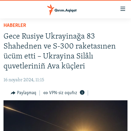
Link
açıqlığı
Esas
HABERLER
mündericege
HABERLER
Gece Rusiye Ukrayinağa 83
qaytmaq
SİYASET
Baş
Shahednen ve S-300 raketasınen
İQTİSADİYAT
navigatsiyağa
ücüm etti – Ukrayina Silâlı
qaytmaq
CEMİYET
quvetleriniñ Ava küçleri
Qıdıruvğa
MEDENİYET
qaytmaq
16 noyabr 2024, 11:15
İNSAN AQLARI
Paylaşmaq
VPN-siz oquñız
VİDEO
SÜRET
BLOGLAR
FİKİR