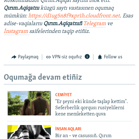
Roskomnadzor Qırım.Aqiqat saytını blok etti.
Qırım.Aqiqatnı
küzgü saytı vastasınen oqumaq
mümkün:
https://d1ug5n8f9xpr1h.cloudfront.net
. Esas
adise-vaqialarnı
Qırım.Aqiqatnıñ
Telegram
ve
İnstagram
saifelerinden taqip etiñiz.
Paylaşmaq
VPN-siz oquñız
Follow us
Oqumağa devam etiñiz
CEMİYET
"Er şeyni eki künde taşlap kettim".
Seferberlik qorqusı rusiyelilerni
kene memleketten quva
İNSAN AQLARI
Bir an – ve casussıñ. Qırım