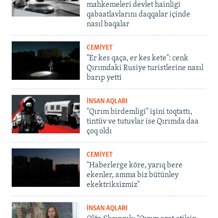
mahkemeleri devlet hainligi
qabaatlavlarını daqqalar içinde
nasıl baqalar
CEMİYET
"Er kes qaça, er kes kete": cenk
Qırımdaki Rusiye turistlerine nasıl
barıp yetti
İNSAN AQLARI
"Qırım birdemligi" işini toqtattı,
tintüv ve tutuvlar ise Qırımda daa
çoq oldı
CEMİYET
"Haberlerge köre, yarıq bere
ekenler, amma biz bütünley
ekektriksizmiz"
İNSAN AQLARI