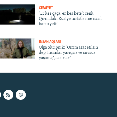
CEMİYET
"Er kes qaça, er kes kete": cenk
Qırımdaki Rusiye turistlerine nasıl
barıp yetti
İNSAN AQLARI
Olğa Skrıpnık: "Qırım azat etilsin
dep, insanlar yarıqsız ve suvsuz
yaşamağa azırlar"