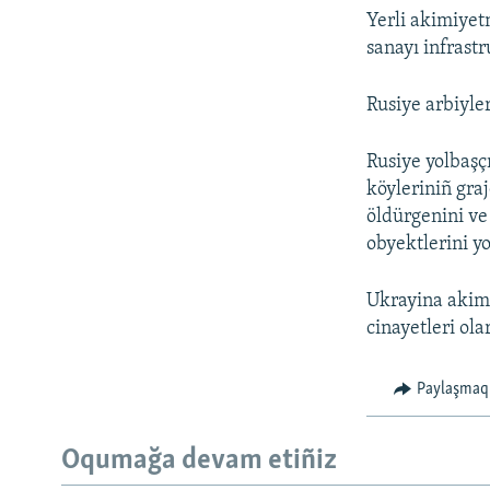
Yerli akimiyet
sanayı infrast
Rusiye arbiyle
Rusiye yolbaşç
köyleriniñ gra
öldürgenini ve
obyektlerini yo
Ukrayina akimi
cinayetleri ola
Paylaşmaq
Oqumağa devam etiñiz