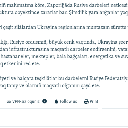
niñ malümatına köre, Zaporijjâda Rusiye darbeleri neticesi
ruktura obyektinde zararlar bar. Şimdilik yaralanğanlar yoq
ri çeşit silâlardan Ukrayina regionlarına muntazam sürette
ılığı, Rusiye ordusınıñ, büyük cenk vaqtında, Ukrayina şeer
jdan infrastrukturasına maqsatlı darbeler endirgenini, vata
 hastahaneler, mektepler, bala bağçaları, energetika ve su
q etkenini red ete.
yeti ve halqara teşkilâtlar bu darbelerni Rusiye Federatsiy
raq tanıy ve olarnıñ maqsatlı olğanını qayd ete.
VPN-siz oquñız
Follow us
Print