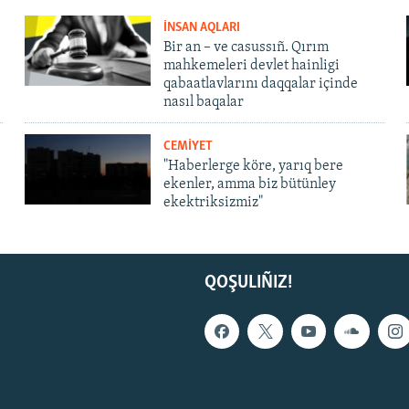
İNSAN AQLARI
Bir an – ve casussıñ. Qırım
mahkemeleri devlet hainligi
qabaatlavlarını daqqalar içinde
nasıl baqalar
CEMİYET
"Haberlerge köre, yarıq bere
ekenler, amma biz bütünley
ekektriksizmiz"
QOŞULIÑIZ!