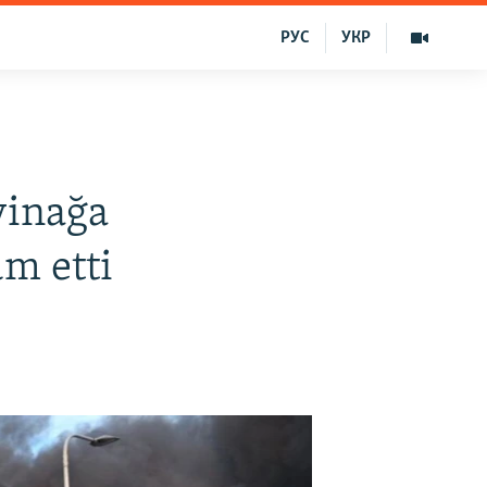
РУС
УКР
yinağa
m etti