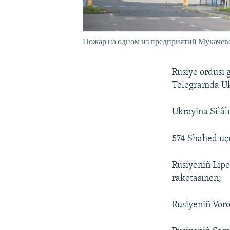
Пожар на одном из предприятий Мукачево,
Rusiye ordusı 
Telegramda Ukr
Ukrayina Silâl
574 Shahed uçuc
Rusiyeniñ Lipe
raketasınen;
Rusiyeniñ Voro