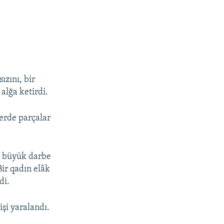
zını, bir
 alğa ketirdi.
yerde parçalar
n büyük darbe
Bir qadın elâk
di.
şi yaralandı.