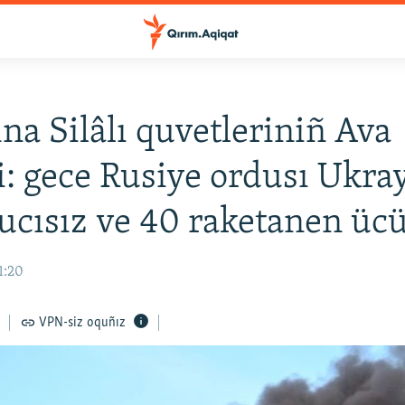
na Silâlı quvetleriniñ Ava
i: gece Rusiye ordusı Ukra
ucısız ve 40 raketanen ücü
1:20
VPN-siz oquñız