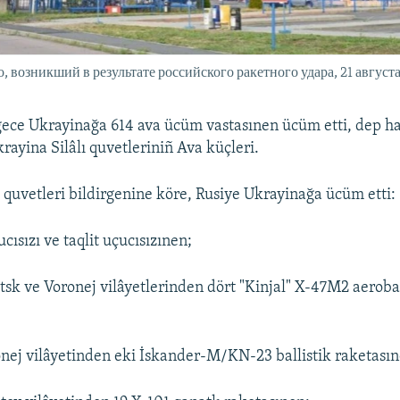
 возникший в результате российского ракетного удара, 21 августа
gece Ukrayinağa 614 ava ücüm vastasınen ücüm etti, dep h
ayina Silâlı quvetleriniñ Ava küçleri.
ı quvetleri bildirgenine köre, Rusiye Ukrayinağa ücüm etti:
ısızı ve taqlit uçucısızınen;
tsk ve Voronej vilâyetlerinden dört "Kinjal" X-47M2 aerobal
nej vilâyetinden eki İskander-M/KN-23 ballistik raketasın