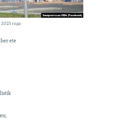
 2025 года
aber ete
istik
en;