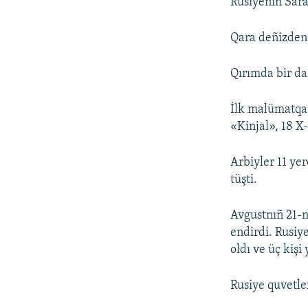
Rusiyeniñ Sara
Qara deñizden 
Qırımda bir da
İlk malümatqa 
«Kinjal», 18 X-
Arbiyler 11 yer
tüşti.
Avgustnıñ 21-n
endirdi. Rusiye
oldı ve üç kiş
Rusiye quvetle