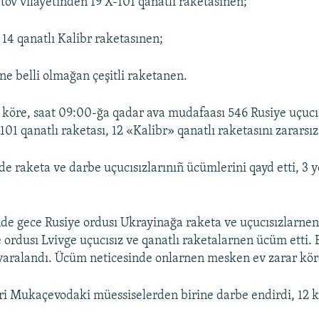
tov vilâyetinden 19 X-101 qanatlı raketasınen;
14 qanatlı Kalibr raketasınen;
ne belli olmağan çeşitli raketanen.
köre, saat 09:00-ğa qadar ava mudafaası 546 Rusiye uçucısı
101 qanatlı raketası, 12 «Kalibr» qanatlı raketasını zararsız
de raketa ve darbe uçucısızlarınıñ ücümlerini qayd etti, 3 
de gece Rusiye ordusı Ukrayinağa raketa ve uçucısızlarne
 ordusı Lvivge uçucısız ve qanatlı raketalarnen ücüm etti. 
i yaralandı. Ücüm neticesinde onlarnen mesken ev zarar kör
ri Mukaçevodaki müessiselerden birine darbe endirdi, 12 ki