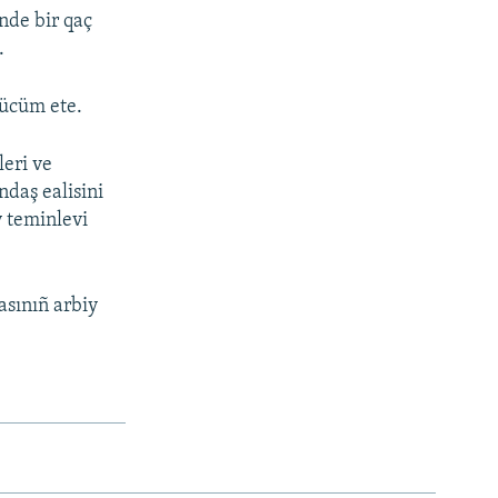
nde bir qaç
.
 ücüm ete.
leri ve
ndaş ealisini
v teminlevi
asınıñ arbiy