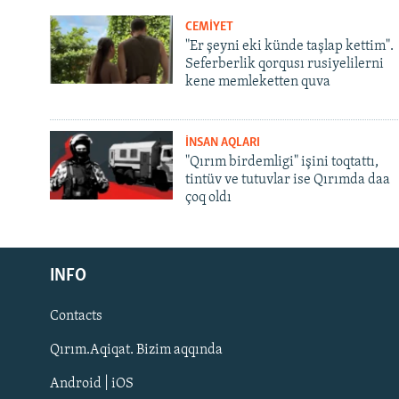
CEMİYET
"Er şeyni eki künde taşlap kettim".
Seferberlik qorqusı rusiyelilerni
kene memleketten quva
İNSAN AQLARI
"Qırım birdemligi" işini toqtattı,
tintüv ve tutuvlar ise Qırımda daa
çoq oldı
Русский
INFO
Українською
Contacts
QOŞULIÑIZ!
Qırım.Aqiqat. Bizim aqqında
Android | iOS