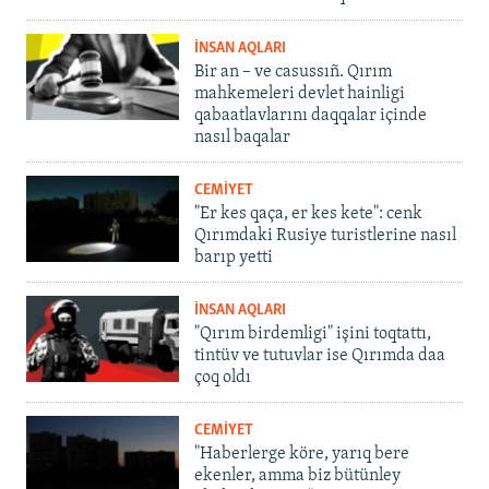
İNSAN AQLARI
Bir an – ve casussıñ. Qırım
mahkemeleri devlet hainligi
qabaatlavlarını daqqalar içinde
nasıl baqalar
CEMİYET
"Er kes qaça, er kes kete": cenk
Qırımdaki Rusiye turistlerine nasıl
barıp yetti
İNSAN AQLARI
"Qırım birdemligi" işini toqtattı,
tintüv ve tutuvlar ise Qırımda daa
çoq oldı
CEMİYET
"Haberlerge köre, yarıq bere
ekenler, amma biz bütünley