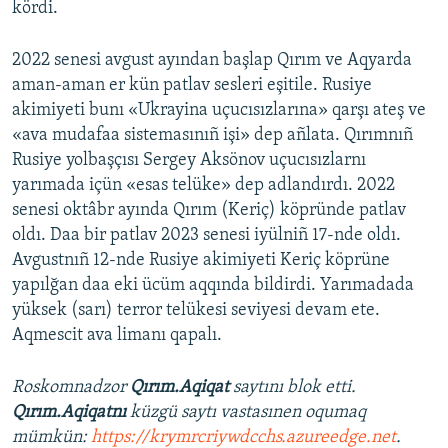
kördi.
2022 senesi avgust ayından başlap Qırım ve Aqyarda
aman-aman er kün patlav sesleri eşitile. Rusiye
akimiyeti bunı «Ukrayina uçucısızlarına» qarşı ateş ve
«ava mudafaa sistemasınıñ işi» dep añlata. Qırımnıñ
Rusiye yolbaşçısı Sergey Aksönov uçucısızlarnı
yarımada içün «esas telüke» dep adlandırdı. 2022
senesi oktâbr ayında Qırım (Keriç) köpründe patlav
oldı. Daa bir patlav 2023 senesi iyülniñ 17-nde oldı.
Avgustnıñ 12-nde Rusiye akimiyeti Keriç köprüne
yapılğan daa eki ücüm aqqında bildirdi. Yarımadada
yüksek (sarı) terror telükesi seviyesi devam ete.
Aqmescit ava limanı qapalı.
Roskomnadzor
Qırım.Aqiqat
saytını blok etti.
Qırım.Aqiqatnı
küzgü saytı vastasınen oqumaq
mümkün:
https://krymrcriywdcchs.azureedge.net
.