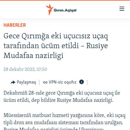
Link
açıqlığı
Esas
HABERLER
mündericege
HABERLER
Gece Qırımğa eki uçucısız uçaq
qaytmaq
SİYASET
Baş
tarafından ücüm etildi – Rusiye
İQTİSADİYAT
navigatsiyağa
Mudafaa nazirligi
qaytmaq
CEMİYET
Qıdıruvğa
28 dekabr 2023, 10:50
MEDENİYET
qaytmaq
Paylaşmaq
VPN-siz oquñız
İNSAN AQLARI
Dekabrniñ 28-nde gece Qırımğa eki uçucısız uçaq ile
VİDEO
ücüm etildi, dep bildire Rusiye Mudafaa nazirligi.
SÜRET
BLOGLAR
Müessiseniñ matbuat hızmeti yazğanına köre, eki uçaq
tipli dron ava mudafaası sisteması tarafından urulğan.
FİKİR