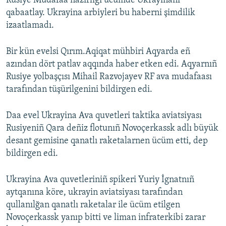
Rusiye Mudafaa nazirligi ücümde Ukrayinanı
qabaatlay. Ukrayina arbiyleri bu haberni şimdilik
Русский
izaatlamadı.
Українською
Bir kün evelsi Qırım.Aqiqat mühbiri Aqyarda eñ
QOŞULIÑIZ!
azından dört patlav aqqında haber etken edi. Aqyarnıñ
Rusiye yolbaşçısı Mihail Razvojayev RF ava mudafaası
tarafından tüşürilgenini bildirgen edi.
RFE/RS bütün saytları
Daa evel Ukrayina Ava quvetleri taktika aviatsiyası
Rusiyeniñ Qara deñiz flotunıñ Novoçerkassk adlı büyük
desant gemisine qanatlı raketalarnen ücüm etti, dep
bildirgen edi.
Ukrayina Ava quvetleriniñ spikeri Yuriy İgnatnıñ
aytqanına köre, ukrayin aviatsiyası tarafından
qullanılğan qanatlı raketalar ile ücüm etilgen
Novoçerkassk yanıp bitti ve liman infraterkibi zarar