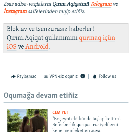
Esas adise-vaqialarnı
Qırım.Aqiqatnıñ
Telegram
ve
İnstagram
saifelerinden taqip etiñiz.
Bloklav ve tsenzurasız haberler!
Qırım.Aqiqat qullanımını
qurmaq içün
iOS
ve
Android
.
Paylaşmaq
VPN-siz oquñız
Follow us
Oqumağa devam etiñiz
CEMİYET
"Er şeyni eki künde taşlap kettim".
Seferberlik qorqusı rusiyelilerni
kene memleketten quva