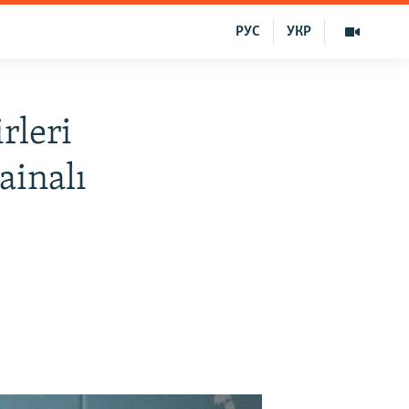
РУС
УКР
rleri
ainalı