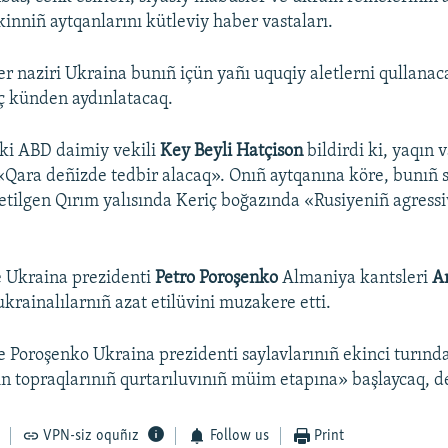
inniñ aytqanlarını kütleviy haber vastaları.
er naziri Ukraina bunıñ içün yañı uquqiy aletlerni qullanaca
aç künden aydınlatacaq.
i ABD daimiy vekili
Key Beyli Hatçison
bildirdi ki, yaqın
Qara deñizde tedbir alacaq». Onıñ aytqanına köre, bunıñ 
 etilgen Qırım yalısında Keriç boğazında «Rusiyeniñ agressi
e Ukraina prezidenti
Petro Poroşenko
Almaniya kantsleri
A
krainalılarnıñ azat etilüvini muzakere etti.
 Poroşenko Ukraina prezidenti saylavlarınıñ ekinci turında
in topraqlarınıñ qurtarıluvınıñ müim etapına» başlaycaq, de
VPN-siz oquñız
Follow us
Print