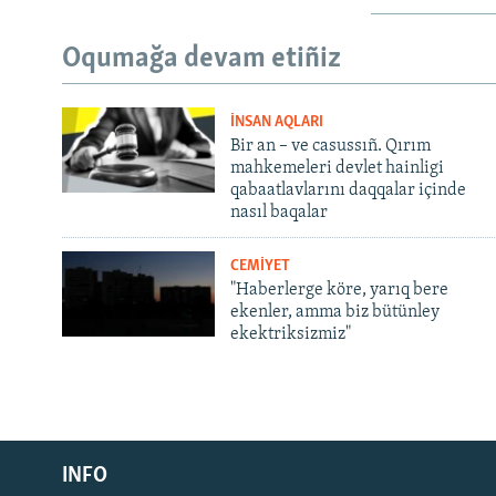
Oqumağa devam etiñiz
İNSAN AQLARI
Bir an – ve casussıñ. Qırım
mahkemeleri devlet hainligi
qabaatlavlarını daqqalar içinde
nasıl baqalar
CEMİYET
"Haberlerge köre, yarıq bere
ekenler, amma biz bütünley
ekektriksizmiz"
Русский
INFO
Українською