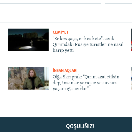
CEMİYET
"Er kes qaça, er kes kete": cenk
Qırımdaki Rusiye turistlerine nasıl
barıp yetti
İNSAN AQLARI
Olğa Skrıpnık: "Qırım azat etilsin
dep, insanlar yarıqsız ve suvsuz
yaşamağa azırlar"
QOŞULIÑIZ!