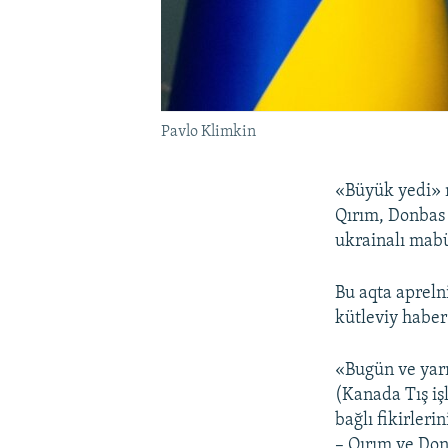
Pavlo Klimkin
«Büyük yedi» m
Qırım, Donbas 
ukrainalı mabü
Bu aqta apreln
kütleviy haber 
«Bugün ve yarı
(Kanada Tış işl
bağlı fikirler
– Qırım ve Donb