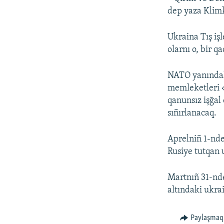
dep yaza Klimk
Ukraina Tış işl
olarnı o, bir q
NATO yanındak
memleketleri «
qanunsız işğal
sıñırlanacaq.
Aprelniñ 1-nd
Rusiye tutqan u
Martnıñ 31-nde
altındaki ukra
Paylaşmaq