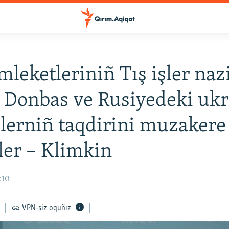
leketleriniñ Tış işler nazi
 Donbas ve Rusiyedeki ukr
erniñ taqdirini muzakere
ler – Klimkin
:10
VPN-siz oquñız