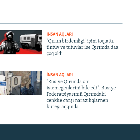
İNSAN AQLARI
"Qırım birdemligi" işini toqtattı,
tintüv ve tutuvlar ise Qırımda daa
çoq oldı
İNSAN AQLARI
"Rusiye Qırımda onı
istemegenlerini bile edi". Rusiye
Federatsiyasınıñ Qırımdaki
cenkke qarşı narazılıqlarnen
küreşi aqqında