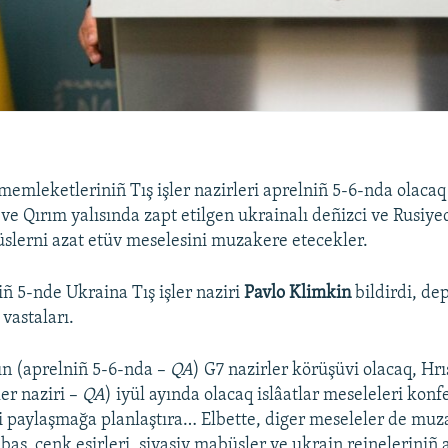
emleketleriniñ Tış işler nazirleri aprelniñ 5-6-nda olaca
ve Qırım yalısında zapt etilgen ukrainalı deñizci ve Rusiye
slerni azat etüv meselesini muzakere etecekler.
iñ 5-nde Ukraina Tış işler naziri
Pavlo Klimkin
bildirdi, de
vastaları.
n (aprelniñ 5-6-nda –
QA
) G7 nazirler körüşüvi olacaq, Hrı
er naziri –
QA
) iyül ayında olacaq islâatlar meseleleri kon
ini paylaşmağa planlaştıra… Elbette, diger meseleler de muz
as, cenk esirleri, siyasiy mabüsler ve ukrain reineleriniñ a