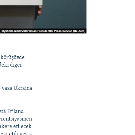
q körüşüvde
deki diger
p yaza Ukraina
stâ Friland
ferentsiyasınen
akere etilecek
zat etilüvi», –