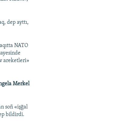
q, dep ayttı,
 vaqıtta NATO
sayesinde
v areketleri»
ngela Merkel
n soñ «işğal
p bildirdi.