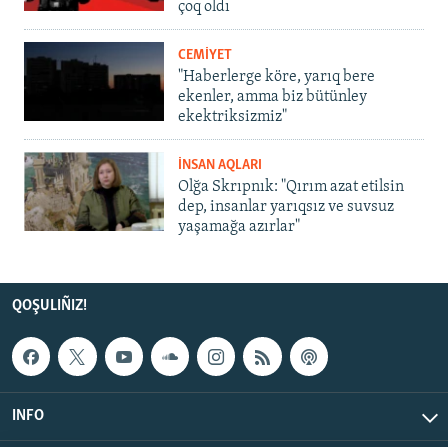
çoq oldı
CEMİYET
"Haberlerge köre, yarıq bere
ekenler, amma biz bütünley
ekektriksizmiz"
İNSAN AQLARI
Olğa Skrıpnık: "Qırım azat etilsin
dep, insanlar yarıqsız ve suvsuz
yaşamağa azırlar"
QOŞULIÑIZ!
INFO