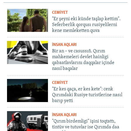
CEMİYET
"Er şeyni eki künde taşlap kettim".
Seferberlik qorqusı rusiyelilerni
kene memleketten quva
İNSAN AQLARI
Bir an – ve casussıñ. Qırım
mahkemeleri devlet hainligi
qabaatlavlarını daqqalar içinde
nasıl baqalar
CEMİYET
"Er kes qaça, er kes kete": cenk
Qırımdaki Rusiye turistlerine nasıl
barıp yetti
İNSAN AQLARI
"Qırım birdemligi" işini toqtattı,
tintüv ve tutuvlar ise Qırımda daa