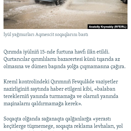
Русский
Українською
İyül yağmurları Aqmescit soqaqlarını bastı
QOŞULIÑIZ!
Qırımda iyülniñ 15-nde furtuna havfı ilân etildi.
Qurtarıcılar qırımlılarnı bazarertesi künü tışarıda az
RFE/RS bütün saytları
olmasına ve dümen başında yolğa çıqmamasına çağıra.
Kreml kontrolindeki Qırımnıñ Fevqulâde vaziyetler
nazirliginiñ saytında haber etilgeni kibi, «balaban
tereklerniñ yanında turmamağa ve olarnıñ yanında
maşinalarnı qaldırmamağa kerek».
Soqaqta olğanda sağanaqta qalğanlarğa «yerastı
keçitlerge tüşmemege, soqaqta reklama levhaları, yol