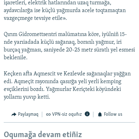
işaretleri, elektrik hatlarından uzaq turmağa,
aydavcılarğa ise küçlü yağmurda acele toqtamaqtan
vazgeçmege tevsiye etile».
Qırım Gidromettsentri malümatına köre, iyülniñ 15-
nde yarıiadada küçlü sağanaq, boranlı yağmur, iri
burçaq yağması, saniyede 20-25 metr süratlı yel esmesi
beklenile.
Keçken afta Aqmescit ve Kezlevde sağanaqlar yağğan
edi. Aqmeçit rayonında qasırğa yeli yerli kemping
evçiklerini bozdı. Yağmurlar Keriçteki köyündeki
yollarnı yuvıp ketti.
Paylaşmaq
VPN-siz oquñız
Follow us
Oqumağa devam etiñiz