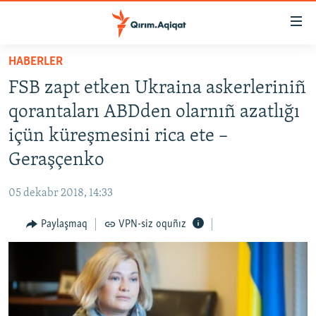
Link
açıqlığı
Esas
HABERLER
mündericege
HABERLER
FSB zapt etken Ukraina askerleriniñ
qaytmaq
SİYASET
Baş
qorantaları ABDden olarnıñ azatlığı
İQTİSADİYAT
navigatsiyağa
içün küreşmesini rica ete –
qaytmaq
CEMİYET
Geraşçenko
Qıdıruvğa
MEDENİYET
qaytmaq
05 dekabr 2018, 14:33
İNSAN AQLARI
Paylaşmaq
VPN-siz oquñız
VİDEO
SÜRET
BLOGLAR
FİKİR