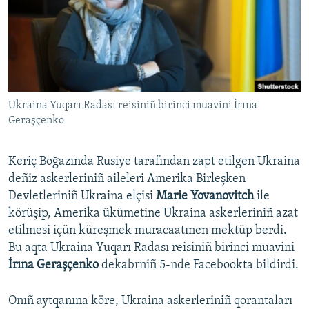
Русский
Українською
QOŞULIÑIZ!
Ukraina Yuqarı Radası reisiniñ birinci muavini İrına
Geraşçenko
RFE/RS bütün saytları
Keriç Boğazında Rusiye tarafından zapt etilgen Ukraina
deñiz askerleriniñ aileleri Amerika Birleşken
Devletleriniñ Ukraina elçisi
Marie Yovanovitch
ile
körüşip, Amerika ükümetine Ukraina askerleriniñ azat
etilmesi içün küreşmek muracaatınen mektüp berdi.
Bu aqta Ukraina Yuqarı Radası reisiniñ birinci muavini
İrına Geraşçenko
dekabrniñ 5-nde Facebookta bildirdi.
Onıñ aytqanına köre, Ukraina askerleriniñ qorantaları