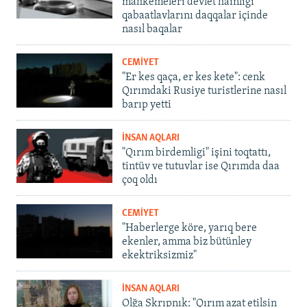
mahkemeleri devlet hainligi
qabaatlavlarını daqqalar içinde
nasıl baqalar
CEMİYET
"Er kes qaça, er kes kete": cenk
Qırımdaki Rusiye turistlerine nasıl
barıp yetti
İNSAN AQLARI
"Qırım birdemligi" işini toqtattı,
tintüv ve tutuvlar ise Qırımda daa
çoq oldı
CEMİYET
"Haberlerge köre, yarıq bere
ekenler, amma biz bütünley
ekektriksizmiz"
İNSAN AQLARI
Olğa Skrıpnık: "Qırım azat etilsin