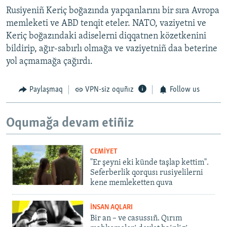
Rusiyeniñ Keriç boğazında yapqanlarını bir sıra Avropa
memleketi ve ABD tenqit eteler. NATO, vaziyetni ve
Keriç boğazındaki adiselerni diqqatnen közetkenini
bildirip, ağır-sabırlı olmağa ve vaziyetniñ daa beterine
yol açmamağa çağırdı.
Paylaşmaq
VPN-siz oquñız
Follow us
Oqumağa devam etiñiz
CEMİYET
"Er şeyni eki künde taşlap kettim".
Seferberlik qorqusı rusiyelilerni
kene memleketten quva
İNSAN AQLARI
Bir an – ve casussıñ. Qırım