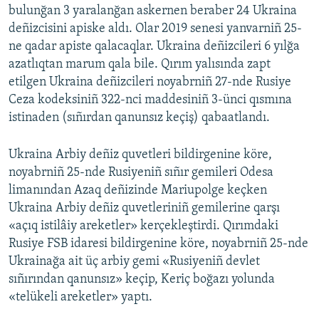
bulunğan 3 yaralanğan askernen beraber 24 Ukraina
deñizcisini apiske aldı. Olar 2019 senesi yanvarniñ 25-
ne qadar apiste qalacaqlar. Ukraina deñizcileri 6 yılğa
azatlıqtan marum qala bile. Qırım yalısında zapt
etilgen Ukraina deñizcileri noyabrniñ 27-nde Rusiye
Ceza kodeksiniñ 322-nci maddesiniñ 3-ünci qısmına
istinaden (sıñırdan qanunsız keçiş) qabaatlandı.
Ukraina Arbiy deñiz quvetleri bildirgenine köre,
noyabrniñ 25-nde Rusiyeniñ sıñır gemileri Odesa
limanından Azaq deñizinde Mariupolge keçken
Ukraina Arbiy deñiz quvetleriniñ gemilerine qarşı
«açıq istilâiy areketler» kerçekleştirdi. Qırımdaki
Rusiye FSB idaresi bildirgenine köre, noyabrniñ 25-nde
Ukrainağa ait üç arbiy gemi «Rusiyeniñ devlet
sıñırından qanunsız» keçip, Keriç boğazı yolunda
«telükeli areketler» yaptı.