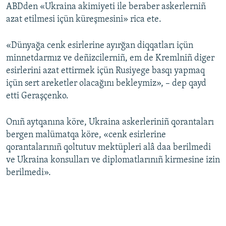
ABDden «Ukraina akimiyeti ile beraber askerlerniñ
azat etilmesi içün küreşmesini» rica ete.
«Dünyağa cenk esirlerine ayırğan diqqatları içün
minnetdarmız ve deñizcilerniñ, em de Kremlniñ diger
esirlerini azat ettirmek içün Rusiyege basqı yapmaq
içün sert areketler olacağını bekleymiz», – dep qayd
etti Geraşçenko.
Onıñ aytqanına köre, Ukraina askerleriniñ qorantaları
bergen malümatqa köre, «cenk esirlerine
qorantalarınıñ qoltutuv mektüpleri alâ daa berilmedi
ve Ukraina konsulları ve diplomatlarınıñ kirmesine izin
berilmedi».