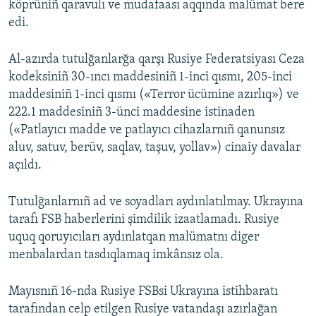
köprüniñ qaravulı ve mudafaası aqqında malümat bere
edi.
Al-azırda tutulğanlarğa qarşı Rusiye Federatsiyası Ceza
kodeksiniñ 30-ıncı maddesiniñ 1-inci qısmı, 205-inci
maddesiniñ 1-inci qısmı («Terror ücümine azırlıq») ve
222.1 maddesiniñ 3-ünci maddesine istinaden
(«Patlayıcı madde ve patlayıcı cihazlarnıñ qanunsız
aluv, satuv, berüv, saqlav, taşuv, yollav») cinaiy davalar
açıldı.
Tutulğanlarnıñ ad ve soyadları aydınlatılmay. Ukrayına
tarafı FSB haberlerini şimdilik izaatlamadı. Rusiye
uquq qoruyıcıları aydınlatqan malümatnı diger
menbalardan tasdıqlamaq imkânsız ola.
Mayısnıñ 16-nda Rusiye FSBsi Ukrayına istihbaratı
tarafından celp etilgen Rusiye vatandaşı azırlağan