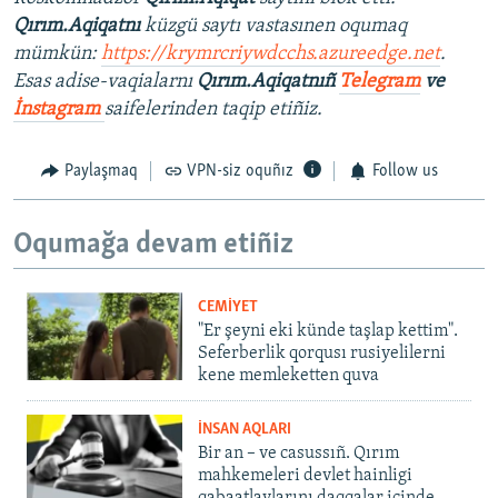
Qırım.Aqiqatnı
küzgü saytı vastasınen oqumaq
mümkün:
https://krymrcriywdcchs.azureedge.net
.
Esas adise-vaqialarnı
Qırım.Aqiqatnıñ
Telegram
ve
İnstagram
saifelerinden taqip etiñiz.
Paylaşmaq
VPN-siz oquñız
Follow us
Oqumağa devam etiñiz
CEMİYET
"Er şeyni eki künde taşlap kettim".
Seferberlik qorqusı rusiyelilerni
kene memleketten quva
İNSAN AQLARI
Bir an – ve casussıñ. Qırım
mahkemeleri devlet hainligi