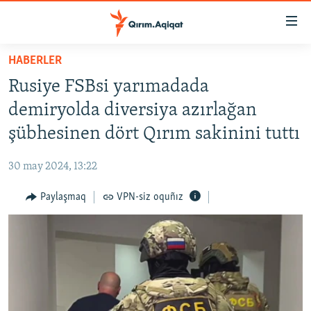
Link
açıqlığı
Esas
HABERLER
mündericege
HABERLER
Rusiye FSBsi yarımadada
qaytmaq
SİYASET
Baş
demiryolda diversiya azırlağan
İQTİSADİYAT
navigatsiyağa
şübhesinen dört Qırım sakinini tuttı
qaytmaq
CEMİYET
Qıdıruvğa
30 may 2024, 13:22
MEDENİYET
qaytmaq
Paylaşmaq
VPN-siz oquñız
İNSAN AQLARI
VİDEO
SÜRET
BLOGLAR
FİKİR