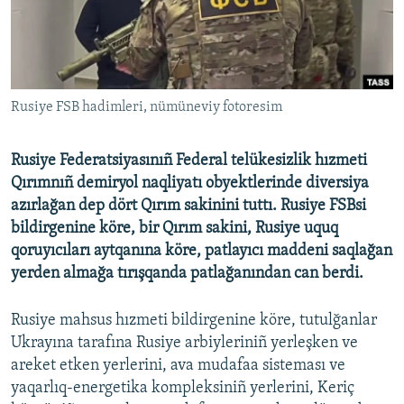
Русский
Українською
Rusiye FSB hadimleri, nümüneviy fotoresim
QOŞULIÑIZ!
Rusiye Federatsiyasınıñ Federal telükesizlik hızmeti
Qırımnıñ demiryol naqliyatı obyektlerinde diversiya
RFE/RS bütün saytları
azırlağan dep dört Qırım sakinini tuttı. Rusiye FSBsi
bildirgenine köre, bir Qırım sakini, Rusiye uquq
qoruyıcıları aytqanına köre, patlayıcı maddeni saqlağan
yerden almağa tırışqanda patlağanından can berdi.
Rusiye mahsus hızmeti bildirgenine köre, tutulğanlar
Ukrayına tarafına Rusiye arbiyleriniñ yerleşken ve
areket etken yerlerini, ava mudafaa sisteması ve
yaqarlıq-energetika kompleksiniñ yerlerini, Keriç