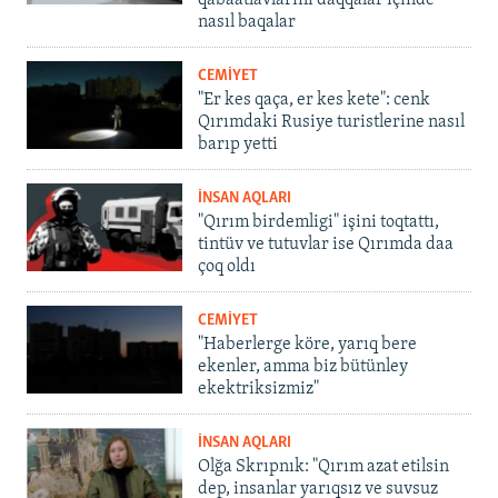
qabaatlavlarını daqqalar içinde
nasıl baqalar
CEMİYET
"Er kes qaça, er kes kete": cenk
Qırımdaki Rusiye turistlerine nasıl
barıp yetti
İNSAN AQLARI
"Qırım birdemligi" işini toqtattı,
tintüv ve tutuvlar ise Qırımda daa
çoq oldı
CEMİYET
"Haberlerge köre, yarıq bere
ekenler, amma biz bütünley
ekektriksizmiz"
İNSAN AQLARI
Olğa Skrıpnık: "Qırım azat etilsin
dep, insanlar yarıqsız ve suvsuz