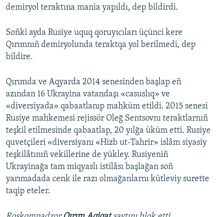
demiryol teraktına mania yapıldı, dep bildirdi.
Soñki ayda Rusiye uquq qoruyıcıları üçünci kere
Qırımnıñ demiryolunda teraktqa yol berilmedi, dep
bildire.
Qırımda ve Aqyarda 2014 senesinden başlap eñ
azından 16 Ukrayina vatandaşı «casuslıq» ve
«diversiyada» qabaatlanıp mahküm etildi. 2015 senesi
Rusiye mahkemesi rejissör Oleğ Sentsovnı teraktlarnıñ
teşkil etilmesinde qabaatlap, 20 yılğa üküm etti. Rusiye
quvetçileri «diversiyanı «Hizb ut-Tahrir» islâm siyasiy
teşkilâtınıñ vekillerine de yükley. Rusiyeniñ
Ukrayinağa tam miqyaslı istilâsı başlağan soñ
yarımadada cenk ile razı olmağanlarnı kütleviy surette
taqip eteler.
Roskomnadzor
Qırım.Aqiqat
saytını blok etti.