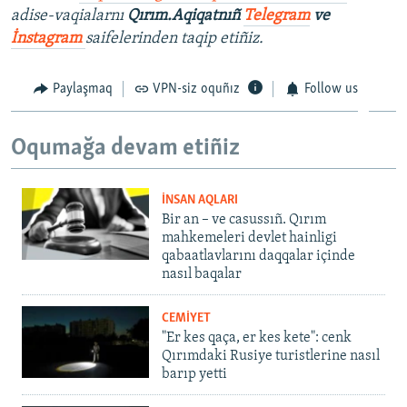
adise-vaqialarnı
Qırım.Aqiqatnıñ
Telegram
ve
İnstagram
saifelerinden taqip etiñiz.
Paylaşmaq
VPN-siz oquñız
Follow us
Oqumağa devam etiñiz
İNSAN AQLARI
Bir an – ve casussıñ. Qırım
mahkemeleri devlet hainligi
qabaatlavlarını daqqalar içinde
nasıl baqalar
CEMİYET
"Er kes qaça, er kes kete": cenk
Qırımdaki Rusiye turistlerine nasıl
barıp yetti