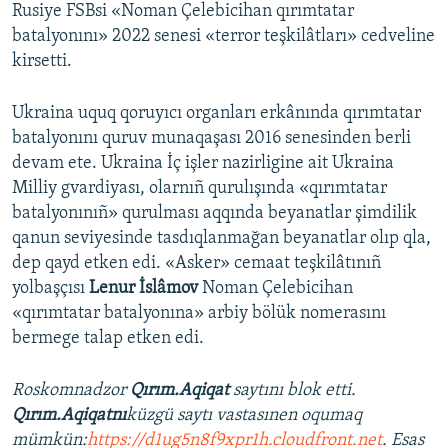
Rusiye FSBsi «Noman Çelebicihan qırımtatar
batalyonını» 2022 senesi «terror teşkilâtları» cedveline
kirsetti.
Ukraina uquq qoruyıcı organları erkânında qırımtatar
batalyonını quruv munaqaşası 2016 senesinden berli
devam ete. Ukraina İç işler nazirligine ait Ukraina
Milliy gvardiyası, olarnıñ qurulışında «qırımtatar
batalyonınıñ» qurulması aqqında beyanatlar şimdilik
qanun seviyesinde tasdıqlanmağan beyanatlar olıp qla,
dep qayd etken edi. «Asker» cemaat teşkilâtınıñ
yolbaşçısı
Lenur İslâmov
Noman Çelebicihan
«qırımtatar batalyonına» arbiy bölük nomerasını
bermege talap etken edi.
Roskomnadzor
Qırım.Aqiqat
saytını blok etti.
Qırım.Aqiqatnı
küzgü saytı vastasınen oqumaq
mümkün:
https://d1ug5n8f9xpr1h.cloudfront.net
. Esas