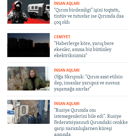
İNSAN AQLARI
"Qırım birdemligi" işini toqtattı,
tintüv ve tutuvlar ise Qırımda daa
çoq oldı
CEMİYET
"Haberlerge köre, yarıq bere
ekenler, amma biz bütünley
ekektriksizmiz"
İNSAN AQLARI
Olğa Skrıpnık: "Qırım azat etilsin
dep, insanlar yarıqsız ve suvsuz
yaşamağa azırlar"
İNSAN AQLARI
"Rusiye Qırımda onı
istemegenlerini bile edi". Rusiye
Federatsiyasınıñ Qırımdaki cenkke
qarşı narazılıqlarnen küreşi
aqqında