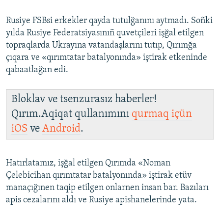
Rusiye FSBsi erkekler qayda tutulğanını aytmadı. Soñki
yılda Rusiye Federatsiyasınıñ quvetçileri işğal etilgen
topraqlarda Ukrayına vatandaşlarını tutıp, Qırımğa
çıqara ve «qırımtatar batalyonında» iştirak etkeninde
qabaatlağan edi.
Bloklav ve tsenzurasız haberler!
Qırım.Aqiqat qullanımını
qurmaq içün
iOS
ve
Android
.
Hatırlatamız, işğal etilgen Qırımda «Noman
Çelebicihan qırımtatar batalyonında» iştirak etüv
manaçığınen taqip etilgen onlarnen insan bar. Bazıları
apis cezalarını aldı ve Rusiye apishanelerinde yata.