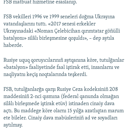
FSB matbuat hızmetine esaslanıp.
Русский
FSB vekilleri 1996 ve 1999 seneleri doğma Ukrayına
Українською
vatandaşlarını tuttı. «2017 senesi erkekler
Ukrayınadaki «Noman Çelebicihan qırımtatar göñülli
QOŞULIÑIZ!
batalyonı» silâlı birleşmesine qoşuldı», – dep aytıla
haberde.
Rusiye uquq qoruyıcılarınıñ aytqanına köre, tutulğanlar
RFE/RS bütün saytları
«batalyon» faaliyetinde faal iştirak etti, insanlarnı ve
naqliyatnı keçiş noqtalarında teşkerdi.
FSB, tutulğanlarğa qarşı Rusiye Ceza kodeksiniñ 208
maddesiniñ 2-nci qısmına (federal qanunda olmağan
silâlı birleşmede iştirak etüv) istinaden cinaiy dava
açtı. Bu maddege köre olarnı 15 yılğa azatlıqtan marum
ete bileler. Cinaiy dava mabüsleriniñ ad ve soyadları
aytılmay.