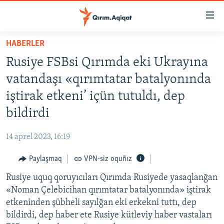
Link
açıqlığı
Esas
HABERLER
mündericege
HABERLER
Rusiye FSBsi Qırımda eki Ukrayına
qaytmaq
SİYASET
Baş
vatandaşı «qırımtatar batalyonında
İQTİSADİYAT
navigatsiyağa
iştirak etkeni’ içün tutuldı, dep
qaytmaq
CEMİYET
bildirdi
Qıdıruvğa
MEDENİYET
qaytmaq
14 aprel 2023, 16:19
İNSAN AQLARI
Paylaşmaq
VPN-siz oquñız
VİDEO
Rusiye uquq qoruyıcıları Qırımda Rusiyede yasaqlanğan
SÜRET
«Noman Çelebicihan qırımtatar batalyonında» iştirak
BLOGLAR
etkeninden şübheli sayılğan eki erkekni tuttı, dep
bildirdi, dep haber ete Rusiye kütleviy haber vastaları
FİKİR