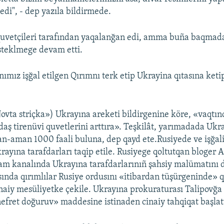
 edi", - dep yazıla bildirmede.
quvetçileri tarafından yaqalanğan edi, amma buña baqmad
steklmege devam etti.
mız işğal etilgen Qırımnı terk etip Ukrayina qıtasına ketip 
.
Jovta striçka») Ukrayına areketi bildirgenine köre, «vaqtınc
aş tirenüvi quvetlerini arttıra». Teşkilât, yarımadada Ukr
n-aman 1000 faali buluna, dep qayd ete.Rusiyede ve işğali
rayına tarafdarları taqip etile. Rusiyege qoltutqan bloger 
am kanalında Ukrayına tarafdarlarınıñ şahsiy malümatını d
asında qırımlılar Rusiye ordusını «itibardan tüşürgeninde» 
aiy mesüliyetke çekile. Ukrayına prokuraturası Talipovğa 
nefret doğuruv» maddesine istinaden cinaiy tahqiqat başlatt