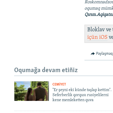
Roskomnadzo
oqumaq mümk
Qırım.Aqiqatn
Bloklav ve
içün
iOS
v
Paylaşmaq
Oqumağa devam etiñiz
CEMİYET
"Er şeyni eki künde taşlap kettim".
Seferberlik qorqusı rusiyelilerni
kene memleketten quva