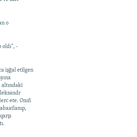
an o
oldı", -
a işğal etilgen
ayına
 altındaki
Aleksandr
erc ete. Onıñ
qabaatlanıp,
qarşı
ı.