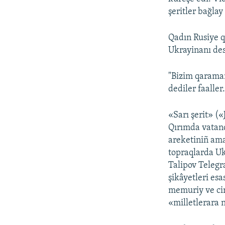
şeritler bağlay
Qadın Rusiye 
Ukrayinanı de
"Bizim qaramanı
dediler faaller
«Sarı şerit» («
Qırımda vatand
areketiniñ ama
topraqlarda Uk
Talipov Telegr
şikâyetleri es
memuriy ve cin
«milletlerara 