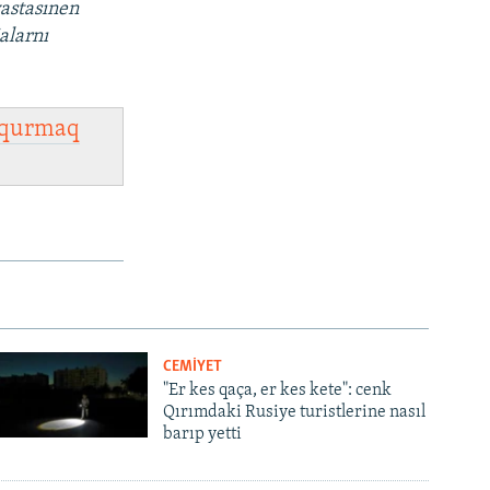
vastasınen
alarnı
qurmaq
CEMİYET
"Er kes qaça, er kes kete": cenk
Qırımdaki Rusiye turistlerine nasıl
barıp yetti