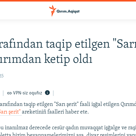
rafından taqip etilgen "Sarı
Qırımdan ketip oldı
25
VPN-siz oquñız
arafından taqip etilgen "Sarı şerit" faali işğal etilgen Qırı
Sarı şerit"
areketiniñ faalleri haber ete.
u inanılmaz derecede cesür qadın muvaqqat işğalge ve raş
oletta bizim beyannamelerimizni asa, divar resimlerini yapa