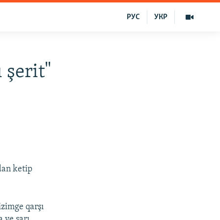
РУС
УКР
 şerit"
mdan ketip
izimge qarşı
 ve sarı