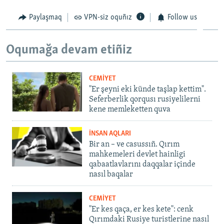
Paylaşmaq
VPN-siz oquñız
Follow us
Oqumağa devam etiñiz
CEMİYET
"Er şeyni eki künde taşlap kettim".
Seferberlik qorqusı rusiyelilerni
kene memleketten quva
İNSAN AQLARI
Bir an – ve casussıñ. Qırım
mahkemeleri devlet hainligi
qabaatlavlarını daqqalar içinde
nasıl baqalar
CEMİYET
"Er kes qaça, er kes kete": cenk
Qırımdaki Rusiye turistlerine nasıl