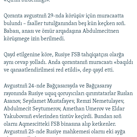
«Qırım birdemligi».
Русский
Qoranta avgustnıñ 29-nda körüşüv içün muracaatta
Українською
bulundı – faaller tutulğanından beş kün keçken soñ.
Babası, anası ve ömür arqadaşına Abdulmecitnen
QOŞULIÑIZ!
körüşmege izin berilmedi.
Qayd etilgenine köre, Rusiye FSB tahqiqatçısı olarğa
aynı cevap yolladı. Anda qorantanıñ muracaatı «baqıldı
RFE/RS bütün saytları
ve qanaatlendirilmesi red etildi», dep qayd etti.
Avgustnıñ 24-nde Bağçasarayda ve Bağçasaray
rayonında Rusiye uquq qoruyıcıları qırımtatarlar Ruslan
Asanov, Seydamet Mustafayev, Remzi Nemetulayev,
Abdulmecit Seytumerov, Amethan Umerov ve Eldar
Yakubovnıñ evlerinden tintüv keçirdi. Bundan soñ
olarnı Aqmescitteki FSB binasına alıp ketkenler.
Avgustnıñ 25-nde Rusiye mahkemesi olarnı eki ayğa