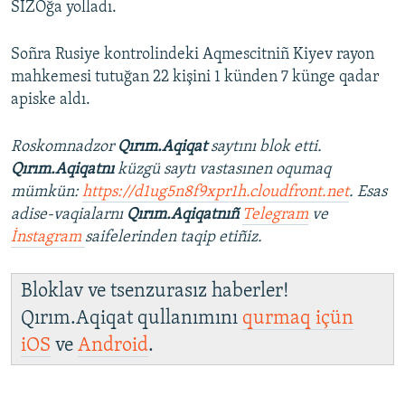
SİZOğa yolladı.
Soñra Rusiye kontrolindeki Aqmescitniñ Kiyev rayon
mahkemesi tutuğan 22 kişini 1 künden 7 künge qadar
apiske aldı.
Roskomnadzor
Qırım.Aqiqat
saytını blok etti.
Qırım.Aqiqatnı
küzgü saytı vastasınen oqumaq
mümkün:
https://d1ug5n8f9xpr1h.cloudfront.net
. Esas
adise-vaqialarnı
Qırım.Aqiqatnıñ
Telegram
ve
İnstagram
saifelerinden taqip etiñiz.
Bloklav ve tsenzurasız haberler!
Qırım.Aqiqat qullanımını
qurmaq içün
iOS
ve
Android
.