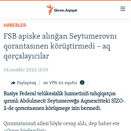
Link
açıqlığı
Esas
HABERLER
mündericege
HABERLER
FSB apiske alınğan Seytumerovnı
qaytmaq
SİYASET
Baş
qorantasınen körüştirmedi – aq
İQTİSADİYAT
navigatsiyağa
qorçalayıcılar
qaytmaq
CEMİYET
Qıdıruvğa
04 sentâbr 2023, 13:03
MEDENİYET
qaytmaq
Paylaşmaq
VPN-siz oquñız
İNSAN AQLARI
Rusiye Federal telükesizlik hızmetiniñ tahqiqatçısı
VİDEO
qırımlı Abdulmecit Seytumerovğa Aqmescitteki SİZO-
SÜRET
2-de qorantasınen körüşmege izin bermedi.
BLOGLAR
Qırımtatarınıñ ailesi böyle cevap aldı, dep haber ete
FİKİR