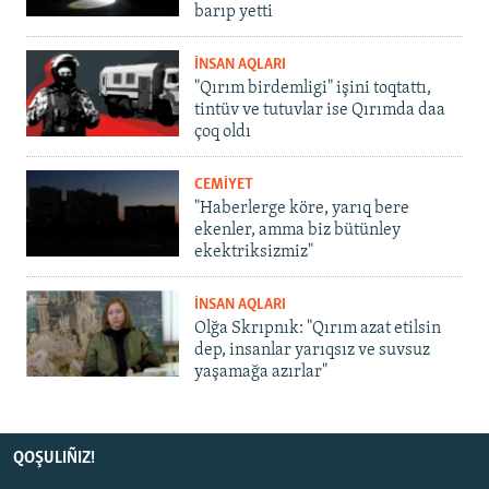
barıp yetti
İNSAN AQLARI
"Qırım birdemligi" işini toqtattı,
tintüv ve tutuvlar ise Qırımda daa
çoq oldı
CEMİYET
"Haberlerge köre, yarıq bere
ekenler, amma biz bütünley
ekektriksizmiz"
İNSAN AQLARI
Olğa Skrıpnık: "Qırım azat etilsin
dep, insanlar yarıqsız ve suvsuz
yaşamağa azırlar"
QOŞULIÑIZ!