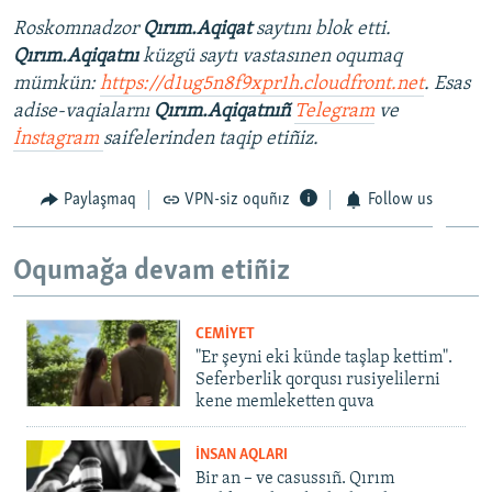
Roskomnadzor
Qırım.Aqiqat
saytını blok etti.
Qırım.Aqiqatnı
küzgü saytı vastasınen oqumaq
mümkün:
https://d1ug5n8f9xpr1h.cloudfront.net
. Esas
adise-vaqialarnı
Qırım.Aqiqatnıñ
Telegram
ve
İnstagram
saifelerinden taqip etiñiz.
Paylaşmaq
VPN-siz oquñız
Follow us
Oqumağa devam etiñiz
CEMİYET
"Er şeyni eki künde taşlap kettim".
Seferberlik qorqusı rusiyelilerni
kene memleketten quva
İNSAN AQLARI
Bir an – ve casussıñ. Qırım