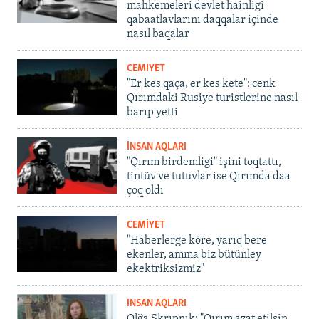
mahkemeleri devlet hainligi
qabaatlavlarını daqqalar içinde
nasıl baqalar
CEMİYET
"Er kes qaça, er kes kete": cenk
Qırımdaki Rusiye turistlerine nasıl
barıp yetti
İNSAN AQLARI
"Qırım birdemligi" işini toqtattı,
tintüv ve tutuvlar ise Qırımda daa
çoq oldı
CEMİYET
"Haberlerge köre, yarıq bere
ekenler, amma biz bütünley
ekektriksizmiz"
İNSAN AQLARI
Olğa Skrıpnık: "Qırım azat etilsin