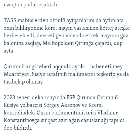
uzaqtan patlatıcı alındı.
Русский
TASS mabüslerden biriniñ aytqanlarını da aydınlata –
Українською
onıñ bildirgenine köre, mayın vastasınen körtej ateşke
berilecek edi, derc etilgen videoda erkek mayınnı gaz
QOŞULIÑIZ!
balonına saqlap, Melitopolden Qırımğa çıqardı, dep
ayta.
RFE/RS bütün saytları
Qırımnıñ angi reberi aqqında aytıla – haber etilmey.
Muaririyet Rusiye tarafınıñ malümatını teşkerip ya da
tasdıqlap olamay.
2023 senesi dekabr ayında FSB Qırımda Qırımnıñ
Rusiye yolbaşçısı Sergey Aksenov ve Kreml
kontrolindeki Qırım parlamentiniñ reisi Vladimir
Konstantinovğa suiqast azırlağan casuslar ağı tapıldı,
dep bildirdi.