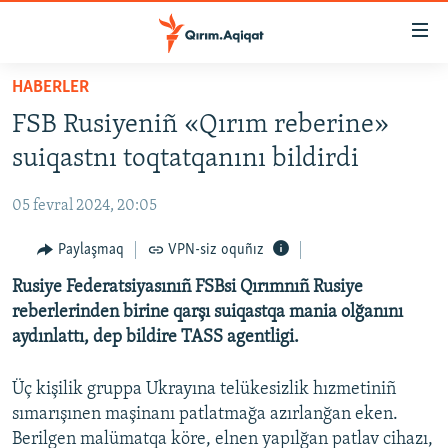
Link
açıqlığı
Esas
HABERLER
mündericege
HABERLER
FSB Rusiyeniñ «Qırım reberine»
qaytmaq
SİYASET
Baş
suiqastnı toqtatqanını bildirdi
İQTİSADİYAT
navigatsiyağa
qaytmaq
05 fevral 2024, 20:05
CEMİYET
Qıdıruvğa
MEDENİYET
Paylaşmaq
VPN-siz oquñız
qaytmaq
İNSAN AQLARI
Rusiye Federatsiyasınıñ FSBsi Qırımnıñ Rusiye
reberlerinden birine qarşı suiqastqa mania olğanını
VİDEO
aydınlattı, dep bildire TASS agentligi.
SÜRET
Üç kişilik gruppa Ukrayına telükesizlik hızmetiniñ
BLOGLAR
sımarışınen maşinanı patlatmağa azırlanğan eken.
FİKİR
Berilgen malümatqa köre, elnen yapılğan patlav cihazı,