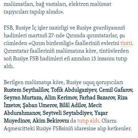
i
malümatları, bağ vastaları, elektron malümat
d
taşıyıcıları tapılıp alındı».
e
FSB, Rusiye İç işler nazirligi ve Rusiye gvardiyasınıñ
hadimleri martnıñ 27-nde Qırımda qırımtatarlar, şu
cümleden «Qırım birdemligi» faalleriniñ evlerini
tintti
.
Qırımtatar faalleriniñ malümatına köre, tintüvlerden
soñ Rusiye FSB hadimleri eñ azından 15 insannı tutıp
aldı.
Berilgen malümatqa köre, Rusiye uquq qoruyıcıları
Rustem Seythalilov, Tofik Abdulgaziyev, Cemil Gafarov,
Seyran Murtaza, Alim Kerimov, Farhad Bazarov, Riza
İzzetov, Şaban Umerov, Bilâl Adilov, Mecit
Abdurahmanov, Seytveli Seytabdiyev, Yaşar
Muyedinov, Akim Bekirovnı
da
tutıp aldı
. Olarnı
Aqmescitteki Rusiye FSBsiniñ idaresine alıp ketkenler.