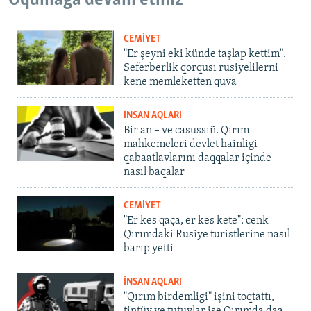
Oqumağa devam etiñiz
CEMİYET
"Er şeyni eki künde taşlap kettim".
Seferberlik qorqusı rusiyelilerni
kene memleketten quva
İNSAN AQLARI
Bir an – ve casussıñ. Qırım
mahkemeleri devlet hainligi
qabaatlavlarını daqqalar içinde
nasıl baqalar
CEMİYET
"Er kes qaça, er kes kete": cenk
Qırımdaki Rusiye turistlerine nasıl
barıp yetti
İNSAN AQLARI
"Qırım birdemligi" işini toqtattı,