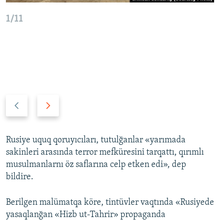
1/11
P
N
r
e
e
x
v
t
Rusiye uquq qoruyıcıları, tutulğanlar «yarımada
i
s
sakinleri arasında terror mefküresini tarqattı, qırımlı
o
l
musulmanlarnı öz saflarına celp etken edi», dep
u
i
bildire.
s
d
s
e
Berilgen malümatqa köre, tintüvler vaqtında «Rusiyede
l
yasaqlanğan «Hizb ut-Tahrir» propaganda