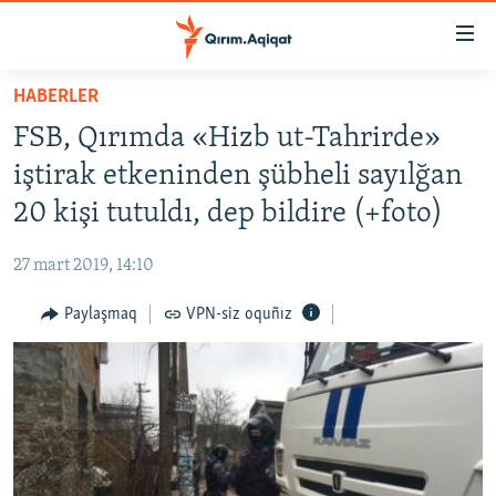
Link
açıqlığı
Esas
HABERLER
mündericege
HABERLER
FSB, Qırımda «Hizb ut-Tahrirde»
qaytmaq
SİYASET
Baş
iştirak etkeninden şübheli sayılğan
İQTİSADİYAT
navigatsiyağa
20 kişi tutuldı, dep bildire (+foto)
qaytmaq
CEMİYET
Qıdıruvğa
27 mart 2019, 14:10
MEDENİYET
qaytmaq
Paylaşmaq
VPN-siz oquñız
İNSAN AQLARI
VİDEO
SÜRET
BLOGLAR
FİKİR