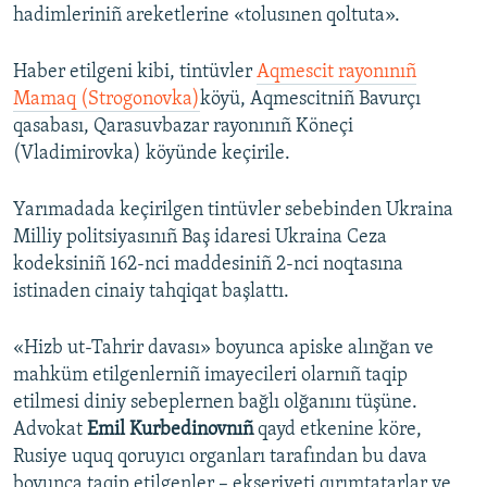
hadimleriniñ areketlerine «tolusınen qoltuta».
Haber etilgeni kibi, tintüvler
Aqmescit rayonınıñ
Mamaq (Strogonovka)
köyü, Aqmescitniñ Bavurçı
qasabası, Qarasuvbazar rayonınıñ Köneçi
(Vladimirovka) köyünde keçirile.
Yarımadada keçirilgen tintüvler sebebinden Ukraina
Milliy politsiyasınıñ Baş idaresi Ukraina Ceza
kodeksiniñ 162-nci maddesiniñ 2-nci noqtasına
istinaden cinaiy tahqiqat başlattı.
«Hizb ut-Tahrir davası» boyunca apiske alınğan ve
mahküm etilgenlerniñ imayecileri olarnıñ taqip
etilmesi diniy sebeplernen bağlı olğanını tüşüne.
Advokat
Emil Kurbedinovnıñ
qayd etkenine köre,
Rusiye uquq qoruyıcı organları tarafından bu dava
boyunca taqip etilgenler – ekseriyeti qırımtatarlar ve