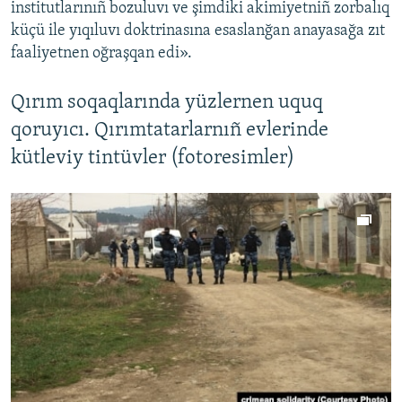
institutlarınıñ bozuluvı ve şimdiki akimiyetniñ zorbalıq
küçü ile yıqıluvı doktrinasına esaslanğan anayasağa zıt
faaliyetnen oğraşqan edi».
Qırım soqaqlarında yüzlernen uquq
qoruyıcı. Qırımtatarlarnıñ evlerinde
kütleviy tintüvler (fotoresimler)