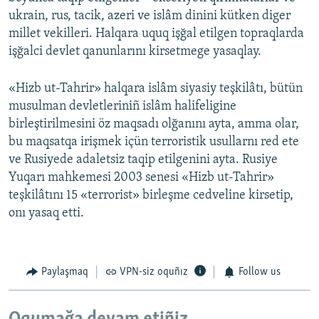
ukrain, rus, tacik, azeri ve islâm dinini kütken diger
millet vekilleri. Halqara uquq işğal etilgen topraqlarda
işğalci devlet qanunlarını kirsetmege yasaqlay.
«Hizb ut-Tahrir» halqara islâm siyasiy teşkilâtı, bütün
musulman devletleriniñ islâm halifeligine
birleştirilmesini öz maqsadı olğanını ayta, amma olar,
bu maqsatqa irişmek içün terroristik usullarnı red ete
ve Rusiyede adaletsiz taqip etilgenini ayta. Rusiye
Yuqarı mahkemesi 2003 senesi «Hizb ut-Tahrir»
teşkilâtını 15 «terrorist» birleşme cedveline kirsetip,
onı yasaq etti.
Paylaşmaq
VPN-siz oquñız
Follow us