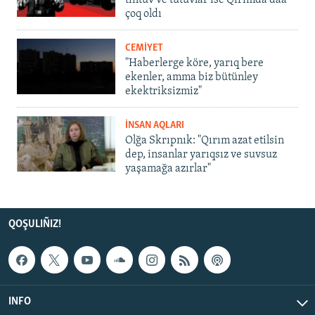
tintüv ve tutuvlar ise Qırımda daa
çoq oldı
CEMİYET
"Haberlerge köre, yarıq bere
ekenler, amma biz bütünley
ekektriksizmiz"
İNSAN AQLARI
Olğa Skrıpnık: "Qırım azat etilsin
dep, insanlar yarıqsız ve suvsuz
yaşamağa azırlar"
QOŞULIÑIZ!
INFO