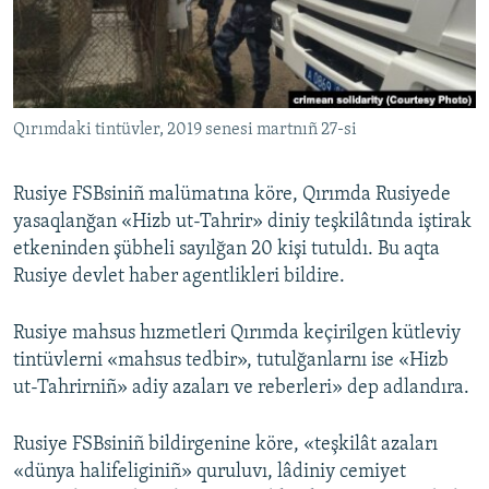
Русский
Українською
Qırımdaki tintüvler, 2019 senesi martnıñ 27-si
QOŞULIÑIZ!
Rusiye FSBsiniñ malümatına köre, Qırımda Rusiyede
yasaqlanğan «Hizb ut-Tahrir» diniy teşkilâtında iştirak
RFE/RS bütün saytları
etkeninden şübheli sayılğan 20 kişi tutuldı. Bu aqta
Rusiye devlet haber agentlikleri bildire.
Rusiye mahsus hızmetleri Qırımda keçirilgen kütleviy
tintüvlerni «mahsus tedbir», tutulğanlarnı ise «Hizb
ut-Tahrirniñ» adiy azaları ve reberleri» dep adlandıra.
Rusiye FSBsiniñ bildirgenine köre, «teşkilât azaları
«dünya halifeliginiñ» quruluvı, lâdiniy cemiyet