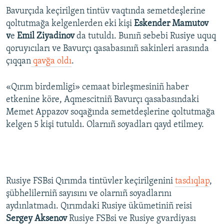
Bavurçıda keçirilgen tintüv vaqtında semetdeşlerine
qoltutmağa kelgenlerden eki kişi
Eskender Mamutov
v
e
Emil Ziyadinov
da tutuldı. Bunıñ sebebi Rusiye uquq
qoruyıcıları ve Bavurçı qasabasınıñ sakinleri arasında
çıqqan
qavğa oldı
.
«Qırım birdemligi» cemaat birleşmesiniñ haber
etkenine köre, Aqmescitniñ Bavurçı qasabasındaki
Memet Appazov soqağında semetdeşlerine qoltutmağa
kelgen 5 kişi tutuldı. Olarnıñ soyadları qayd etilmey.
Rusiye FSBsi Qırımda tintüvler keçirilgenini
tasdıqlap
,
şübhelilerniñ sayısını ve olarnıñ soyadlarını
aydınlatmadı. Qırımdaki Rusiye ükümetiniñ reisi
Sergey Aksenov
Rusiye FSBsi ve Rusiye gvardiyası