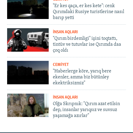
"Er kes qaça, er kes kete": cenk
Qırımdaki Rusiye turistlerine nasıl
barıp yetti
İNSAN AQLARI
"Qırım birdemligi" işini toqtattı,
tintüv ve tutuvlar ise Qırımda daa
çoq oldı
CEMİYET
"Haberlerge köre, yarıq bere
ekenler, amma biz bütünley
ekektriksizmiz"
İNSAN AQLARI
Olğa Skrıpnık: "Qırım azat etilsin
dep, insanlar yarıqsız ve suvsuz
yaşamağa azırlar"