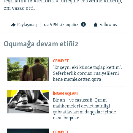
teşkilâtını 15 «terrorist» birleşme cedveline kirsetip,
onı yasaq etti.
Paylaşmaq
VPN-siz oquñız
Follow us
Oqumağa devam etiñiz
CEMİYET
"Er şeyni eki künde taşlap kettim".
Seferberlik qorqusı rusiyelilerni
kene memleketten quva
İNSAN AQLARI
Bir an – ve casussıñ. Qırım
mahkemeleri devlet hainligi
qabaatlavlarını daqqalar içinde
nasıl baqalar
CEMİYET