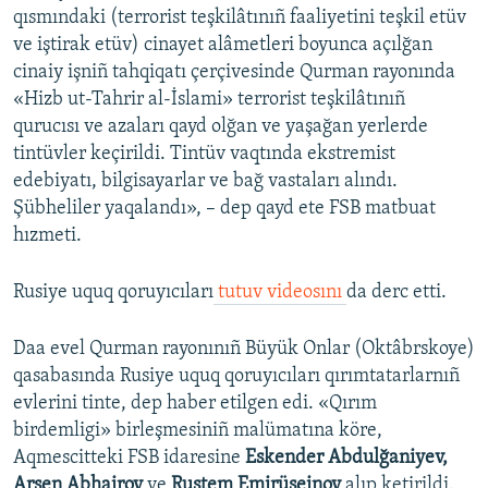
qısmındaki (terrorist teşkilâtınıñ faaliyetini teşkil etüv
Русский
ve iştirak etüv) cinayet alâmetleri boyunca açılğan
cinaiy işniñ tahqiqatı çerçivesinde Qurman rayonında
Українською
«Hizb ut-Tahrir al-İslami» terrorist teşkilâtınıñ
qurucısı ve azaları qayd olğan ve yaşağan yerlerde
QOŞULIÑIZ!
tintüvler keçirildi. Tintüv vaqtında ekstremist
edebiyatı, bilgisayarlar ve bağ vastaları alındı.
Şübheliler yaqalandı», – dep qayd ete FSB matbuat
hızmeti.
RFE/RS bütün saytları
Rusiye uquq qoruyıcıları
tutuv videosını
da derc etti.
Daa evel Qurman rayonınıñ Büyük Onlar (Oktâbrskoye)
qasabasında Rusiye uquq qoruyıcıları qırımtatarlarnıñ
evlerini tinte, dep haber etilgen edi. «Qırım
birdemligi» birleşmesiniñ malümatına köre,
Aqmescitteki FSB idaresine
Eskender Abdulğaniyev,
Arsen Abhairov
ve
Rustem Emirüseinov
alıp ketirildi.