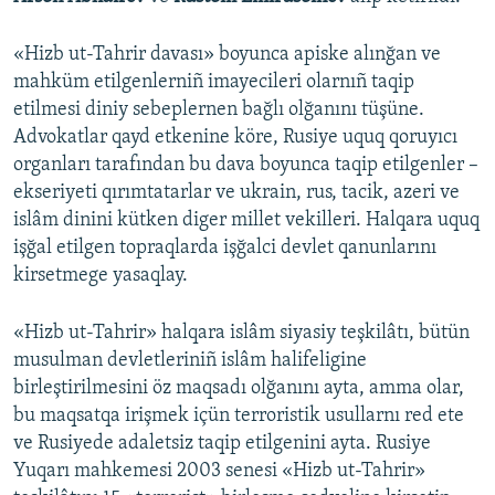
«Hizb ut-Tahrir davası» boyunca apiske alınğan ve
mahküm etilgenlerniñ imayecileri olarnıñ taqip
etilmesi diniy sebeplernen bağlı olğanını tüşüne.
Advokatlar qayd etkenine köre, Rusiye uquq qoruyıcı
organları tarafından bu dava boyunca taqip etilgenler –
ekseriyeti qırımtatarlar ve ukrain, rus, tacik, azeri ve
islâm dinini kütken diger millet vekilleri. Halqara uquq
işğal etilgen topraqlarda işğalci devlet qanunlarını
kirsetmege yasaqlay.
«Hizb ut-Tahrir» halqara islâm siyasiy teşkilâtı, bütün
musulman devletleriniñ islâm halifeligine
birleştirilmesini öz maqsadı olğanını ayta, amma olar,
bu maqsatqa irişmek içün terroristik usullarnı red ete
ve Rusiyede adaletsiz taqip etilgenini ayta. Rusiye
Yuqarı mahkemesi 2003 senesi «Hizb ut-Tahrir»