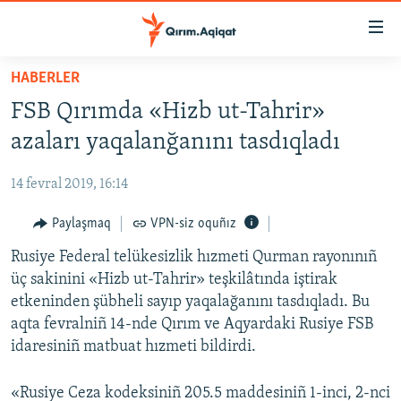
Link
açıqlığı
Esas
HABERLER
mündericege
HABERLER
FSB Qırımda «Hizb ut-Tahrir»
qaytmaq
SİYASET
Baş
azaları yaqalanğanını tasdıqladı
İQTİSADİYAT
navigatsiyağa
qaytmaq
14 fevral 2019, 16:14
CEMİYET
Qıdıruvğa
MEDENİYET
Paylaşmaq
VPN-siz oquñız
qaytmaq
İNSAN AQLARI
Rusiye Federal telükesizlik hızmeti Qurman rayonınıñ
üç sakinini «Hizb ut-Tahrir» teşkilâtında iştirak
VİDEO
etkeninden şübheli sayıp yaqalağanını tasdıqladı. Bu
SÜRET
aqta fevralniñ 14-nde Qırım ve Aqyardaki Rusiye FSB
idaresiniñ matbuat hızmeti bildirdi.
BLOGLAR
FİKİR
«Rusiye Ceza kodeksiniñ 205.5 maddesiniñ 1-inci, 2-nci