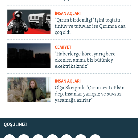
İNSAN AQLARI
"Qırım birdemligi" işini toqtattı,
tintüv ve tutuvlar ise Qırımda daa
çoq oldı
CEMİYET
"Haberlerge köre, yarıq bere
ekenler, amma biz bütünley
ekektriksizmiz"
İNSAN AQLARI
Olğa Skrıpnık: "Qırım azat etilsin
dep, insanlar yarıqsız ve suvsuz
yaşamağa azırlar"
QOŞULIÑIZ!