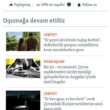
Paylaşmaq
VPN-siz oquñız
Follow us
Oqumağa devam etiñiz
CEMİYET
"Er şeyni eki künde taşlap kettim".
Seferberlik qorqusı rusiyelilerni
kene memleketten quva
İNSAN AQLARI
Bir an – ve casussıñ. Qırım
mahkemeleri devlet hainligi
qabaatlavlarını daqqalar içinde
nasıl baqalar
CEMİYET
"Er kes qaça, er kes kete": cenk
Qırımdaki Rusiye turistlerine nasıl
barıp yetti