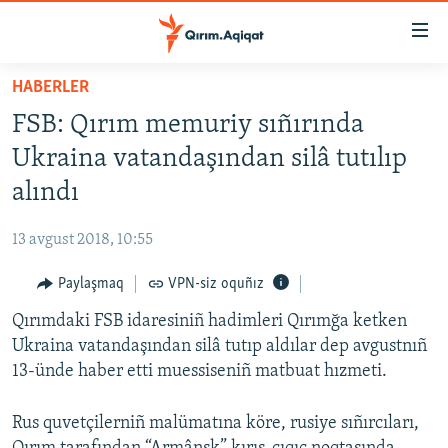
Link
açıqlığı
Esas
HABERLER
mündericege
HABERLER
FSB: Qırım memuriy sıñırında
qaytmaq
SİYASET
Baş
Ukraina vatandaşından silâ tutılıp
İQTİSADİYAT
navigatsiyağa
alındı
qaytmaq
CEMİYET
Qıdıruvğa
13 avgust 2018, 10:55
MEDENİYET
qaytmaq
Paylaşmaq
VPN-siz oquñız
İNSAN AQLARI
Qırımdaki FSB idaresiniñ hadimleri Qırımğa ketken
VİDEO
Ukraina vatandaşından silâ tutıp aldılar dep avgustnıñ
SÜRET
13-ünde haber etti muessiseniñ matbuat hızmeti.
BLOGLAR
Rus quvetçilerniñ malümatına köre, rusiye sıñırcıları,
FİKİR