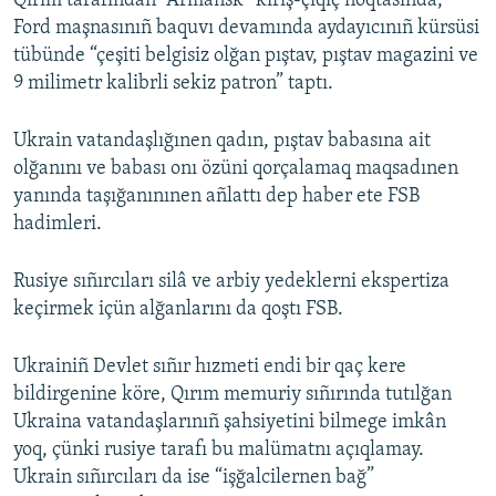
Qırım tarafından “Armânsk” kırış-çıqıç noqtasında,
Ford maşnasınıñ baquvı devamında aydayıcınıñ kürsüsi
Русский
tübünde “çeşiti belgisiz olğan pıştav, pıştav magazini ve
Українською
9 milimetr kalibrli sekiz patron” taptı.
QOŞULIÑIZ!
Ukrain vatandaşlığınen qadın, pıştav babasına ait
olğanını ve babası onı özüni qorçalamaq maqsadınen
yanında taşığanınınen añlattı dep haber ete FSB
hadimleri.
RFE/RS bütün saytları
Rusiye sıñırcıları silâ ve arbiy yedeklerni ekspertiza
keçirmek içün alğanlarını da qoştı FSB.
Ukrainiñ Devlet sıñır hızmeti endi bir qaç kere
bildirgenine köre, Qırım memuriy sıñırında tutılğan
Ukraina vatandaşlarınıñ şahsiyetini bilmege imkân
yoq, çünki rusiye tarafı bu malümatnı açıqlamay.
Ukrain sıñırcıları da ise “işğalcilernen bağ”