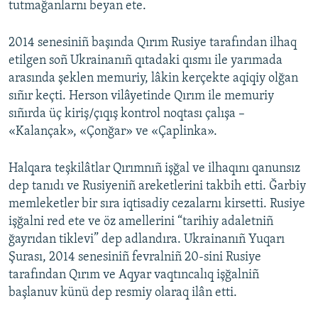
tutmağanlarnı beyan ete.
2014 senesiniñ başında Qırım Rusiye tarafından ilhaq
etilgen soñ Ukrainanıñ qıtadaki qısmı ile yarımada
arasında şeklen memuriy, lâkin kerçekte aqiqiy olğan
sıñır keçti. Herson vilâyetinde Qırım ile memuriy
sıñırda üç kiriş/çıqış kontrol noqtası çalışa –
«Kalançak», «Çonğar» ve «Çaplinka».
Halqara teşkilâtlar Qırımnıñ işğal ve ilhaqını qanunsız
dep tanıdı ve Rusiyeniñ areketlerini takbih etti. Ğarbiy
memleketler bir sıra iqtisadiy cezalarnı kirsetti. Rusiye
işğalni red ete ve öz amellerini “tarihiy adaletniñ
ğayrıdan tiklevi” dep adlandıra. Ukrainanıñ Yuqarı
Şurası, 2014 senesiniñ fevralniñ 20-sini Rusiye
tarafından Qırım ve Aqyar vaqtıncalıq işğalniñ
başlanuv künü dep resmiy olaraq ilân etti.