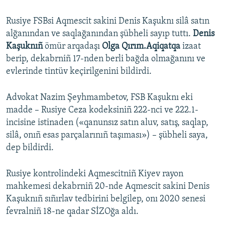
Rusiye FSBsi Aqmescit sakini Denis Kaşuknı silâ satın
alğanından ve saqlağanından şübheli sayıp tuttı.
Denis
Kaşuknıñ
ömür arqadaşı
Olga Qırım.Aqiqatqa
izaat
berip, dekabrniñ 17-nden berli bağda olmağanını ve
evlerinde tintüv keçirilgenini bildirdi.
Advokat Nazim Şeyhmambetov, FSB Kaşuknı eki
madde – Rusiye Ceza kodeksiniñ 222-nci ve 222.1-
incisine istinaden («qanunsız satın aluv, satış, saqlap,
silâ, onıñ esas parçalarınıñ taşıması») – şübheli saya,
dep bildirdi.
Rusiye kontrolindeki Aqmescitniñ Kiyev rayon
mahkemesi dekabrniñ 20-nde Aqmescit sakini Denis
Kaşuknıñ sıñırlav tedbirini belgilep, onı 2020 senesi
fevralniñ 18-ne qadar SİZOğa aldı.