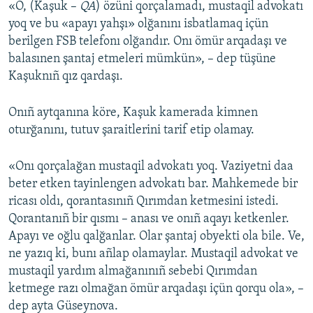
«O, (Kaşuk –
QA
) özüni qorçalamadı, mustaqil advokatı
yoq ve bu «apayı yahşı» olğanını isbatlamaq içün
berilgen FSB telefonı olğandır. Onı ömür arqadaşı ve
balasınen şantaj etmeleri mümkün», – dep tüşüne
Kaşuknıñ qız qardaşı.
Onıñ aytqanına köre, Kaşuk kamerada kimnen
oturğanını, tutuv şaraitlerini tarif etip olamay.
«Onı qorçalağan mustaqil advokatı yoq. Vaziyetni daa
beter etken tayinlengen advokatı bar. Mahkemede bir
ricası oldı, qorantasınıñ Qırımdan ketmesini istedi.
Qorantanıñ bir qısmı – anası ve onıñ aqayı ketkenler.
Apayı ve oğlu qalğanlar. Olar şantaj obyekti ola bile. Ve,
ne yazıq ki, bunı añlap olamaylar. Mustaqil advokat ve
mustaqil yardım almağanınıñ sebebi Qırımdan
ketmege razı olmağan ömür arqadaşı içün qorqu ola», –
dep ayta Güseynova.