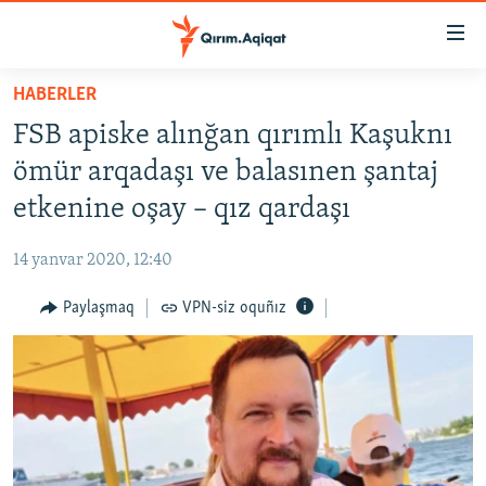
Link
açıqlığı
Esas
HABERLER
mündericege
HABERLER
FSB apiske alınğan qırımlı Kaşuknı
qaytmaq
SİYASET
Baş
ömür arqadaşı ve balasınen şantaj
İQTİSADİYAT
navigatsiyağa
etkenine oşay – qız qardaşı
qaytmaq
CEMİYET
Qıdıruvğa
14 yanvar 2020, 12:40
MEDENİYET
qaytmaq
Paylaşmaq
VPN-siz oquñız
İNSAN AQLARI
VİDEO
SÜRET
BLOGLAR
FİKİR