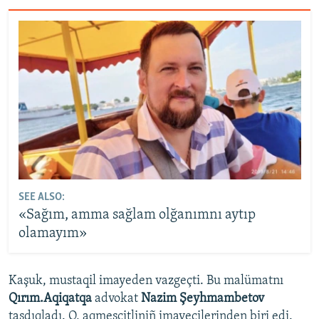
SEE ALSO:
«Sağım, amma sağlam olğanımnı aytıp
olamayım»
Kaşuk, mustaqil imayeden vazgeçti. Bu malümatnı
Qırım.Aqiqatqa
advokat
Nazim Şeyhmambetov
tasdıqladı. O, aqmescitliniñ imayecilerinden biri edi.