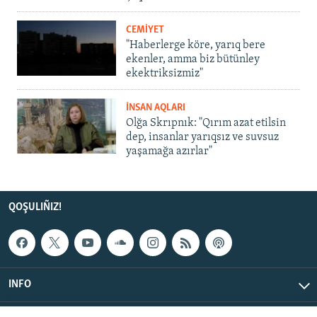
CEMİYET
"Haberlerge köre, yarıq bere
ekenler, amma biz bütünley
ekektriksizmiz"
İNSAN AQLARI
Olğa Skrıpnık: "Qırım azat etilsin
dep, insanlar yarıqsız ve suvsuz
yaşamağa azırlar"
QOŞULIÑIZ!
INFO