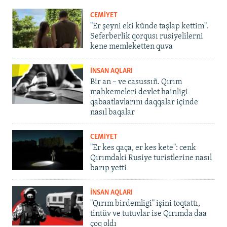
CEMİYET
"Er şeyni eki künde taşlap kettim".
Seferberlik qorqusı rusiyelilerni
kene memleketten quva
İNSAN AQLARI
Bir an – ve casussıñ. Qırım
mahkemeleri devlet hainligi
qabaatlavlarını daqqalar içinde
nasıl baqalar
CEMİYET
"Er kes qaça, er kes kete": cenk
Qırımdaki Rusiye turistlerine nasıl
barıp yetti
İNSAN AQLARI
"Qırım birdemligi" işini toqtattı,
tintüv ve tutuvlar ise Qırımda daa
çoq oldı