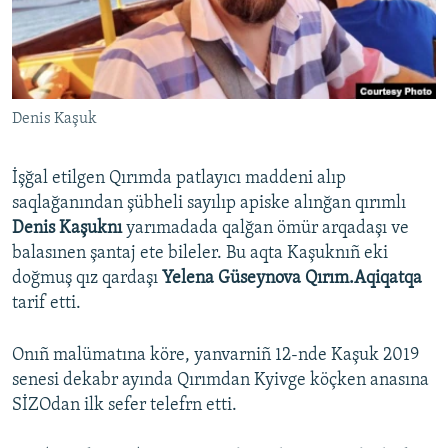
Русский
Українською
Denis Kaşuk
QOŞULIÑIZ!
İşğal etilgen Qırımda patlayıcı maddeni alıp
saqlağanından şübheli sayılıp apiske alınğan qırımlı
RFE/RS bütün saytları
Denis Kaşuknı
yarımadada qalğan ömür arqadaşı ve
balasınen şantaj ete bileler. Bu aqta Kaşuknıñ eki
doğmuş qız qardaşı
Yelena Güseynova Qırım.Aqiqatqa
tarif etti.
Onıñ malümatına köre, yanvarniñ 12-nde Kaşuk 2019
senesi dekabr ayında Qırımdan Kyivge köçken anasına
SİZOdan ilk sefer telefrn etti.