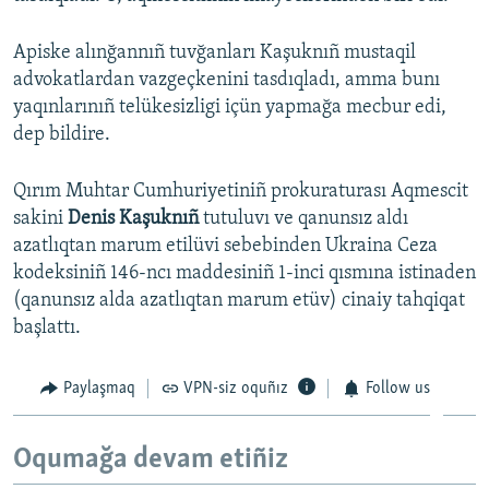
Apiske alınğannıñ tuvğanları Kaşuknıñ mustaqil
advokatlardan vazgeçkenini tasdıqladı, amma bunı
yaqınlarınıñ telükesizligi içün yapmağa mecbur edi,
dep bildire.
Qırım Muhtar Cumhuriyetiniñ prokuraturası Aqmescit
sakini
Denis Kaşuknıñ
tutuluvı ve qanunsız aldı
azatlıqtan marum etilüvi sebebinden Ukraina Ceza
kodeksiniñ 146-ncı maddesiniñ 1-inci qısmına istinaden
(qanunsız alda azatlıqtan marum etüv) cinaiy tahqiqat
başlattı.
Paylaşmaq
VPN-siz oquñız
Follow us
Oqumağa devam etiñiz