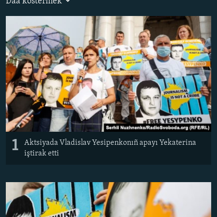
Daa kostermek
Русский
Українською
QOŞULIÑIZ!
RFE/RS bütün saytları
1
​Aktsiyada Vladislav Yesipenkonıñ apayı Yekaterina
iştirak etti