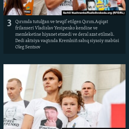
3
Qırımda tutulğan ve tevqif etilgen Qırım.Aqiqat
frilanseri Vladislav Yesipenko kendine ve
memleketine hiyanet etmedi ve deral azat etilmeli.
Dedi aktsiya vaqtında Kremlniñ sabıq siyasiy mabüsi
Oleg Sentsov