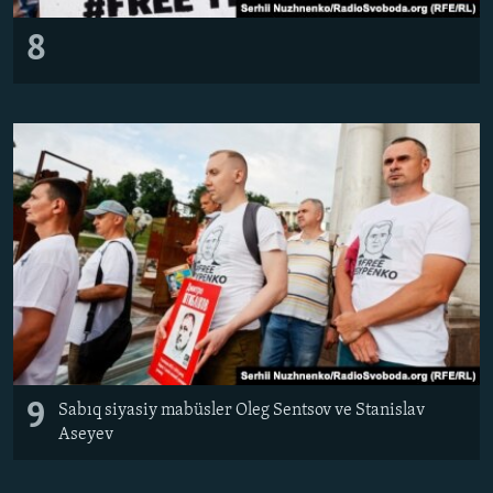
8
9
Sabıq siyasiy mabüsler Oleg Sentsov ve Stanislav
Aseyev