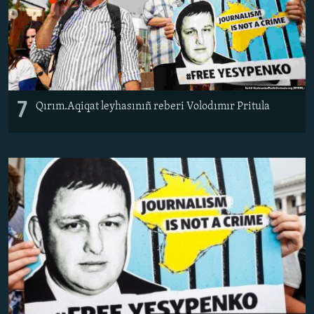
7
​Qırım.Aqiqat leyhasınıñ reberi Volodımır Pritula