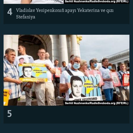
4
​Vladislav Yesipenkonıñ apayı Yekaterina ve qızı
Stefaniya
5