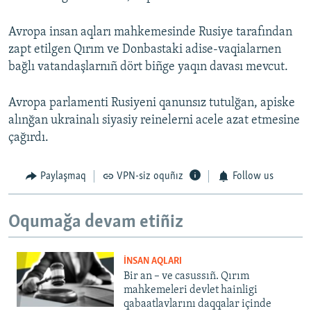
Avropa insan aqları mahkemesinde Rusiye tarafından
zapt etilgen Qırım ve Donbastaki adise-vaqialarnen
bağlı vatandaşlarnıñ dört biñge yaqın davası mevcut.
Avropa parlamenti Rusiyeni qanunsız tutulğan, apiske
alınğan ukrainalı siyasiy reinelerni acele azat etmesine
çağırdı.
Paylaşmaq
VPN-siz oquñız
Follow us
Oqumağa devam etiñiz
İNSAN AQLARI
Bir an – ve casussıñ. Qırım
mahkemeleri devlet hainligi
qabaatlavlarını daqqalar içinde