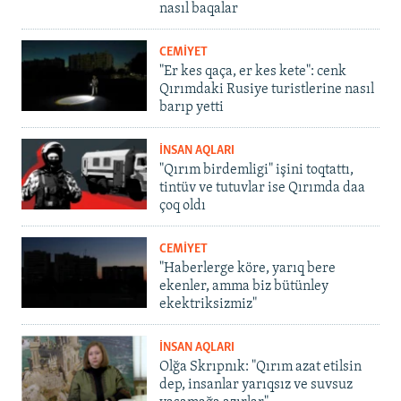
nasıl baqalar
CEMİYET
"Er kes qaça, er kes kete": cenk
Qırımdaki Rusiye turistlerine nasıl
barıp yetti
İNSAN AQLARI
"Qırım birdemligi" işini toqtattı,
tintüv ve tutuvlar ise Qırımda daa
çoq oldı
CEMİYET
"Haberlerge köre, yarıq bere
ekenler, amma biz bütünley
ekektriksizmiz"
İNSAN AQLARI
Olğa Skrıpnık: "Qırım azat etilsin
dep, insanlar yarıqsız ve suvsuz