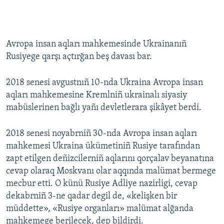
Avropa insan aqları mahkemesinde Ukrainanıñ
Rusiyege qarşı açtırğan beş davası bar.
2018 senesi avgustnıñ 10-nda Ukraina Avropa insan
aqları mahkemesine Kremlniñ ukrainalı siyasiy
mabüslerinen bağlı yañı devletlerara şikâyet berdi.
2018 senesi noyabrniñ 30-nda Avropa insan aqları
mahkemesi Ukraina ükümetiniñ Rusiye tarafından
zapt etilgen deñizcilerniñ aqlarını qorçalav beyanatına
cevap olaraq Moskvanı olar aqqında malümat bermege
mecbur etti. O künü Rusiye Adliye nazirligi, cevap
dekabrniñ 3-ne qadar degil de, «kelişken bir
müddette», «Rusiye organları» malümat alğanda
mahkemege berilecek, dep bildirdi.