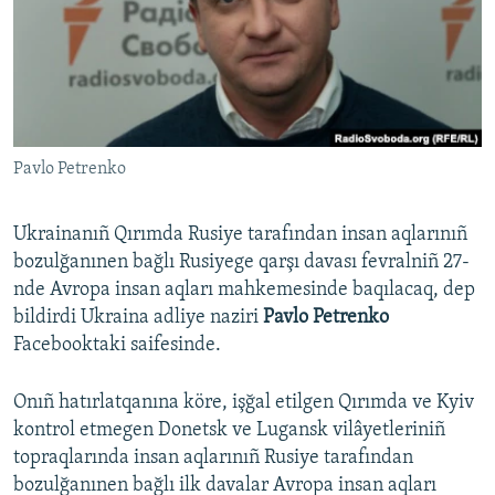
Русский
Українською
QOŞULIÑIZ!
Pavlo Petrenko
Ukrainanıñ Qırımda Rusiye tarafından insan aqlarınıñ
RFE/RS bütün saytları
bozulğanınen bağlı Rusiyege qarşı davası fevralniñ 27-
nde Avropa insan aqları mahkemesinde baqılacaq, dep
bildirdi Ukraina adliye naziri
Pavlo Petrenko
Facebooktaki saifesinde.
Onıñ hatırlatqanına köre, işğal etilgen Qırımda ve Kyiv
kontrol etmegen Donetsk ve Lugansk vilâyetleriniñ
topraqlarında insan aqlarınıñ Rusiye tarafından
bozulğanınen bağlı ilk davalar Avropa insan aqları