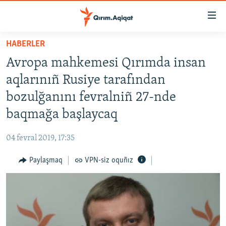
Link
açıqlığı
Esas
HABERLER
mündericege
HABERLER
Avropa mahkemesi Qırımda insan
qaytmaq
SİYASET
Baş
aqlarınıñ Rusiye tarafından
İQTİSADİYAT
navigatsiyağa
bozulğanını fevralniñ 27-nde
qaytmaq
CEMİYET
baqmağa başlaycaq
Qıdıruvğa
MEDENİYET
qaytmaq
04 fevral 2019, 17:35
İNSAN AQLARI
Paylaşmaq
VPN-siz oquñız
VİDEO
SÜRET
BLOGLAR
FİKİR