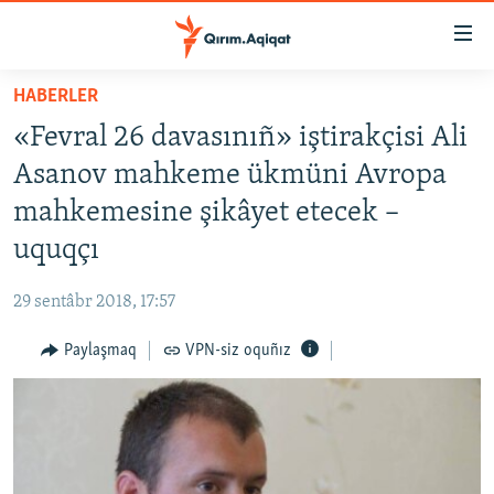
Link
açıqlığı
Esas
HABERLER
mündericege
HABERLER
«Fevral 26 davasınıñ» iştirakçisi Ali
qaytmaq
SİYASET
Baş
Asanov mahkeme ükmüni Avropa
İQTİSADİYAT
navigatsiyağa
mahkemesine şikâyet etecek –
qaytmaq
CEMİYET
uquqçı
Qıdıruvğa
MEDENİYET
qaytmaq
29 sentâbr 2018, 17:57
İNSAN AQLARI
Paylaşmaq
VPN-siz oquñız
VİDEO
SÜRET
BLOGLAR
FİKİR