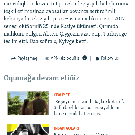
narazılıqlarnı közde tutqan «kütleviy qalabalıqlarnıñ»
teşkil etilmesinde qabaatlav boyunca sert rejimli
koloniyada sekiz yıl apis cezasına mahküm etti. 2017
senesi oktâbrniñ 25-nde Rusiye ükümeti, Qırımda
mahküm etilgen Ahtem Çiygoznı azat etip, Türkiyege
teslim etti. Daa soñra o, Kyivge ketti.
Paylaşmaq
VPN-siz oquñız
Follow us
Oqumağa devam etiñiz
CEMİYET
"Er şeyni eki künde taşlap kettim".
Seferberlik qorqusı rusiyelilerni
kene memleketten quva
İNSAN AQLARI