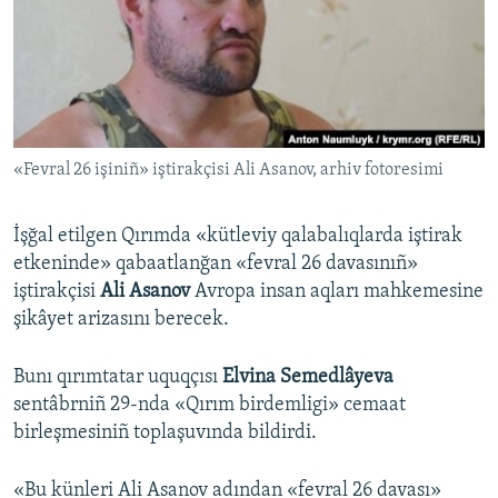
Русский
Українською
QOŞULIÑIZ!
«Fevral 26 işiniñ» iştirakçisi Ali Asanov, arhiv fotoresimi
İşğal etilgen Qırımda «kütleviy qalabalıqlarda iştirak
RFE/RS bütün saytları
etkeninde» qabaatlanğan «fevral 26 davasınıñ»
iştirakçisi
Ali Asanov
Avropa insan aqları mahkemesine
şikâyet arizasını berecek.
Bunı qırımtatar uquqçısı
Elvina Semedlâyeva
sentâbrniñ 29-nda «Qırım birdemligi» cemaat
birleşmesiniñ toplaşuvında bildirdi.
«Bu künleri Ali Asanov adından «fevral 26 davası»