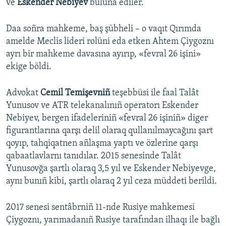
ve
Eskender Nebiyev
buluna ediler.
Daa soñra mahkeme, baş şübheli – o vaqıt Qırımda
amelde Meclis lideri rolüni eda etken Ahtem Çiygoznı
ayrı bir mahkeme davasına ayırıp, «fevral 26 işini»
ekige böldi.
Advokat
Cemil Temişevniñ
teşebbüsi ile faal Talât
Yunusov ve ATR telekanalınıñ operatorı Eskender
Nebiyev, bergen ifadeleriniñ «fevral 26 işiniñ» diger
figurantlarına qarşı delil olaraq qullanılmaycağını şart
qoyıp, tahqiqatnen añlaşma yaptı ve özlerine qarşı
qabaatlavlarnı tanıdılar. 2015 senesinde Talât
Yunusovğa şartlı olaraq 3,5 yıl ve Eskender Nebiyevge,
aynı bunıñ kibi, şartlı olaraq 2 yıl ceza müddeti berildi.
2017 senesi sentâbrniñ 11-nde Rusiye mahkemesi
Çiygoznı, yarımadanıñ Rusiye tarafından ilhaqı ile bağlı