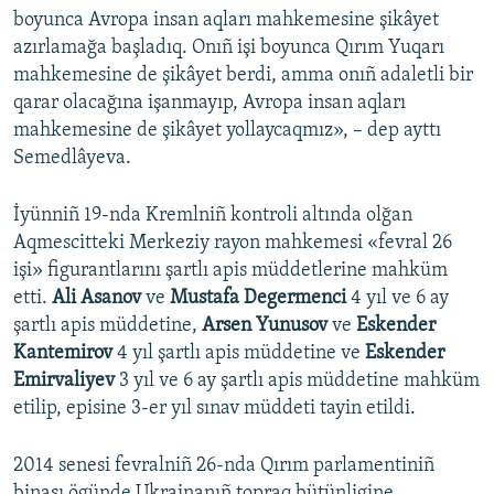
boyunca Avropa insan aqları mahkemesine şikâyet
azırlamağa başladıq. Onıñ işi boyunca Qırım Yuqarı
mahkemesine de şikâyet berdi, amma onıñ adaletli bir
qarar olacağına işanmayıp, Avropa insan aqları
mahkemesine de şikâyet yollaycaqmız», – dep ayttı
Semedlâyeva.
İyünniñ 19-nda Kremlniñ kontroli altında olğan
Aqmescitteki Merkeziy rayon mahkemesi «fevral 26
işi» figurantlarını şartlı apis müddetlerine mahküm
etti.
Ali Asanov
ve
Mustafa Degermenci
4 yıl ve 6 ay
şartlı apis müddetine,
Arsen Yunusov
ve
Eskender
Kantemirov
4 yıl şartlı apis müddetine ve
Eskender
Emirvaliyev
3 yıl ve 6 ay şartlı apis müddetine mahküm
etilip, episine 3-er yıl sınav müddeti tayin etildi.
2014 senesi fevralniñ 26-nda Qırım parlamentiniñ
binası ögünde Ukrainanıñ topraq bütünligine