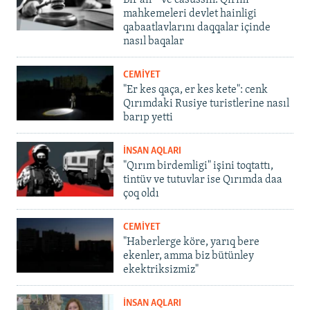
Bir an – ve casussıñ. Qırım
mahkemeleri devlet hainligi
qabaatlavlarını daqqalar içinde
nasıl baqalar
CEMİYET
"Er kes qaça, er kes kete": cenk
Qırımdaki Rusiye turistlerine nasıl
barıp yetti
İNSAN AQLARI
"Qırım birdemligi" işini toqtattı,
tintüv ve tutuvlar ise Qırımda daa
çoq oldı
CEMİYET
"Haberlerge köre, yarıq bere
ekenler, amma biz bütünley
ekektriksizmiz"
İNSAN AQLARI