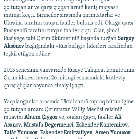
qoltutqanlar ve qarşı çıqqanlarnıñ keniş mıqyaslı
mitingi keçti. Birinciler sırasında qırımtatarlar ve
Ukraina tarafını tutqan faaller buluna edi. Olarğa qarşı
Rusiyeniñ tarafını tutqan faaller çıqtı. Olar, şimdi
Rusiyege tabi Qırım ükümetiniñ başında turğan
Sergey
Aksönov
başlığındaki «Rus birligi» liderleri tarafından
teşkil etilgen ediler.
2015 senesiniñ yanvarinde Rusiye Tahqiqat komitetiniñ
Qırım idaresi fevral 26 mitingi esnasındaki kütleviy
qarışıqlıqlar boyunca cinaiy iş açtı.
Yaqalanğanlar arasında Ukrainanıñ topraq bütünligine
qoltutqanlardan: Qırımtatar Milliy Meclisi reisiniñ
muavini
Ahtem Çiygoz
ve, ondan ğayrı, faaller
Ali
Asanov
,
Mustafa Degermenci
,
Eskender Kantemirov
,
Talât Yunusov
,
Eskender Emirvaliyev
,
Arsen Yunusov