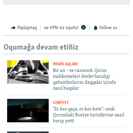
Paylaşmaq
VPN-siz oquñız
Follow us
Oqumağa devam etiñiz
İNSAN AQLARI
Bir an – ve casussıñ. Qırım
mahkemeleri devlet hainligi
qabaatlavlarını daqqalar içinde
nasıl baqalar
CEMİYET
"Er kes qaça, er kes kete": cenk
Qırımdaki Rusiye turistlerine nasıl
barıp yetti