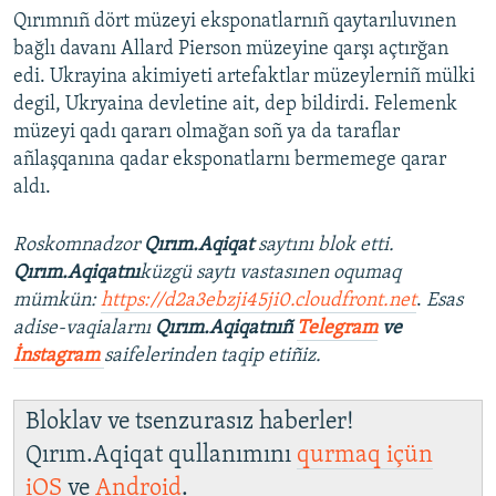
Qırımnıñ dört müzeyi eksponatlarnıñ qaytarıluvınen
bağlı davanı Allard Pierson müzeyine qarşı açtırğan
edi. Ukrayina akimiyeti artefaktlar müzeylerniñ mülki
degil, Ukryaina devletine ait, dep bildirdi. Felemenk
müzeyi qadı qararı olmağan soñ ya da taraflar
añlaşqanına qadar eksponatlarnı bermemege qarar
aldı.
Roskomnadzor
Qırım.Aqiqat
saytını blok etti.
Qırım.Aqiqatnı
küzgü saytı vastasınen oqumaq
mümkün:
https://d2a3ebzji45ji0.cloudfront.net
.
Esas
adise-vaqialarnı
Qırım.Aqiqatnıñ
Telegram
ve
İnstagram
saifelerinden taqip etiñiz.
Bloklav ve tsenzurasız haberler!
Qırım.Aqiqat qullanımını
qurmaq içün
iOS
ve
Android
.