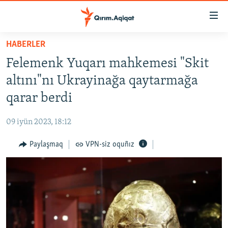
Link
açıqlığı
Esas
HABERLER
mündericege
HABERLER
Felemenk Yuqarı mahkemesi "Skit
qaytmaq
SİYASET
Baş
altını"nı Ukrayinağa qaytarmağa
İQTİSADİYAT
navigatsiyağa
qarar berdi
qaytmaq
CEMİYET
Qıdıruvğa
09 iyün 2023, 18:12
MEDENİYET
qaytmaq
Paylaşmaq
VPN-siz oquñız
İNSAN AQLARI
VİDEO
SÜRET
BLOGLAR
FİKİR