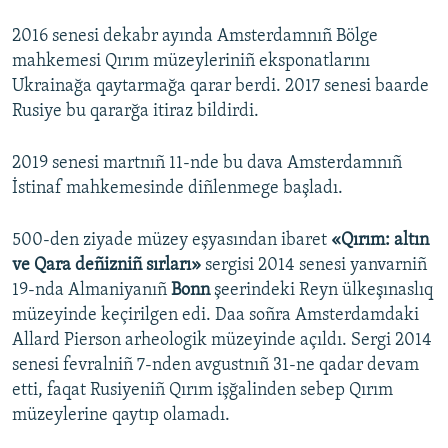
2016 senesi dekabr ayında Amsterdamnıñ Bölge
mahkemesi Qırım müzeyleriniñ eksponatlarını
Ukrainağa qaytarmağa qarar berdi. 2017 senesi baarde
Rusiye bu qararğa itiraz bildirdi.
2019 senesi martnıñ 11-nde bu dava Amsterdamnıñ
İstinaf mahkemesinde diñlenmege başladı.
500-den ziyade müzey eşyasından ibaret
«Qırım: altın
ve Qara deñizniñ sırları»
sergisi 2014 senesi yanvarniñ
19-nda Almaniyanıñ
Bonn
şeerindeki Reyn ülkeşınaslıq
müzeyinde keçirilgen edi. Daa soñra Amsterdamdaki
Allard Pierson arheologik müzeyinde açıldı. Sergi 2014
senesi fevralniñ 7-nden avgustnıñ 31-ne qadar devam
etti, faqat Rusiyeniñ Qırım işğalinden sebep Qırım
müzeylerine qaytıp olamadı.