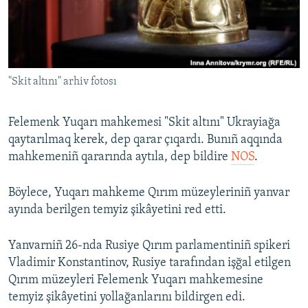
Русский
Українською
"Skit altını" arhiv fotosı
QOŞULIÑIZ!
Felemenk Yuqarı mahkemesi "Skit altını" Ukrayiağa
qaytarılmaq kerek, dep qarar çıqardı. Bunıñ aqqında
RFE/RS bütün saytları
mahkemeniñ qararında aytıla, dep bildire
NOS
.
Böylece, Yuqarı mahkeme Qırım müzeyleriniñ yanvar
ayında berilgen temyiz şikâyetini red etti.
Yanvarniñ 26-nda Rusiye Qırım parlamentiniñ spikeri
Vladimir Konstantinov, Rusiye tarafından işğal etilgen
Qırım müzeyleri Felemenk Yuqarı mahkemesine
temyiz şikâyetini yollağanlarını bildirgen edi.