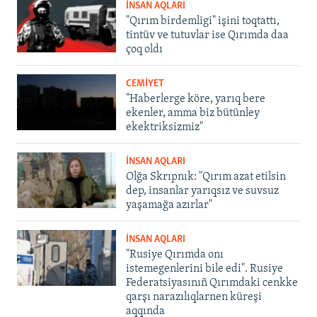
İNSAN AQLARI
"Qırım birdemligi" işini toqtattı,
tintüv ve tutuvlar ise Qırımda daa
çoq oldı
CEMİYET
"Haberlerge köre, yarıq bere
ekenler, amma biz bütünley
ekektriksizmiz"
İNSAN AQLARI
Olğa Skrıpnık: "Qırım azat etilsin
dep, insanlar yarıqsız ve suvsuz
yaşamağa azırlar"
İNSAN AQLARI
"Rusiye Qırımda onı
istemegenlerini bile edi". Rusiye
Federatsiyasınıñ Qırımdaki cenkke
qarşı narazılıqlarnen küreşi
aqqında