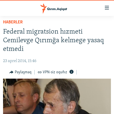
Link
açıqlığı
Esas
HABERLER
mündericege
HABERLER
Federal migratsion hızmeti
qaytmaq
SİYASET
Baş
Cemilevge Qırımğa kelmege yasaq
İQTİSADİYAT
navigatsiyağa
etmedi
qaytmaq
CEMİYET
Qıdıruvğa
23 aprel 2014, 15:46
MEDENİYET
qaytmaq
Paylaşmaq
VPN-siz oquñız
İNSAN AQLARI
VİDEO
SÜRET
BLOGLAR
FİKİR