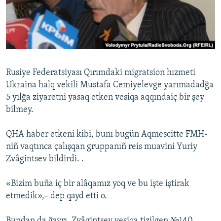
Русский
Українською
QOŞULIÑIZ!
Rusiye Federatsiyası Qırımdaki migratsion hızmeti
Ukraina halq vekili Mustafa Cemiyelevge yarımadadğa
5 yılğa ziyaretni yasaq etken vesiqa aqqındaiç bir şey
RFE/RS bütün saytları
bilmey.
QHA haber etkeni kibi, bunı bugün Aqmescitte FMH-
niñ vaqtınca çalışqan gruppanıñ reis muavini Yuriy
Zvâgintsev bildirdi. .
«Bizim buña iç bir alâqamız yoq ve bu işte iştirak
etmedik»,– dep qayd etti o.
Bundan da ğayrı, Zvâgintsev vesiqa tizilgen №140