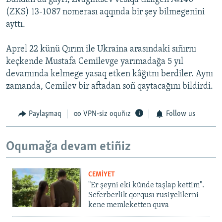
(ZKS) 13-1087 nomerası aqqında bir şey bilmegenini
ayttı.
Aprel 22 künü Qırım ile Ukraina arasındaki sıñırnı
keçkende Mustafa Cemilevge yarımadağa 5 yıl
devamında kelmege yasaq etken kâğıtnı berdiler. Aynı
zamanda, Cemilev bir aftadan soñ qaytacağını bildirdi.
Paylaşmaq
VPN-siz oquñız
Follow us
Oqumağa devam etiñiz
CEMİYET
"Er şeyni eki künde taşlap kettim".
Seferberlik qorqusı rusiyelilerni
kene memleketten quva