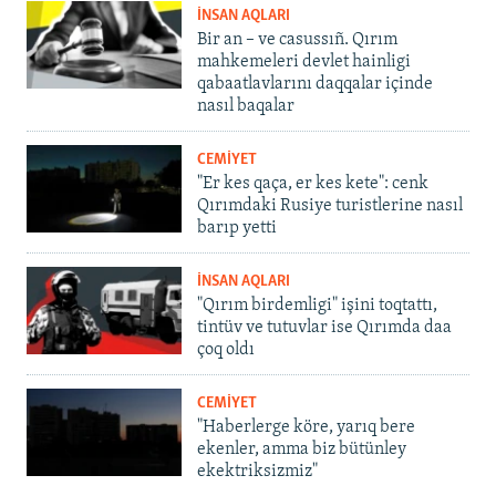
İNSAN AQLARI
Bir an – ve casussıñ. Qırım
mahkemeleri devlet hainligi
qabaatlavlarını daqqalar içinde
nasıl baqalar
CEMİYET
"Er kes qaça, er kes kete": cenk
Qırımdaki Rusiye turistlerine nasıl
barıp yetti
İNSAN AQLARI
"Qırım birdemligi" işini toqtattı,
tintüv ve tutuvlar ise Qırımda daa
çoq oldı
CEMİYET
"Haberlerge köre, yarıq bere
ekenler, amma biz bütünley
ekektriksizmiz"