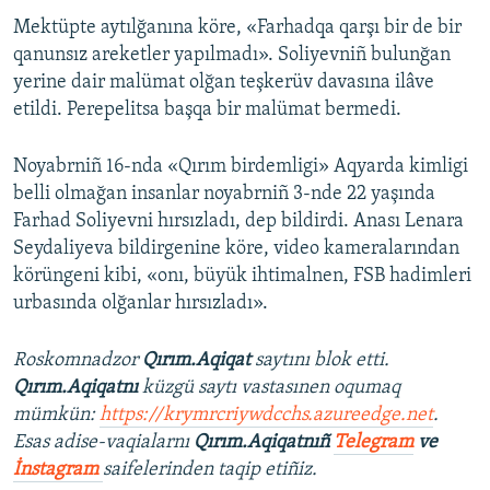
Mektüpte aytılğanına köre, «Farhadqa qarşı bir de bir
Русский
qanunsız areketler yapılmadı». Soliyevniñ bulunğan
Українською
yerine dair malümat olğan teşkerüv davasına ilâve
etildi. Perepelitsa başqa bir malümat bermedi.
QOŞULIÑIZ!
Noyabrniñ 16-nda «Qırım birdemligi» Aqyarda kimligi
belli olmağan insanlar noyabrniñ 3-nde 22 yaşında
Farhad Soliyevni hırsızladı, dep bildirdi. Anası Lenara
RFE/RS bütün saytları
Seydaliyeva bildirgenine köre, video kameralarından
körüngeni kibi, «onı, büyük ihtimalnen, FSB hadimleri
urbasında olğanlar hırsızladı».
Roskomnadzor
Qırım.Aqiqat
saytını blok etti.
Qırım.Aqiqatnı
küzgü saytı vastasınen oqumaq
mümkün:
https://krymrcriywdcchs.azureedge.net
.
Esas adise-vaqialarnı
Qırım.Aqiqatnıñ
Telegram
ve
İnstagram
saifelerinden taqip etiñiz.