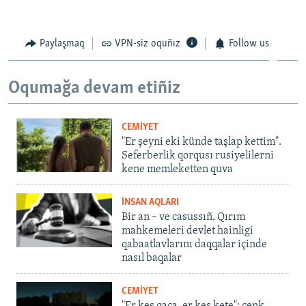
Paylaşmaq
VPN-siz oquñız
Follow us
Oqumağa devam etiñiz
CEMİYET
"Er şeyni eki künde taşlap kettim".
Seferberlik qorqusı rusiyelilerni
kene memleketten quva
İNSAN AQLARI
Bir an – ve casussıñ. Qırım
mahkemeleri devlet hainligi
qabaatlavlarını daqqalar içinde
nasıl baqalar
CEMİYET
"Er kes qaça, er kes kete": cenk