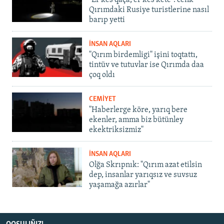
Qırımdaki Rusiye turistlerine nasıl
barıp yetti
İNSAN AQLARI
"Qırım birdemligi" işini toqtattı,
tintüv ve tutuvlar ise Qırımda daa
çoq oldı
CEMİYET
"Haberlerge köre, yarıq bere
ekenler, amma biz bütünley
ekektriksizmiz"
İNSAN AQLARI
Olğa Skrıpnık: "Qırım azat etilsin
dep, insanlar yarıqsız ve suvsuz
yaşamağa azırlar"