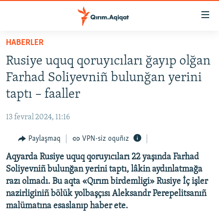
Link
açıqlığı
Esas
HABERLER
mündericege
HABERLER
Rusiye uquq qoruyıcıları ğayıp olğan
qaytmaq
SİYASET
Baş
Farhad Soliyevniñ bulunğan yerini
İQTİSADİYAT
navigatsiyağa
taptı – faaller
qaytmaq
CEMİYET
Qıdıruvğa
13 fevral 2024, 11:16
MEDENİYET
qaytmaq
Paylaşmaq
VPN-siz oquñız
İNSAN AQLARI
Aqyarda Rusiye uquq qoruyıcıları 22 yaşında Farhad
VİDEO
Soliyevniñ bulunğan yerini taptı, lâkin aydınlatmağa
SÜRET
razı olmadı. Bu aqta
«
Qırım birdemligi
»
Rusiye İç işler
BLOGLAR
nazirliginiñ bölük yolbaşçısı Aleksandr Perepelitsanıñ
malümatına esaslanıp haber ete.
FİKİR