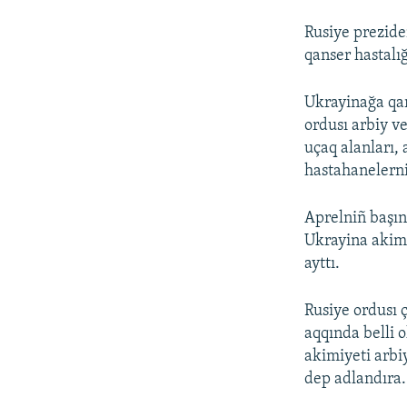
Rusiye prezide
qanser hastalı
Ukrayinağa qar
ordusı arbiy v
uçaq alanları, 
hastahanelerni
Aprelniñ başın
Ukrayina akimi
ayttı.
Rusiye ordusı ç
aqqında belli o
akimiyeti arbi
dep adlandıra.