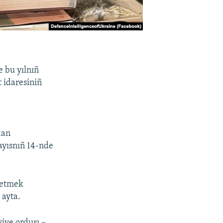
 bu yılnıñ
 idaresiniñ
dan
ayısnıñ 14-nde
 etmek
 ayta.
iye ordusı –