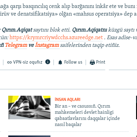
ağa qarşı basqıncılıq cenk alıp barğanını inkâr ete ve bun
tirüv ve denatsifikatsiya» olğan «mahsus operatsiya» dep a
r
Qırım.Aqiqat
saytını blok etti.
Qırım.Aqiqatnı
küzgü saytı 
ün:
https://krymrcriywdcchs.azureedge.net
. Esas adise-v
ıñ
Telegram
ve
İnstagram
saifelerinden taqip etiñiz.
VPN-siz oquñız
Follow us
Print
İNSAN AQLARI
Bir an – ve casussıñ. Qırım
mahkemeleri devlet hainligi
qabaatlavlarını daqqalar içinde
nasıl baqalar