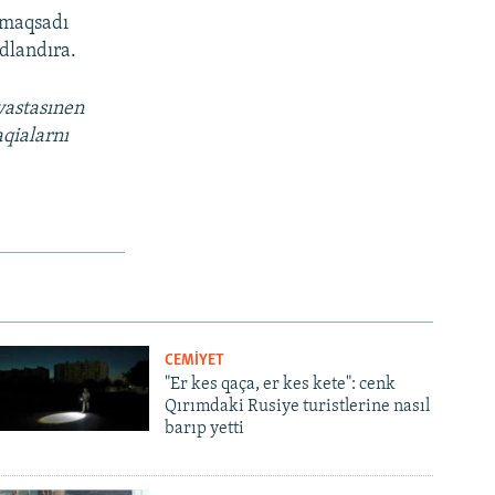
ı maqsadı
dlandıra.
vastasınen
aqialarnı
CEMİYET
"Er kes qaça, er kes kete": cenk
Qırımdaki Rusiye turistlerine nasıl
barıp yetti