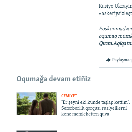
Rusiye Ukrayin
«askeriysizleş
Roskomnadzo
oqumaq mümk
Qırım.Aqiqatn
Paylaşmaq
Oqumağa devam etiñiz
CEMİYET
"Er şeyni eki künde taşlap kettim".
Seferberlik qorqusı rusiyelilerni
kene memleketten quva