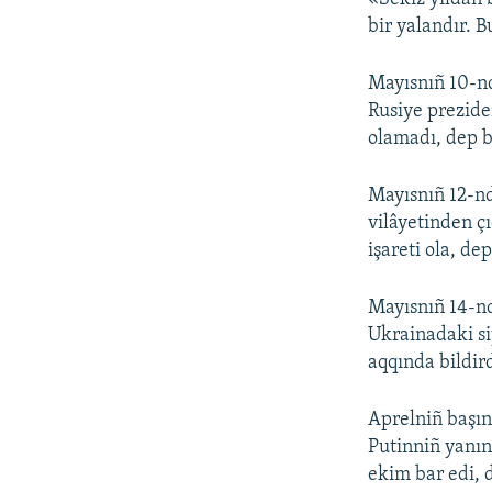
bir yalandır. B
Mayısnıñ 10-nd
Rusiye prezide
olamadı, dep b
Mayısnıñ 12-nd
vilâyetinden ç
işareti ola, dep
Mayısnıñ 14-nd
Ukrainadaki si
aqqında bildird
Aprelniñ başın
Putinniñ yanın
ekim bar edi, d