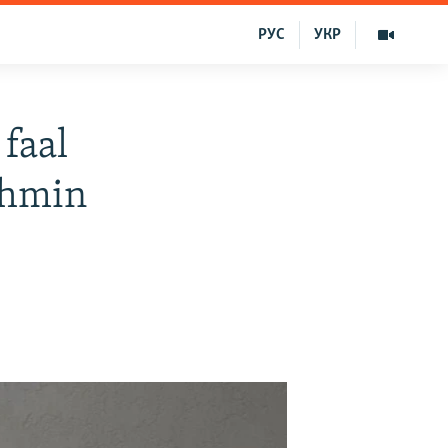
РУС
УКР
 faal
tahmin