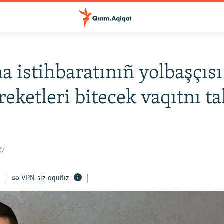
a istihbaratınıñ yolbaşçısı
reketleri bitecek vaqıtnı 
27
VPN-siz oquñız