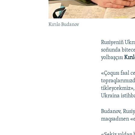
Kırılo Budanov
Rusiyeniñ Ukra
soñunda bitece
yolbaşçısı
Kırı
«Çoqusı faal c
topraqlarımız
tikleycekmiz»
Ukraina istihb
Budanov, Rusiy
maqsadınen «es
«Sekiz yıldan 