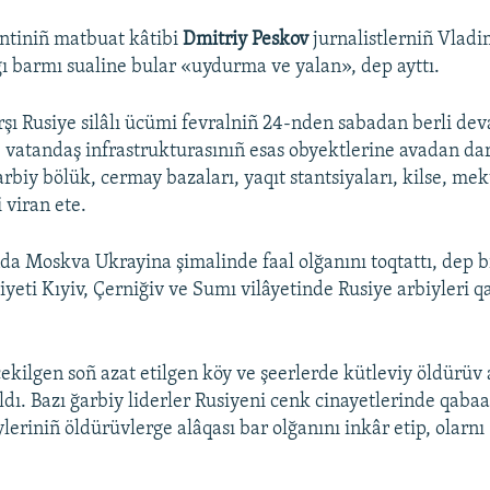
ntiniñ matbuat kâtibi
Dmitriy Peskov
jurnalistlerniñ Vladi
ğı barmı sualine bular «uydurma ve yalan», dep ayttı.
şı Rusiye silâlı ücümi fevralniñ 24-nden sabadan berli dev
e vatandaş infrastrukturasınıñ esas obyektlerine avadan da
arbiy bölük, cermay bazaları, yaqıt stantsiyaları, kilse, me
 viran ete.
da Moskva Ukrayina şimalinde faal olğanını toqtattı, dep b
yeti Kıyiv, Çerniğiv ve Sumı vilâyetinde Rusiye arbiyleri 
ekilgen soñ azat etilgen köy ve şeerlerde kütleviy öldürüv 
ldı. Bazı ğarbiy liderler Rusiyeni cenk cinayetlerinde qabaa
yleriniñ öldürüvlerge alâqası bar olğanını inkâr etip, olarn