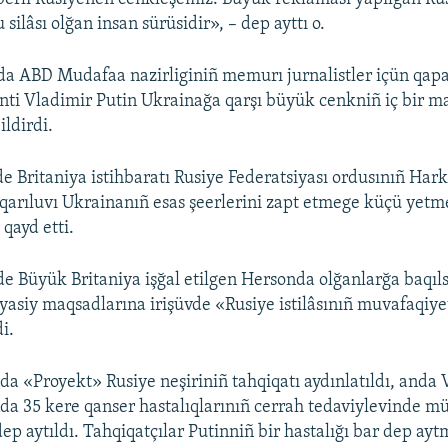
u silâsı olğan insan sürüsidir», – dep ayttı o.
a ABD Mudafaa nazirliginiñ memurı jurnalistler içün qapa
nti Vladimir Putin Ukrainağa qarşı büyük cenkniñ iç bir ma
ildirdi.
e Britaniya istihbaratı Rusiye Federatsiyası ordusınıñ Hark
ıqarıluvı Ukrainanıñ esas şeerlerini zapt etmege küçü yet
 qayd etti.
e Büyük Britaniya işğal etilgen Hersonda olğanlarğa baqıls
yasiy maqsadlarına irişüvde «Rusiye istilâsınıñ muvafaqiyet
i.
da «Proyekt» Rusiye neşiriniñ tahqiqatı aydınlatıldı, anda 
da 35 kere qanser hastalıqlarınıñ cerrah tedaviylevinde mü
ep aytıldı. Tahqiqatçılar Putinniñ bir hastalığı bar dep ayt