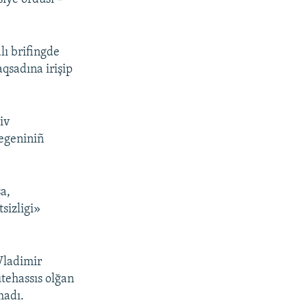
lı brifingde
qsadına irişip
iv
megeniniñ
a,
sizligi»
Vladimir
tehassıs olğan
madı.