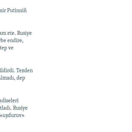
mir Putinniñ
am ete. Rusiye
rbe endire,
ktep ve
ildirdi. Tezden
qalmadı, dep
adiseleri
tladı. Rusiye
ı «uyduruv»