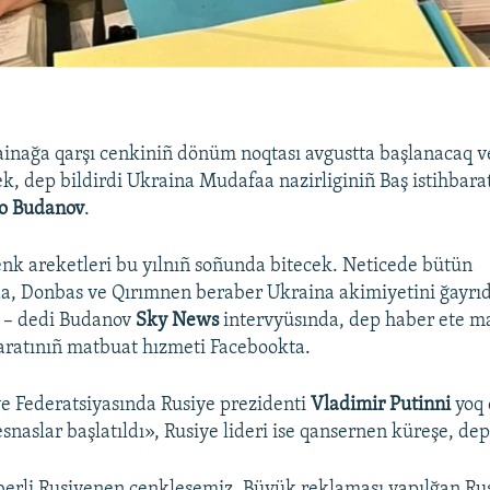
inağa qarşı cenkiniñ dönüm noqtası avgustta başlanacaq ve
k, dep bildirdi Ukraina Mudafaa nazirliginiñ Baş istihbarat
lo Budanov
.
enk areketleri bu yılnıñ soñunda bitecek. Neticede bütün
da, Donbas ve Qırımnen beraber Ukraina akimiyetini ğayrı
, – dedi Budanov
Sky News
intervyüsında, dep haber ete m
aratınıñ matbuat hızmeti Facebookta.
e Federatsiyasında Rusiye prezidenti
Vladimir Putinni
yoq
naslar başlatıldı», Rusiye lideri ise qansernen küreşe, dep
berli Rusiyenen cenkleşemiz. Büyük reklaması yapılğan Rus