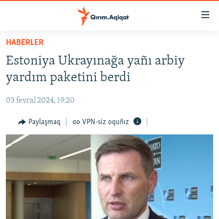
Link
açıqlığı
Esas
HABERLER
mündericege
HABERLER
Estoniya Ukrayınağa yañı arbiy
qaytmaq
SİYASET
Baş
yardım paketini berdi
İQTİSADİYAT
navigatsiyağa
qaytmaq
03 fevral 2024, 19:20
CEMİYET
Qıdıruvğa
MEDENİYET
Paylaşmaq
VPN-siz oquñız
qaytmaq
İNSAN AQLARI
VİDEO
SÜRET
BLOGLAR
FİKİR