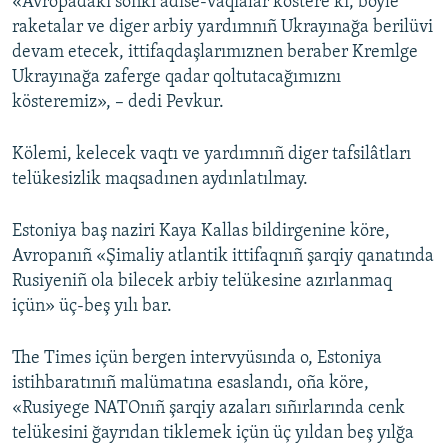
«Avropadaki soñki adise-vaqialar köstere ki, böyle
raketalar ve diger arbiy yardımnıñ Ukrayınağa berilüvi
devam etecek, ittifaqdaşlarımıznen beraber Kremlge
Ukrayınağa zaferge qadar qoltutacağımıznı
kösteremiz», – dedi Pevkur.
Kölemi, kelecek vaqtı ve yardımnıñ diger tafsilâtları
telükesizlik maqsadınen aydınlatılmay.
Estoniya baş naziri Kaya Kallas bildirgenine köre,
Avropanıñ «Şimaliy atlantik ittifaqnıñ şarqiy qanatında
Rusiyeniñ ola bilecek arbiy telükesine azırlanmaq
içün» üç-beş yılı bar.
The Times içün bergen intervyüsında o, Estoniya
istihbaratınıñ malümatına esaslandı, oña köre,
«Rusiyege NATOnıñ şarqiy azaları sıñırlarında cenk
telükesini ğayrıdan tiklemek içün üç yıldan beş yılğa