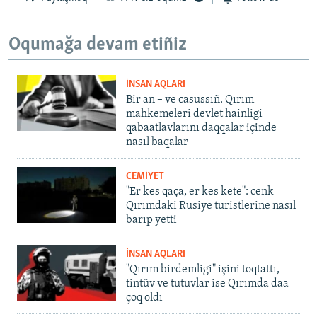
Oqumağa devam etiñiz
İNSAN AQLARI
Bir an – ve casussıñ. Qırım
mahkemeleri devlet hainligi
qabaatlavlarını daqqalar içinde
nasıl baqalar
CEMİYET
"Er kes qaça, er kes kete": cenk
Qırımdaki Rusiye turistlerine nasıl
barıp yetti
İNSAN AQLARI
"Qırım birdemligi" işini toqtattı,
tintüv ve tutuvlar ise Qırımda daa
çoq oldı