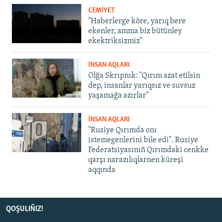
CEMİYET
"Haberlerge köre, yarıq bere
ekenler, amma biz bütünley
ekektriksizmiz"
İNSAN AQLARI
Olğa Skrıpnık: "Qırım azat etilsin
dep, insanlar yarıqsız ve suvsuz
yaşamağa azırlar"
İNSAN AQLARI
"Rusiye Qırımda onı
istemegenlerini bile edi". Rusiye
Federatsiyasınıñ Qırımdaki cenkke
qarşı narazılıqlarnen küreşi
aqqında
QOŞULIÑIZ!