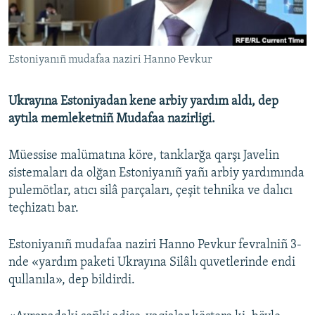
Русский
Українською
Estoniyanıñ mudafaa naziri Hanno Pevkur
QOŞULIÑIZ!
Ukrayına Estoniyadan kene arbiy yardım aldı, dep
aytıla memleketniñ Mudafaa nazirligi.
RFE/RS bütün saytları
Müessise malümatına köre, tanklarğa qarşı Javelin
sistemaları da olğan Estoniyanıñ yañı arbiy yardımında
pulemötlar, atıcı silâ parçaları, çeşit tehnika ve dalıcı
teçhizatı bar.
Estoniyanıñ mudafaa naziri Hanno Pevkur fevralniñ 3-
nde «yardım paketi Ukrayına Silâlı quvetlerinde endi
qullanıla», dep bildirdi.