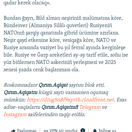
qadar kerek olacaq».
Bundan ğayrı, Bild alman neşiriniñ malümatına köre,
Bündesver (Almaniya Silâlı quvetleri) Rusiyeniñ
NATOnıñ şarqiy qanatında gibrid ücümine azırlana.
Neşir qayd etkenine köre, vesiqağa köre, NATO ve
Rusiye arasında vaziyet bu yıl fevral ayında kerginleşe
bile. Rusiye ve Ğarp areketleri ay-ay tarif etile, soñu ise
yüz biñlernen NATO askeriniñ yerleşmesi ve 2025
senesi yazda cenk başlanması ola.
Roskomnadzor
Qırım.Aqiqat
saytını blok etti.
Qırım.Aqiqatnı
küzgü saytı vastasınen oqumaq
mümkün:
https://d1ug5n8f9xpr1h.cloudfront.net
. Esas
adise-vaqialarnı
Qırım.Aqiqatnıñ
Telegram
ve
İnstagram
saifelerinden taqip etiñiz.
Paylaşmaq
VPN-siz oquñız
Follow us