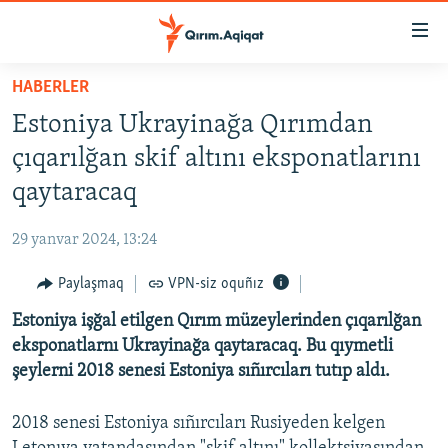
Link
açıqlığı
Esas
HABERLER
mündericege
HABERLER
Estoniya Ukrayinağa Qırımdan
qaytmaq
SİYASET
Baş
çıqarılğan skif altını eksponatlarını
İQTİSADİYAT
navigatsiyağa
qaytaracaq
qaytmaq
CEMİYET
Qıdıruvğa
29 yanvar 2024, 13:24
MEDENİYET
qaytmaq
Paylaşmaq
VPN-siz oquñız
İNSAN AQLARI
Estoniya işğal etilgen Qırım müzeylerinden çıqarılğan
VİDEO
eksponatlarnı Ukrayinağa qaytaracaq. Bu qıymetli
SÜRET
şeylerni 2018 senesi Estoniya sıñırcıları tutıp aldı.
BLOGLAR
2018 senesi Estoniya sıñırcıları Rusiyeden kelgen
FİKİR