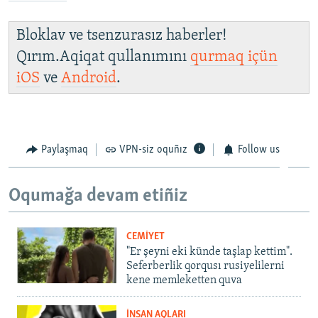
Bloklav ve tsenzurasız haberler!
Qırım.Aqiqat qullanımını
qurmaq içün
iOS
ve
Android
.
Paylaşmaq
VPN-siz oquñız
Follow us
Oqumağa devam etiñiz
CEMİYET
"Er şeyni eki künde taşlap kettim".
Seferberlik qorqusı rusiyelilerni
kene memleketten quva
İNSAN AQLARI