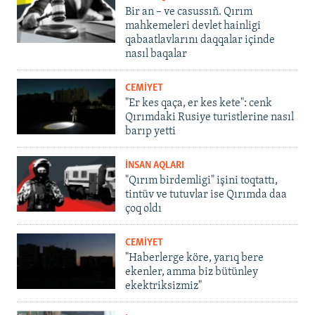
Bir an – ve casussıñ. Qırım
mahkemeleri devlet hainligi
qabaatlavlarını daqqalar içinde
nasıl baqalar
CEMİYET
"Er kes qaça, er kes kete": cenk
Qırımdaki Rusiye turistlerine nasıl
barıp yetti
İNSAN AQLARI
"Qırım birdemligi" işini toqtattı,
tintüv ve tutuvlar ise Qırımda daa
çoq oldı
CEMİYET
"Haberlerge köre, yarıq bere
ekenler, amma biz bütünley
ekektriksizmiz"