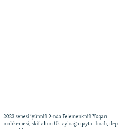
2023 senesi iyünniñ 9-nda Felemenkniñ Yuqarı
mahkemesi, skif altını Ukrayinağa qaytarılmalı, dep