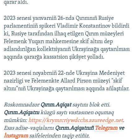
qarar aldı.
2023 senesi yanvarniñ 26-nda Qırımnıñ Rusiye
parlamentiniñ spikeri Vladimir Konstantinov bildirdi
ki, Rusiye tarafından ilhaq etilgen Qırım müzeyleri
Felemenk Yuqarı mahkemesine skif altını dep
adlandırılğan kollektsiyanıñ Ukrayinağa qaytarılması
aqqında qararğa kassatsion şikâyet yolladı.
2023 senesi noyabrniñ 22-nde Ukrayina Medeniyet
nazirligi ve Felemenkte Allard Pirson müzeyi "skif
altını"nıñ Ukrayinağa qaytarılması aqqında añlaştılar.
Roskomnadzor
Qırım.Aqiqat
saytını blok etti.
Qırım.Aqiqatnı
küzgü saytı vastasınen oqumaq
mümkün:
https://krymrcriywdcchs.azureedge.net
.
Esas adise-vaqialarnı
Qırım.Aqiqatnıñ
Telegram
ve
İnstagram
saifelerinden taqip etiñiz.