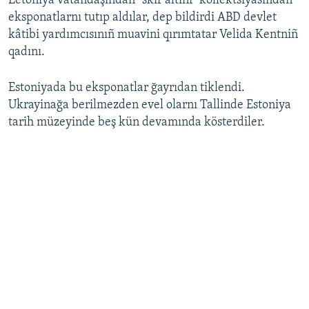
Letonıya vatandaşından "skif altını" kollektsiyasından
eksponatlarnı tutıp aldılar, dep bildirdi ABD devlet
Русский
kâtibi yardımcısınıñ muavini qırımtatar Velida Kentniñ
Українською
qadını.
QOŞULIÑIZ!
Estoniyada bu eksponatlar ğayrıdan tiklendi.
Ukrayinağa berilmezden evel olarnı Tallinde Estoniya
tarih müzeyinde beş kün devamında kösterdiler.
RFE/RS bütün saytları