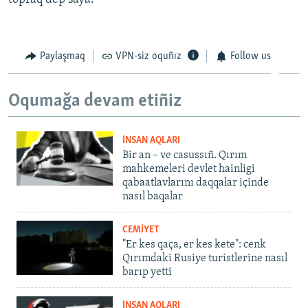
Paylaşmaq
VPN-siz oquñız
Follow us
Oqumağa devam etiñiz
İNSAN AQLARI
Bir an – ve casussıñ. Qırım
mahkemeleri devlet hainligi
qabaatlavlarını daqqalar içinde
nasıl baqalar
CEMİYET
"Er kes qaça, er kes kete": cenk
Qırımdaki Rusiye turistlerine nasıl
barıp yetti
İNSAN AQLARI