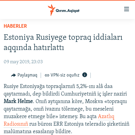
Link
açıqlığı
Esas
HABERLER
mündericege
HABERLER
Estoniya Rusiyege topraq iddiaları
qaytmaq
SİYASET
Baş
aqqında hatırlattı
İQTİSADİYAT
navigatsiyağa
qaytmaq
09 may 2019, 23:03
CEMİYET
Qıdıruvğa
MEDENİYET
Paylaşmaq
VPN-siz oquñız
qaytmaq
İNSAN AQLARI
Rusiye Estoniyağa topraqlarnıñ 5,2%-ını alâ daa
qaytarmadı, dep bildirdi Cumhuriyetniñ iç işler naziri
VİDEO
Mark Helme
. Onıñ aytqanına köre, Moskva «topraqnı
SÜRET
qaytarmağa, onıñ ivazını tölemege, bu meseleni
muzakere etmege bile» istemey. Bu aqta
Azatlıq
BLOGLAR
Radiosınıñ
rus bürosı ERR Estoniya teleradio şirketiniñ
FİKİR
malümatına esaslanıp bildire.