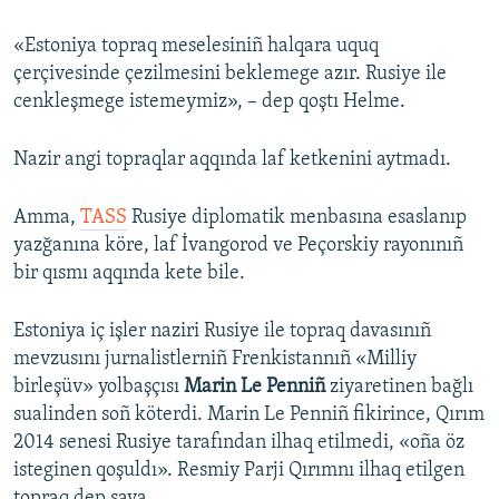
Русский
«Estoniya topraq meselesiniñ halqara uquq
çerçivesinde çezilmesini beklemege azır. Rusiye ile
Українською
cenkleşmege istemeymiz», – dep qoştı Helme.
QOŞULIÑIZ!
Nazir angi topraqlar aqqında laf ketkenini aytmadı.
Amma,
TASS
Rusiye diplomatik menbasına esaslanıp
RFE/RS bütün saytları
yazğanına köre, laf İvangorod ve Peçorskiy rayonınıñ
bir qısmı aqqında kete bile.
Estoniya iç işler naziri Rusiye ile topraq davasınıñ
mevzusını jurnalistlerniñ Frenkistannıñ «Milliy
birleşüv» yolbaşçısı
Marin Le Penniñ
ziyaretinen bağlı
sualinden soñ köterdi. Marin Le Penniñ fikirince, Qırım
2014 senesi Rusiye tarafından ilhaq etilmedi, «oña öz
isteginen qoşuldı». Resmiy Parji Qırımnı ilhaq etilgen
topraq dep saya.