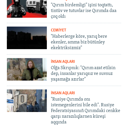
"Qırım birdemligi" işini toqtattı,
tintüv ve tutuvlar ise Qırımda daa
çoq oldı
CEMİYET
"Haberlerge köre, yarıq bere
ekenler, amma biz bütünley
ekektriksizmiz"
İNSAN AQLARI
Olğa Skrıpnık: "Qırım azat etilsin
dep, insanlar yarıqsız ve suvsuz
yaşamağa azırlar"
İNSAN AQLARI
"Rusiye Qırımda onı
istemegenlerini bile edi". Rusiye
Federatsiyasınıñ Qırımdaki cenkke
qarşı narazılıqlarnen küreşi
aqqında