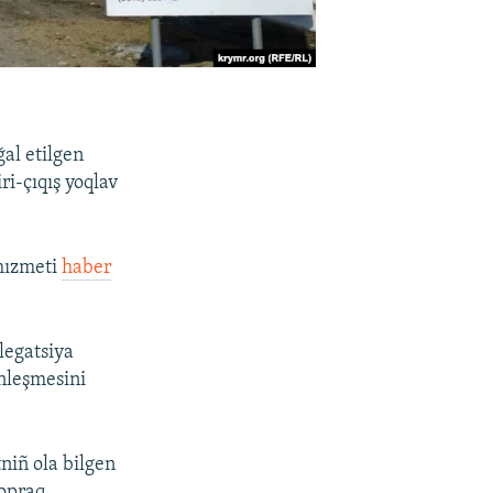
ğal etilgen
ri-çıqış yoqlav
 hızmeti
haber
legatsiya
inleşmesini
niñ ola bilgen
topraq