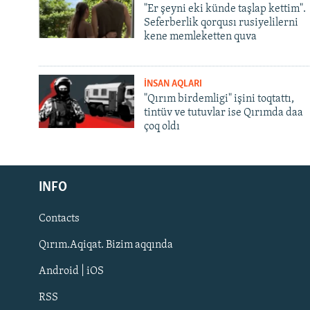
"Er şeyni eki künde taşlap kettim".
Seferberlik qorqusı rusiyelilerni
kene memleketten quva
İNSAN AQLARI
"Qırım birdemligi" işini toqtattı,
tintüv ve tutuvlar ise Qırımda daa
çoq oldı
Русский
INFO
Українською
Contacts
QOŞULIÑIZ!
Qırım.Aqiqat. Bizim aqqında
Android | iOS
RSS