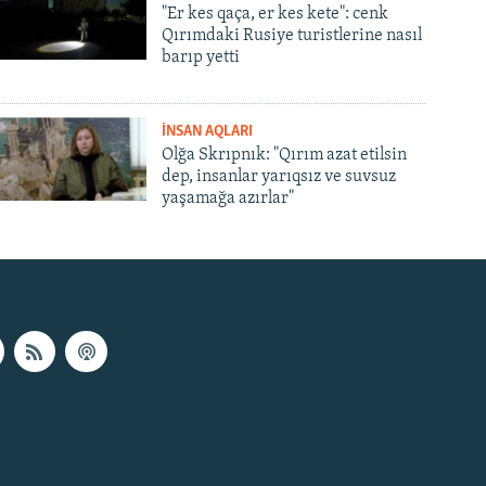
"Er kes qaça, er kes kete": cenk
Qırımdaki Rusiye turistlerine nasıl
barıp yetti
İNSAN AQLARI
Olğa Skrıpnık: "Qırım azat etilsin
dep, insanlar yarıqsız ve suvsuz
yaşamağa azırlar"