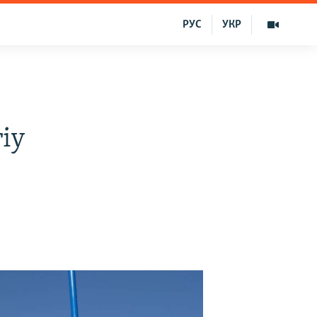
РУС
УКР
iy