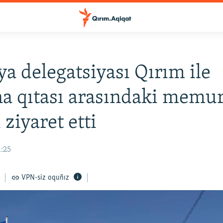
ya delegatsiyası Qırım ile
a qıtası arasındaki memur
 ziyaret etti
1:25
VPN-siz oquñız