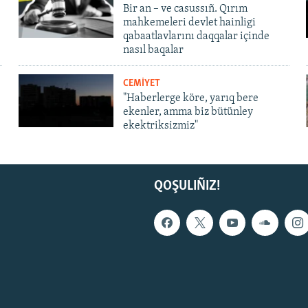
Bir an – ve casussıñ. Qırım
mahkemeleri devlet hainligi
qabaatlavlarını daqqalar içinde
nasıl baqalar
CEMİYET
"Haberlerge köre, yarıq bere
ekenler, amma biz bütünley
ekektriksizmiz"
QOŞULIÑIZ!