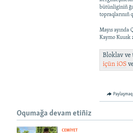
bütünliginiñ ğ
topraqlarınıñ 
Mayıs ayında Q
Kaymo Kuusk zi
Bloklav ve
içün
iOS
v
Paylaşmaq
Oqumağa devam etiñiz
CEMİYET