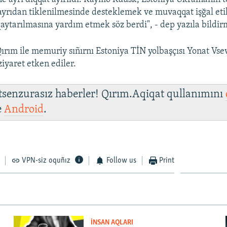
ayrıdan tiklenilmesinde desteklemek ve muvaqqat işğal eti
qaytarılmasına yardım etmek söz berdi", - dep yazıla bildi
ırım ile memuriy sıñırnı Estoniya TİN yolbaşçısı Yonat Vsev
yaret etken ediler.
 tsenzurasız haberler! Qırım.Aqiqat qullanımını
e
Android
.
VPN-siz oquñız
Follow us
Print
İNSAN AQLARI