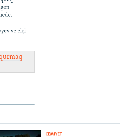
lgen
rmede.
yev ve elçi
qurmaq
CEMİYET