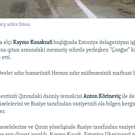
viy arhiv fotosı
a elçi
Kaymo Kuusknıñ
başlığında Estoniya delagatsiyası iş
ina qıtası arasındaki memuriy sıñırda yerleşken "Çonğar" ki
 etti.
evlet sıñır hızmetiniñ Herson sıñır müfrezesiniñ matbuat
entiniñ Qırımdaki daimiy temsilcisi
Anton Körineviç
ile de
üselelerini ve Rusiye tarafından vaziyetniñ ola bilgen kerg
er.
meselelerine ve Qırım yönelişinde Rusiye tarafından vaziyet
e ayrı diqqat ayırıldı. Kaymo Kuusk, Estoniya Ukrainanıñ 