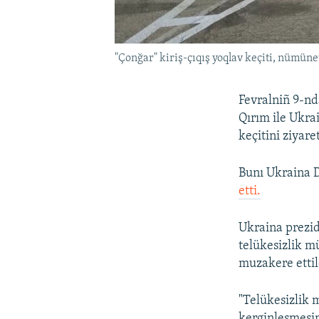
"Çonğar" kiriş-çıqış yoqlav keçiti, nümüne
Fevralniñ 9-nd
Qırım ile Ukra
keçitini ziyaret
Bunı Ukraina D
etti.
Ukraina prezid
telükesizlik m
muzakere ettil
"Telükesizlik 
kerginleşmesin