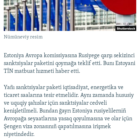
Русский
Українською
Nümüneviy resim
QOŞULIÑIZ!
Estoniya Avropa komissiyasına Rusiyege qarşı sekizinci
sanktsiyalar paketini qoymağa teklif etti. Bunı Estoyani
RFE/RS bütün saytları
TİN matbuat hızmeti haber etti.
Yañı sanktsiyalar paketi iqtisadiyat, energetika ve
ticaret saalarına tesir etmelidir. Aynı zamanda hususiy
ve uquqiy şahıslar içün sanktsiyalar cedveli
kenişletilmeli. Bundan ğayrı Estoniya rusiyelilerniñ
Avropağa seyaatlarına yasaq qoyulmasına ve olar içün
Şengen viza zonasınıñ qapatılmasına irişmek
niyetindedir.