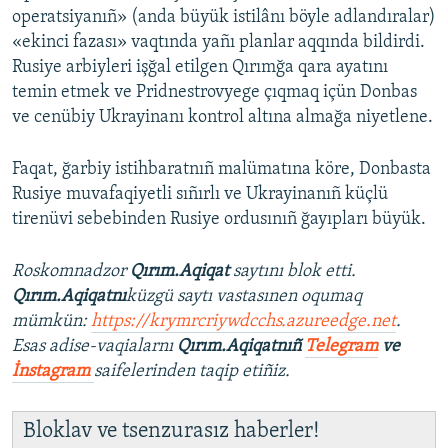
operatsiyanıñ» (anda büyük istilânı böyle adlandıralar)
«ekinci fazası» vaqtında yañı planlar aqqında bildirdi.
Rusiye arbiyleri işğal etilgen Qırımğa qara ayatını
temin etmek ve Pridnestrovyege çıqmaq içün Donbas
ve cenübiy Ukrayinanı kontrol altına almağa niyetlene.
Faqat, ğarbiy istihbaratnıñ malümatına köre, Donbasta
Rusiye muvafaqiyetli sıñırlı ve Ukrayinanıñ küçlü
tirenüvi sebebinden Rusiye ordusınıñ ğayıpları büyük.
Roskomnadzor
Qırım.Aqiqat
saytını blok etti.
Qırım.Aqiqatnı
küzgü saytı vastasınen oqumaq
mümkün:
https://krymrcriywdcchs.azureedge.net
.
Esas adise-vaqialarnı
Qırım.Aqiqatnıñ
Telegram
ve
İnstagram
saifelerinden taqip etiñiz.
Bloklav ve tsenzurasız haberler!