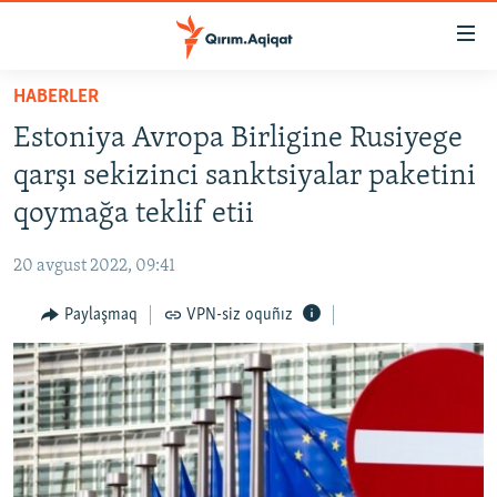
Link
açıqlığı
Esas
HABERLER
mündericege
HABERLER
Estoniya Avropa Birligine Rusiyege
qaytmaq
SİYASET
Baş
qarşı sekizinci sanktsiyalar paketini
İQTİSADİYAT
navigatsiyağa
qoymağa teklif etii
qaytmaq
CEMİYET
Qıdıruvğa
20 avgust 2022, 09:41
MEDENİYET
qaytmaq
Paylaşmaq
VPN-siz oquñız
İNSAN AQLARI
VİDEO
SÜRET
BLOGLAR
FİKİR