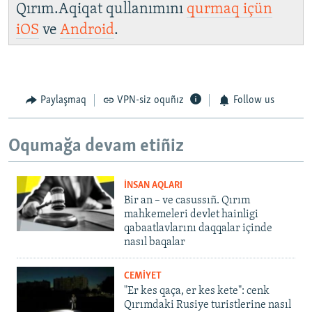
Qırım.Aqiqat qullanımını
qurmaq içün
iOS
ve
Android
.
Paylaşmaq
VPN-siz oquñız
Follow us
Oqumağa devam etiñiz
İNSAN AQLARI
Bir an – ve casussıñ. Qırım
mahkemeleri devlet hainligi
qabaatlavlarını daqqalar içinde
nasıl baqalar
CEMİYET
"Er kes qaça, er kes kete": cenk
Qırımdaki Rusiye turistlerine nasıl