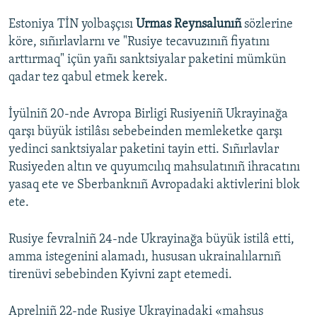
Estoniya TİN yolbaşçısı
Urmas Reynsalunıñ
sözlerine
köre, sıñırlavlarnı ve "Rusiye tecavuzınıñ fiyatını
arttırmaq" içün yañı sanktsiyalar paketini mümkün
qadar tez qabul etmek kerek.
İyülniñ 20-nde Avropa Birligi Rusiyeniñ Ukrayinağa
qarşı büyük istilâsı sebebeinden memleketke qarşı
yedinci sanktsiyalar paketini tayin etti. Sıñırlavlar
Rusiyeden altın ve quyumcılıq mahsulatınıñ ihracatını
yasaq ete ve Sberbanknıñ Avropadaki aktivlerini blok
ete.
Rusiye fevralniñ 24-nde Ukrayinağa büyük istilâ etti,
amma istegenini alamadı, hususan ukrainalılarnıñ
tirenüvi sebebinden Kyivni zapt etemedi.
Aprelniñ 22-nde Rusiye Ukrayinadaki «mahsus