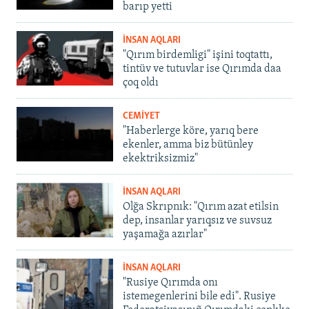
barıp yetti
İNSAN AQLARI
"Qırım birdemligi" işini toqtattı,
tintüv ve tutuvlar ise Qırımda daa
çoq oldı
CEMİYET
"Haberlerge köre, yarıq bere
ekenler, amma biz bütünley
ekektriksizmiz"
İNSAN AQLARI
Olğa Skrıpnık: "Qırım azat etilsin
dep, insanlar yarıqsız ve suvsuz
yaşamağa azırlar"
İNSAN AQLARI
"Rusiye Qırımda onı
istemegenlerini bile edi". Rusiye