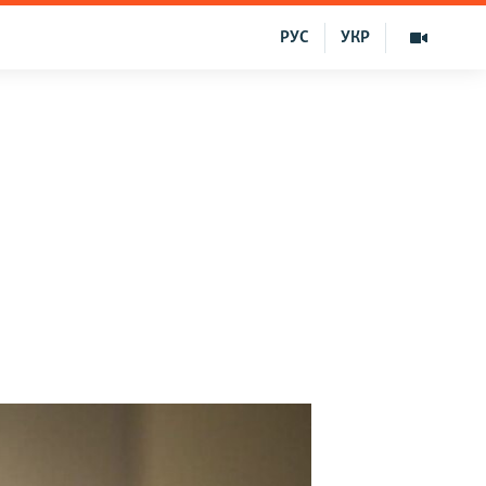
РУС
УКР