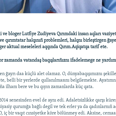
li ve bloger Lutfiye Zudiyeva Qırımdaki insan aqları vaziyet
e qırımtatar halqınıñ problemleri, halqnı birleştirgen ğay
ger aktual meseleleri aqqında Qırım.Aqiqatqa tarif ete.
zor zamanda vatandaş baqışlarıñıznı ifadelemege ne yardım
en ğayrı daa küçlü alet olamaz. O, dünyabaqışımıznı şekill
ete, belli bir yerlerde qullanılmasını belgilemekte. Ayatım
aña ilham bere ve bu qıyın zamanlarda küç qata.
2014 senesinden evel de aynı edi. Adaletsizlikke qarşı küre
siyasiy qurumğa bağlı degil ve tek erler ya da qadınlarnıñ a
O, iç bir vaqıt cınsiyetke köre bölünmey edi. Aksine, cemaa