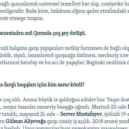
bağlı qanunlarnıñ universal temelleri bar olıp, cınsiyetke
berilgendir. Buña köre, imkânım olğanı qadar etrafımdaki 
tesir etmege tırışam.
enesinden soñ Qırımda çoq şey deñişti.
niñ halqıma qarşı yapqanları tarihiy hatıranen de bağlı olı
ünlik, ziyalı, imamlarnıñ qurşunğa tizilmesi, mecburiy icre
rtlarımız hatırlay ve bu acı ile yaşaylar. Bugünki nesilimiz 
a farqlı baqışları içün kim zarar kördi?
lar çoq oldı. Amma büyük iz qaldırğan adisler bar. Yaqın dos
l, meşur insanlar maneviy basqığa oğradı. Martnıñ 22-nde
v
tutuldı, mayısnıñ 21-nde –
Server Mustafayev
, iyülniñ 19
gen
Gülsum Aliyevağa
qarşı cinaiy iş açıldı. 2018 senesi yaz
a başladı. Uquq qoruyıcılar bunı provokatsiya maqsadınen