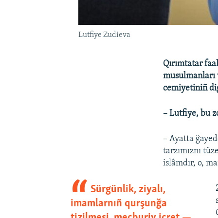
Lutfiye Zudieva
Qırımtatar faa
musulmanları v
cemiyetiniñ di
– Lutfiye, bu 
– Ayatta ğayed
tarzımıznı tüz
islâmdır, o, m
Sürgünlik, ziyalı,
imamlarnıñ qurşunğa
tizilmesi, mecburiy icret —