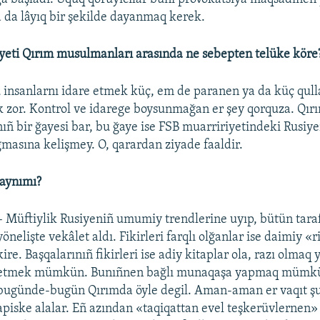
da lâyıq bir şekilde dayanmaq kerek.
yeti Qırım musulmanları arasında ne sebepten telüke köre
u insanlarnı idare etmek küç, em de paranen ya da küç qul
 zor. Kontrol ve idarege boysunmağan er şey qorquza. Qır
ñ bir ğayesi bar, bu ğaye ise FSB muarririyetindeki Rusiy
masına kelişmey. O, qarardan ziyade faaldir.
 aynımı?
– Müftiylik Rusiyeniñ umumiy trendlerine uyıp, bütün taraf
yönelişte vekâlet aldı. Fikirleri farqlı olğanlar ise daimiy «
kire. Başqalarınıñ fikirleri ise adiy kitaplar ola, razı olmaq 
etmek mümkün. Bunıñnen bağlı munaqaşa yapmaq müm
bugünde-bugün Qırımda öyle degil. Aman-aman er vaqıt ş
apiske alalar. Eñ azından «taqiqattan evel teşkerüvlernen»