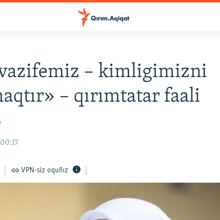
vazifemiz – kimligimizni
aqtır» – qırımtatar faali
v
 00:17
VPN-siz oquñız