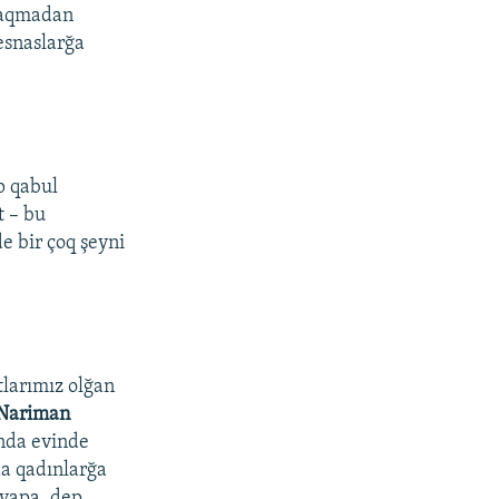
 baqmadan
esnaslarğa
p qabul
t – bu
de bir çoq şeyni
tlarımız olğan
Nariman
-nda evinde
da qadınlarğa
 yapa, dep