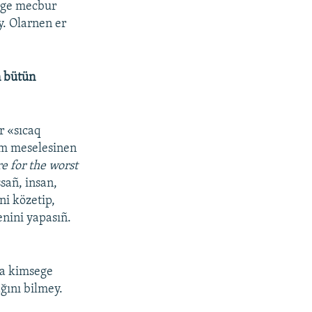
mege mecbur
y. Olarnen er
n bütün
r «sıcaq
ım meselesinen
e for the worst
sañ, insan,
ni közetip,
enini yapasıñ.
qa kimsege
ğını bilmey.