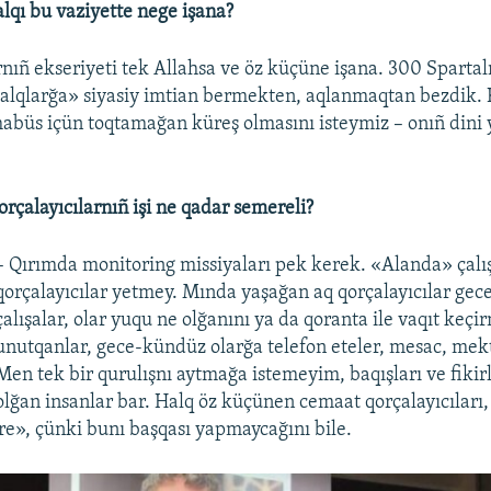
alqı bu vaziyette nege işana?
rnıñ ekseriyeti tek Allahsa ve öz küçüne işana. 300 Spartal
alqlarğa» siyasiy imtian bermekten, aqlanmaqtan bezdik. 
 mabüs içün toqtamağan küreş olmasını isteymiz – onıñ dini 
orçalayıcılarnıñ işi ne qadar semereli?
– Qırımda monitoring missiyaları pek kerek. «Alanda» çalı
qorçalayıcılar yetmey. Mında yaşağan aq qorçalayıcılar ge
çalışalar, olar yuqu ne olğanını ya da qoranta ile vaqıt keç
unutqanlar, gece-kündüz olarğa telefon eteler, mesac, mek
Men tek bir qurulışnı aytmağa istemeyim, baqışları ve fikirl
olğan insanlar bar. Halq öz küçünen cemaat qorçalayıcıları, 
üre», çünki bunı başqası yapmaycağını bile.