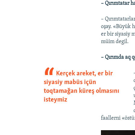
– Qırımtatar h
– Qırımtatarla
oşay. «Büyük h
er bir siyasiy
müim degil.
– Qırımda aq q
Kerçek areket, er bir
siyasiy mabüs içün
toqtamağan küreş olmasını
isteymiz
faallerni «öst