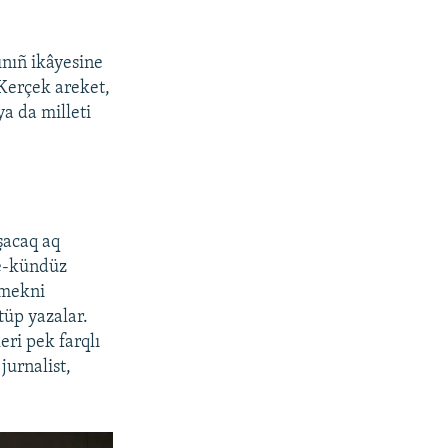
ınıñ ikâyesine
Kerçek areket,
ya da milleti
şacaq aq
ce-kündüz
irmekni
tüp yazalar.
eri pek farqlı
jurnalist,