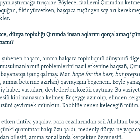
qıyınlaştırmağa tırışalar. Böylece, faallerni Qırımdan ket
oquğan, fikir yürsetken, başqaca tüşüngen soyları kerekme
kler.
ñizce, dünya toplulığı Qırımda insan aqlarını qorçalamaq içü
anamı?
e şübenen baqam, amma halqara toplulıqnıñ dünyanıñ dige
 musulmanlarnıñ problemlerini nasıl etkenine baqsañ, Qır
n beyanatqa işanç qalmay. Men
hope for the best, but prepar
e, amma beterine azırlañ) qavrayışını begenem. Böyle yanaş
eviy haber vastaları, devletlerden közüñ qaytmay. Bu vaziyet
esiñ kibi manasına kelmey. Er şeyge azır olıp, elinden kelg
üzüni çevirmek mümkün. Rabbiñe nenen kelecegiñ müim.
 etken tintüv, yaqalav, para cezalarından soñ Allahtan baş
 çünki qırımtatar halqı özü qaldı, medeniy dünya ne yapaca
dan bilesiñ, amma zor allarda kerçekten ögrenesiñ.