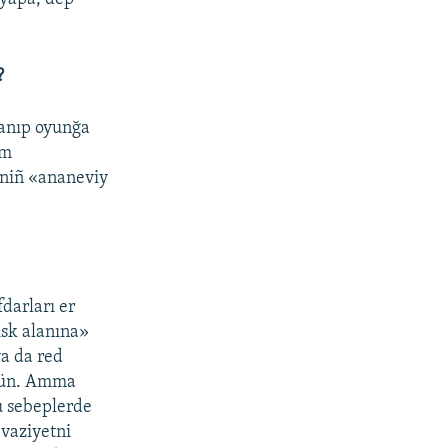
?
lanıp oyunğa
ım
eniñ «ananeviy
darları er
risk alanına»
ya da red
kün. Amma
u sebeplerde
 vaziyetni