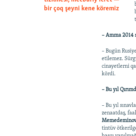
bir çoq şeyni kene köremiz
– Amma 2014 s
– Bugün Rusiye
etilemez. Sürg
cinayetlerni qa
kördi.
– Bu yıl Qırımd
– Bu yıl sınav
zenaatdaş, faa
Memedemino
tintüv ötkeril
basqı yapılmağ