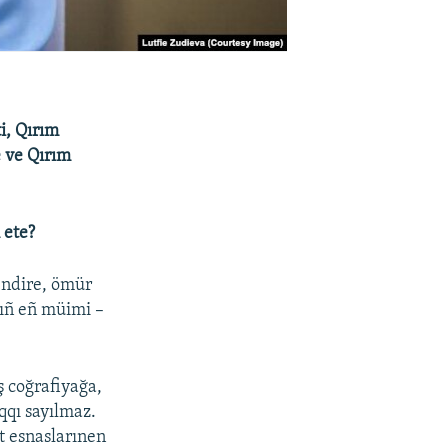
i, Qırım
e ve Qırım
 ete?
endire, ömür
nıñ eñ müimi –
ş coğrafiyağa,
qqı sayılmaz.
t esnaslarınen