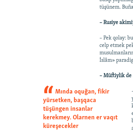
tüşünem. Buña 
– Rusiye akimi
– Pek qolay: b
celp etmek pek
musulmanlarını
İslâm» paradig
– Müftiylik de
Mında oquğan, fikir
yürsetken, başqaca
tüşüngen insanlar
kerekmey. Olarnen er vaqıt
küreşecekler