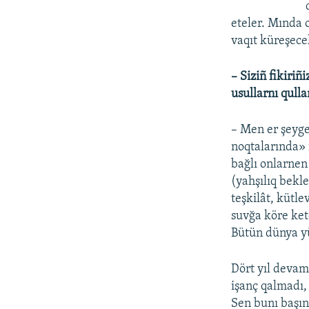
eteler. Mında 
vaqıt küreşece
– Siziñ fikiri
usullarnı qull
– Men er şeyg
noqtalarında»
bağlı onlarne
(yahşılıq bekl
teşkilât, kütl
suvğa köre ket
Bütün dünya y
Dört yıl devam
işanç qalmadı,
Sen bunı başın