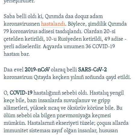
yerleştirdiler.
Saba belli oldı ki, Qırımda daa doquz adam
koronavirusnen
hastalandı
. Böylece, şimdilik Qırımda
79 koronavirus adisesi tasdıqlandı. Olardan 20-si
çetelden ketirildi, 10-u Rusiyeden ketirildi, 49 adise -
yerli adiselerdir. Aqyarda umumen 36 COVID-19
hastası bar.
Daa evel
2019-nCoV
olaraq belli
SARS-CoV-2
koronavirusı Qıtayda keçken yılnıñ soñunda qayd etildi.
O,
COVID-19
hastalığınıñ sebebi oldı. Hastalıq yengil
keçe bile, bazı insanlarda suvuqlanuv ve gripp
alâmetleri, yüksek sıcaq ve öksürüv körüne bile. Bu
ölüm sebebi ola bilgen pnevmoniyağa keçmesi
mümkün. Hastalarnıñ ekseriyeti tüzele; çoqusı allarda
immunitet sisteması zayıf olğan insanlar, hususan