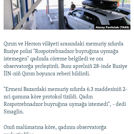
Русский
Українською
QOŞULIÑIZ!
Qırım ve Herson vilâyeti arasındaki memuriy sıñırda
Rusiye polisi "Rospotrebnadzor buyruğına uymağa
istemegen" qadında cöreme belgiledi ve onı
RFE/RS bütün saytları
observatorğa yerleştirdi. Bunı aprelniñ 28-inde Rusiye
İİN-niñ Qırım boyunca reberi bildirdi.
"Ermeni Bazardaki memuriy sıñırda 6.3 maddesiniñ 2-
nci qısmına köre protokol tizildi. Qadın
Rospotrebnadzor buyruğına uymağa istemedi", - dedi
Smaglin.
Onıñ malümatına köre, qadınnı observatorğa