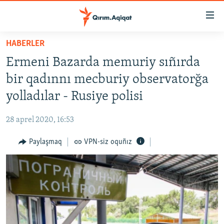
Link
açıqlığı
Esas
HABERLER
mündericege
HABERLER
Ermeni Bazarda memuriy sıñırda
qaytmaq
SİYASET
Baş
bir qadınnı mecburiy observatorğa
İQTİSADİYAT
navigatsiyağa
yolladılar - Rusiye polisi
qaytmaq
CEMİYET
Qıdıruvğa
28 aprel 2020, 16:53
MEDENİYET
qaytmaq
Paylaşmaq
VPN-siz oquñız
İNSAN AQLARI
VİDEO
SÜRET
BLOGLAR
FİKİR