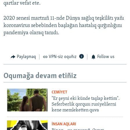
qartlar vefat ete.
2020 senesi martnıñ 11-nde Dünya sağlıq teşkilâtı yañı
koronavirus sebebinden başlağan hastalıq qırğınlığını
pandemiya olaraq tanıdı.
Paylaşmaq
VPN-siz oquñız
Follow us
Oqumağa devam etiñiz
CEMİYET
"Er şeyni eki künde taşlap kettim".
Seferberlik qorqusı rusiyelilerni
kene memleketten quva
İNSAN AQLARI