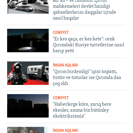
Bir an – ve casussıñ. Qırım
mahkemeleri devlet hainligi
qabaatlavlarını daqqalar içinde
nasıl baqalar
CEMİYET
"Er kes qaça, er kes kete": cenk
Qırımdaki Rusiye turistlerine nasıl
barıp yetti
İNSAN AQLARI
"Qırım birdemligi" işini toqtattı,
tintüv ve tutuvlar ise Qırımda daa
çoq oldı
CEMİYET
"Haberlerge köre, yarıq bere
ekenler, amma biz bütünley
ekektriksizmiz"
İNSAN AQLARI