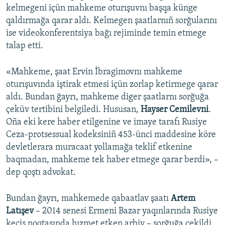
kelmegeni içün mahkeme oturışuvnı başqa künge
qaldırmağa qarar aldı. Kelmegen şaatlarnıñ sorğularını
ise videokonferentsiya bağı rejiminde temin etmege
talap etti.
«Mahkeme, şaat Ervin İbragimovnı mahkeme
oturışuvında iştirak etmesi içün zorlap ketirmege qarar
aldı. Bundan ğayrı, mahkeme diger şaatlarnı sorğuğa
çeküv tertibini belgiledi. Hususan,
Hayser Cemilevni
.
Oña eki kere haber etilgenine ve imaye tarafı Rusiye
Ceza-protsessual kodeksiniñ 453-ünci maddesine köre
devletlerara muracaat yollamağa teklif etkenine
baqmadan, mahkeme tek haber etmege qarar berdi», –
dep qoştı advokat.
Bundan ğayrı, mahkemede qabaatlav şaatı
Artem
Latışev
– 2014 senesi Ermeni Bazar yaqınlarında Rusiye
keçiş noqtasında hızmet etken arbiy – sorğuğa çekildi.