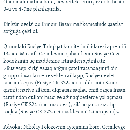
Onıñ malümatına köre, nevbetteki oturışuv dekabrniñ
3-ü ve 4-üne planlaştırıla.
Bir kün evelsi de Ermeni Bazar mahkemesinde şaatlar
sorğuğa çekildi.
Qırımdaki Rusiye Tahqiqat komitetiniñ idaresi aprelniñ
13-nde Mustafa Cemilevniñ qabaatlavını Rusiye Ceza
kodeksiniñ üç maddesine istinaden aydınlattı:
«Rusiyege kirişi yasaqlanğan çetel vatandaşınıñ bir
gruppa insanlarnen evelden añlaşıp, Rusiye devlet
sıñırını keçüv (Rusiye CK 322-nci maddesiniñ 3-ünci
qısmı); nariye silâsını diqqatsız saqlav, onıñ başqa insan
tarafından qullanılması ve ağır aqibetlerge yol açması
(Rusiye CK 224-ünci maddesi); silânı qanunsız alıp
saqlav (Rusiye CK 222-nci maddesiniñ 1-inci qısmı)».
Advokat Nikolay Polozovnıñ aytqanına köre, Cemilevge