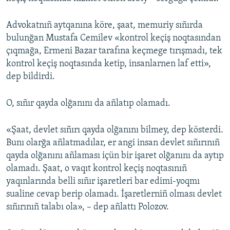
Advokatnıñ aytqanına köre, şaat, memuriy sıñırda
bulunğan Mustafa Cemilev «kontrol keçiş noqtasından
çıqmağa, Ermeni Bazar tarafına keçmege tırışmadı, tek
kontrol keçiş noqtasında ketip, insanlarnen laf etti»,
dep bildirdi.
O, sıñır qayda olğanını da añlatıp olamadı.
«Şaat, devlet sıñırı qayda olğanını bilmey, dep kösterdi.
Bunı olarğa añlatmadılar, er angi insan devlet sıñırınıñ
qayda olğanını añlaması içün bir işaret olğanını da aytıp
olamadı. Şaat, o vaqıt kontrol keçiş noqtasınıñ
yaqınlarında belli sıñır işaretleri bar edimi-yoqmı
sualine cevap berip olamadı. İşaretlerniñ olması devlet
sıñırınıñ talabı ola», – dep añlattı Polozov.