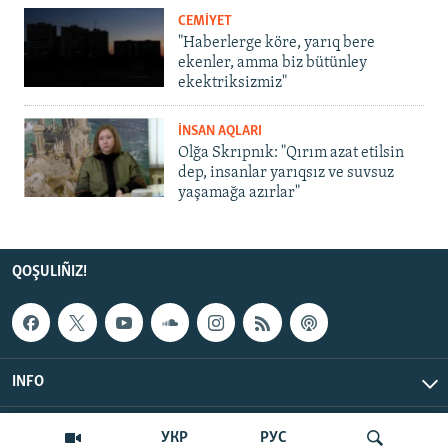
CEMİYET
"Haberlerge köre, yarıq bere
ekenler, amma biz bütünley
ekektriksizmiz"
İNSAN AQLARI
Olğa Skrıpnık: "Qırım azat etilsin
dep, insanlar yarıqsız ve suvsuz
yaşamağa azırlar"
QOŞULIÑIZ!
INFO
© Qırım.Aqiqat, 2026 | All Rights Reserved.
УКР
РУС