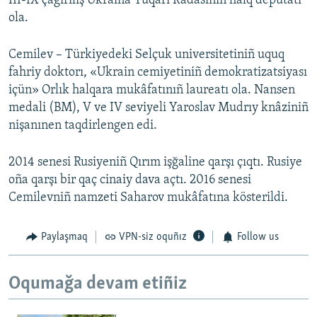
III-IX çağırılış Ukraina Yuqarı Radasınıñ halq deputatı
ola.
Cemilev – Türkiyedeki Selçuk universitetiniñ uquq
fahriy doktorı, «Ukrain cemiyetiniñ demokratizatsiyası
içün» Orlık halqara mukâfatınıñ laureatı ola. Nansen
medali (BM), V ve IV seviyeli Yaroslav Mudrıy knâziniñ
nişanınen taqdirlengen edi.
2014 senesi Rusiyeniñ Qırım işğaline qarşı çıqtı. Rusiye
oña qarşı bir qaç cinaiy dava açtı. 2016 senesi
Cemilevniñ namzeti Saharov mukâfatına kösterildi.
Paylaşmaq
VPN-siz oquñız
Follow us
Oqumağa devam etiñiz