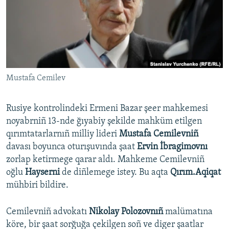
Русский
Українською
QOŞULIÑIZ!
Mustafa Cemilev
Rusiye kontrolindeki Ermeni Bazar şeer mahkemesi
RFE/RS bütün saytları
noyabrniñ 13-nde ğıyabiy şekilde mahküm etilgen
qırımtatarlarnıñ milliy lideri
Mustafa Cemilevniñ
davası boyunca oturışuvında şaat
Ervin İbragimovnı
zorlap ketirmege qarar aldı. Mahkeme Cemilevniñ
oğlu
Hayserni
de diñlemege istey. Bu aqta
Qırım.Aqiqat
mühbiri bildire.
Cemilevniñ advokatı
Nikolay Polozovnıñ
malümatına
köre, bir şaat sorğuğa çekilgen soñ ve diger şaatlar