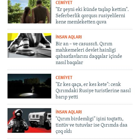
CEMİYET
"Er şeyni eki künde taşlap kettim".
Seferberlik qorqusı rusiyelilerni
kene memleketten quva
İNSAN AQLARI
Bir an – ve casussıñ. Qırım
mahkemeleri devlet hainligi
qabaatlavlarını daqqalar içinde
nasıl baqalar
CEMİYET
"Er kes qaça, er kes kete": cenk
Qırımdaki Rusiye turistlerine nasıl
barıp yetti
İNSAN AQLARI
"Qırım birdemligi" işini toqtattı,
tintüv ve tutuvlar ise Qırımda daa
çoq oldı