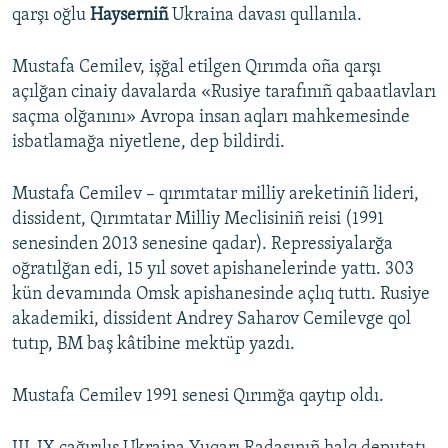
qarşı oğlu
Hayserniñ
Ukraina davası qullanıla.
Mustafa Cemilev, işğal etilgen Qırımda oña qarşı
açılğan cinaiy davalarda «Rusiye tarafınıñ qabaatlavları
saçma olğanını» Avropa insan aqları mahkemesinde
isbatlamağa niyetlene, dep bildirdi.
Mustafa Cemilev – qırımtatar milliy areketiniñ lideri,
dissident, Qırımtatar Milliy Meclisiniñ reisi (1991
senesinden 2013 senesine qadar). Repressiyalarğa
oğratılğan edi, 15 yıl sovet apishanelerinde yattı. 303
kün devamında Omsk apishanesinde açlıq tuttı. Rusiye
akademiki, dissident Andrey Saharov Cemilevge qol
tutıp, BM baş kâtibine mektüp yazdı.
Mustafa Cemilev 1991 senesi Qırımğa qaytıp oldı.