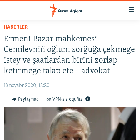
Link
açıqlığı
Esas
HABERLER
mündericege
HABERLER
Ermeni Bazar mahkemesi
qaytmaq
SİYASET
Baş
Cemilevniñ oğlunı sorğuğa çekmege
İQTİSADİYAT
navigatsiyağa
istey ve şaatlardan birini zorlap
qaytmaq
CEMİYET
ketirmege talap ete – advokat
Qıdıruvğa
MEDENİYET
qaytmaq
13 noyabr 2020, 12:20
İNSAN AQLARI
Paylaşmaq
VPN-siz oquñız
VİDEO
SÜRET
BLOGLAR
FİKİR